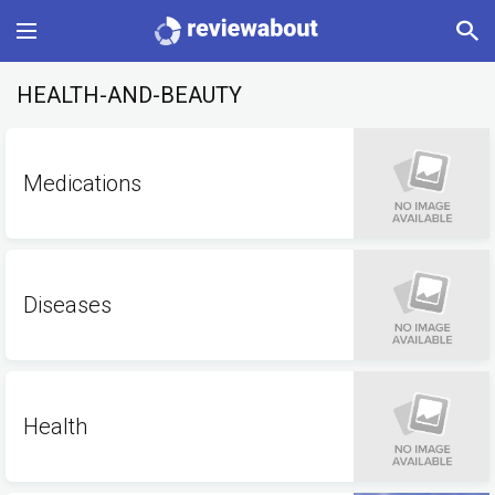
Main
HEALTH-AND-BEAUTY
Categories
Medications
Profile
Change language
Diseases
Sign In
Health