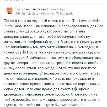
Fra
Sponsored Review
| 5 years ago
460
Anmeldelser
103
nyttig
71
ikke nyttig
Повез я жену на медовый месяц в отель The Level at Melia
Punta Cana Beach. Там изначально разочарованием для нас
стали услуги дворецкого, которого мы оплатили
дополнительно для того чтобы обеспечить себе ну
максимально комфортный отдых. В итоге его помощь для
нас закончилось тем, что он притащил наши чемоданы в
номер. Все!👍 После того как нам несколько раз сказали,
что дворецкий сейчас занят потому что обслуживает еще
другие номера, после попытки третьей я перестал вообще
к нему обращаться. Только деньги за это нам понятное
дело никто не вернул🙄 Большой плюс этого отеля, это то
что он только для взрослых. То есть вы приезжаете в
романтическое путешествие и ваш отдых не портят крики
чужих детей. Чего еще нужно для счастья😂 Кроме
дворецкого, персонал в отеле хороший. Откликаются на
любые просьбы, опять же кроме дворецкого, и стараются
сделать так чтобы ваш отдых был максимально