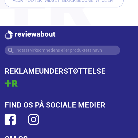
PLUR_FOOTER_WIDGET_BLOCK.BECOME_A_CLIENT
REKLAMEUNDERSTØTTELSE
FIND OS PÅ SOCIALE MEDIER