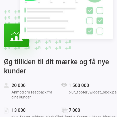
Øg tilliden til dit mærke og få nye
kunder
20 000
1 500 000
Anmod om feedback fra
plur_footer_widget_block.p
dine kunder
13 000
7 000
plur_footer_widget_block.filled_lead
plur_footer_widget_block.r