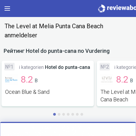
Main
The Level at Melia Punta Cana Beach
anmeldelser
Categories
Рейтинг
Hotel do punta-cana
по Vurdering
Profile
№1
№2
i kategorien
Hotel do punta-cana
i kategori
Change language
8.2
8.2
B
B
Sign In
Ocean Blue & Sand
The Level at M
Cana Beach