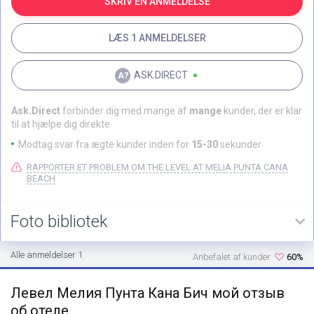
SKRIV EN ANMELDELSE
LÆS 1 ANMELDELSER
ASK.DIRECT
Ask.Direct
forbinder dig med mange af
mange
kunder, der er klar
til at hjælpe dig direkte
Modtag svar fra ægte kunder inden for
15-30
sekunder
RAPPORTER ET PROBLEM OM THE LEVEL AT MELIA PUNTA CANA
BEACH
Foto bibliotek
Alle anmeldelser 1
Anbefalet af kunder
60%
Левел Мелия Пунта Кана Бич мой отзыв
об отеле