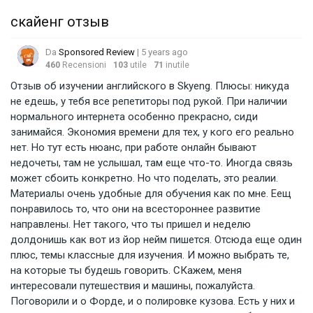
скайенг отзыв
Da
Sponsored Review
| 5 years ago
460
Recensioni
103
utile
71
inutile
Отзыв об изучении английского в Skyeng. Плюсы: никуда
не едешь, у тебя все репетиторы под рукой. При наличии
нормального интернета особенно прекрасно, сиди
занимайся. Экономия времени для тех, у кого его реально
нет. Но тут есть нюанс, при работе онлайн бывают
недочеты, там не услышал, там еще что-то. Иногда связь
может сбоить конкретно. Но что поделать, это реалии.
Материалы очень удобные для обучения как по мне. Еещ
понравилось то, что они на всестороннее развитие
направлены. Нет такого, что ты пришел и неделю
долдонишь как вот из йор нейм пишется. Отсюда еще один
плюс, темы классные для изучения. И можно выбрать те,
на которые ты будешь говорить. СКажем, меня
интересовали путешествия и машины, пожалуйста.
Поговорили и о Форде, и о полировке кузова. Есть у них и