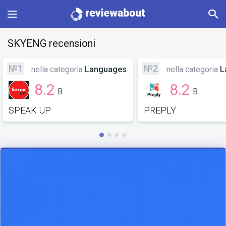
Main
SKYENG recensioni
Categories
№1
№2
nella categoria
Languages
nella categoria
L
8.2
8.2
B
B
Profile
SPEAK UP
PREPLY
Change language
Sign In