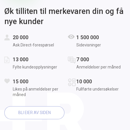
Øk tilliten til merkevaren din og få
nye kunder
20 000
1 500 000
Ask.Direct-forespørsel
Sidevisninger
13 000
7 000
Fylte kundeopplysninger
Anmeldelser per måned
15 000
10 000
Likes på anmeldelser per
Fullførte undersøkelser
måned
BLI EIER AV SIDEN