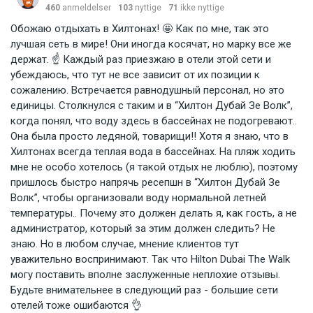
460
anmeldelser
103
nyttige
71
ikke nyttige
Обожаю отдыхать в Хилтонах! 🤩 Как по мне, так это
лучшая сеть в мире! Они иногда косячат, но марку все же
держат. ☝️ Каждый раз приезжаю в отели этой сети и
убеждаюсь, что тут не все зависит от их позиции к
сожалению. Встречается равнодушный персонал, но это
единицы. Столкнулся с таким и в “Хилтон Дубай Зе Волк”,
когда понял, что воду здесь в бассейнах не подогревают..
Она была просто ледяной, товарищи!! Хотя я знаю, что в
Хилтонах всегда теплая вода в бассейнах. На пляж ходить
мне не особо хотелось (я такой отдых не люблю), поэтому
пришлось быстро напрячь ресепшн в “Хилтон Дубай Зе
Волк”, чтобы организовали воду нормальной летней
температуры.. Почему это должен делать я, как гость, а не
администратор, который за этим должен следить? Не
знаю. Но в любом случае, мнение клиентов тут
уважительно воспринимают. Так что Hilton Dubai The Walk
могу поставить вполне заслуженные неплохие отзывы.
Будьте внимательнее в следующий раз - большие сети
отелей тоже ошибаются 👌