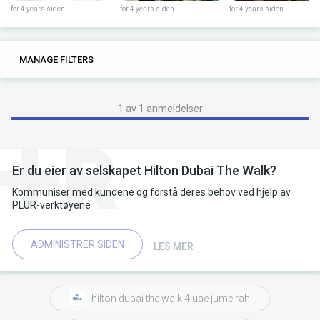
for 4 years siden
for 4 years siden
for 4 years siden
0
0
MANAGE FILTERS
TAGS
SEARCH
1 av 1 anmeldelser
Er du eier av selskapet Hilton Dubai The Walk?
Kommuniser med kundene og forstå deres behov ved hjelp av
PLUR-verktøyene
ADMINISTRER SIDEN
LES MER
hilton dubai the walk 4 uae jumeirah