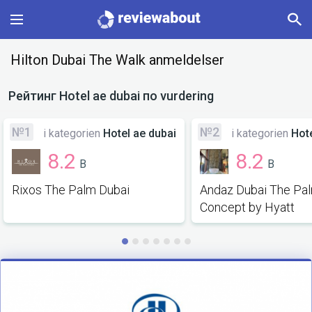
Main
Hilton Dubai The Walk anmeldelser
Categories
Рейтинг
Hotel ae dubai
по vurdering
Profile
№1
№2
i kategorien
Hotel ae dubai
i kategorien
Hote
8.2
8.2
B
B
Change language
Rixos The Palm Dubai
Andaz Dubai The Pa
Sign In
Concept by Hyatt