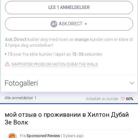
LES 1 ANMELDELSER
ASK.DIRECT
Ask.Direct
kobler deg med noen av
mange
kunder som er klare til
å hjelpe deg umiddelbart
Få svar fra ekte kunder i løpet av
15-30
sekunder
RAPPORTER PROBLEM HILTON DUBAI THE WALK
Fotogalleri
Alle anmeldelser 1
Anbefalt av kunder
60%
мой отзыв о проживании в Хилтон Дубай
Зе Волк
Fra
Sponsored Review
| 5 years ago