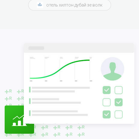
отель хилтон дубай зе волк