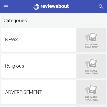
Main
Categories
Categories
NEWS
Profile
Change language
Religious
Sign In
ADVERTISEMENT