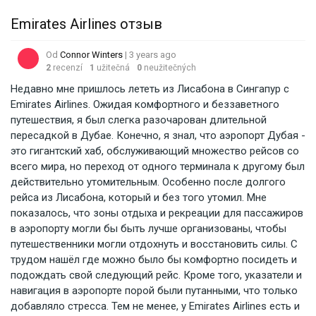
Emirates Airlines отзыв
Od
Connor Winters
| 3 years ago
2
recenzí
1
užitečná
0
neužitečných
Недавно мне пришлось лететь из Лисабона в Сингапур с
Emirates Airlines. Ожидая комфортного и беззаветного
путешествия, я был слегка разочарован длительной
пересадкой в Дубае. Конечно, я знал, что аэропорт Дубая -
это гигантский хаб, обслуживающий множество рейсов со
всего мира, но переход от одного терминала к другому был
действительно утомительным. Особенно после долгого
рейса из Лисабона, который и без того утомил. Мне
показалось, что зоны отдыха и рекреации для пассажиров
в аэропорту могли бы быть лучше организованы, чтобы
путешественники могли отдохнуть и восстановить силы. С
трудом нашёл где можно было бы комфортно посидеть и
подождать свой следующий рейс. Кроме того, указатели и
навигация в аэропорте порой были путанными, что только
добавляло стресса. Тем не менее, у Emirates Airlines есть и