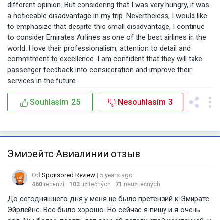
different opinion. But considering that I was very hungry, it was
a noticeable disadvantage in my trip. Nevertheless, I would like
to emphasize that despite this small disadvantage, I continue
to consider Emirates Airlines as one of the best airlines in the
world. I love their professionalism, attention to detail and
commitment to excellence. I am confident that they will take
passenger feedback into consideration and improve their
services in the future.
Souhlasím
25
Nesouhlasím
3
Эмирейтс Авиалинии отзыв
Od
Sponsored Review
| 5 years ago
460
recenzí
103
užitečných
71
neužitečných
До сегодняшнего дня у меня не было претензий к Эмиратс
Эйрлейнс. Все было хорошо. Но сейчас я пишу и я очень