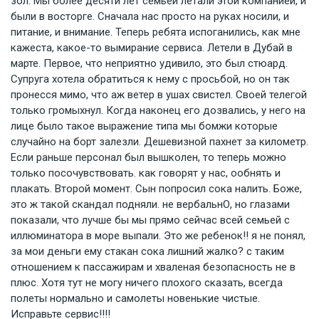
зол. Мы более десяти лет семьей летали этой компанией, и
были в восторге. Сначала нас просто на руках носили, и
питание, и внимание. Теперь ребята испоганились, как мне
кажеста, какое-то вымирание сервиса. Летели в Дубай в
марте. Первое, что неприятно удивило, это был стюард.
Супруга хотела обратиться к нему с просьбой, но он так
пронесся мимо, что аж ветер в ушах свистел. Своей телегой
только громыхнул. Когда наконец его дозвались, у него на
лице было такое выражение типа мы бомжи которые
случайно на борт залезли. Дешевизной пахнет за километр.
Если раньше персонал был вышколен, то теперь можно
только посочувствовать. как говорят у нас, ообнять и
плакать. Второй момент. Сын попросил сока налить. Боже,
это ж такой скандал подняли. не вербальнО, но глазами
показали, что лучше бы мы прямо сейчас всей семьей с
иллюминатора в море выпали. Это же ребенок!! я не понял,
за мои деньги ему стакан сока лишний жалко? с таким
отношением к пассажирам и хваленая безопасность не в
плюс. Хотя тут не могу ничего плохого сказать, всегда
полеты нормально и самолеты новенькие чистые.
Исправьте сервис!!!!