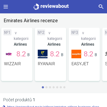
Main
Emirates Airlines recenze
Categories
№1
№2
№3
v
v
v
kategorii
kategorii
kategorii
Profile
Airlines
Airlines
Airlines
8.2
8.2
8.2
B
B
B
Change language
WIZZAIR
RYANAIR
EASYJET
Sign In
Počet produktů
1
https://reviewabout.me/p/airlines/emirates-airlines-business-class