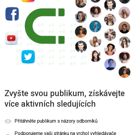
Zvyšte svou publikum, získávejte
více aktivních sledujících
Přitáhněte publikum s názory odborníků
Podporujeme vaši stránku na vrchol vyhledávače