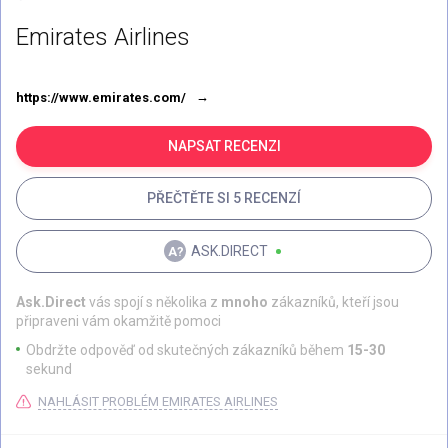
Emirates Airlines
https://www.emirates.com/
NAPSAT RECENZI
PŘEČTĚTE SI 5 RECENZÍ
ASK.DIRECT
Ask.Direct
vás spojí s několika z
mnoho
zákazníků, kteří jsou
připraveni vám okamžitě pomoci
Obdržte odpověď od skutečných zákazníků během
15-30
sekund
NAHLÁSIT PROBLÉM EMIRATES AIRLINES