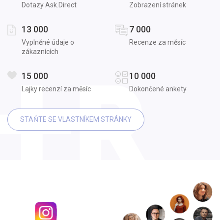
Dotazy Ask.Direct
Zobrazení stránek
13 000
7 000
Vyplněné údaje o
Recenze za měsíc
zákaznících
15 000
10 000
Lajky recenzí za měsíc
Dokončené ankety
STAŇTE SE VLASTNÍKEM STRÁNKY