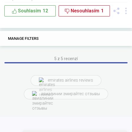
Souhlasím
12
Nesouhlasím
1
20
0
MANAGE FILTERS
TAGS
SEARCH
emirates airlines
the
and
and the
the flight
5 z 5 recenzí
with emirates
with the
flying
emirates airlines reviews
entertainment system
from
with
авиалинии эмирайтес отзывы
with emirates airlines
there were
inflight entertainment
crew was
aspects of
flight entertainment
array
conclusion while