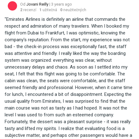
Od
Jovani Reilly
| 3 years ago
2
recenzí
1
užitečná
0
neužitečných
"Emirates Airlines is definitely an airline that commands the
respect and admiration of many travelers. When I booked my
flight from Dubai to Frankfurt, I was optimistic, knowing the
company's reputation. From the start, my experience was not
bad - the check-in process was exceptionally fast, the staff
was attentive and friendly. I really liked the way the boarding
system was organized: everything was clear, without
unnecessary delays and chaos. As soon as I settled into my
seat, I felt that this flight was going to be comfortable. The
cabin was clean, the seats were comfortable, and the staff
seemed friendly and professional. However, when it came time
for lunch, I encountered a bit of disappointment. Expecting the
usual quality from Emirates, I was surprised to find that the
main course was not as tasty as I had hoped. It was not the
level I was used to from such an esteemed company.
Fortunately, the dessert was a pleasant surprise - it was really
tasty and lifted my spirits. I realize that evaluating food is a
subjective matter, and perhaps other passengers would have a