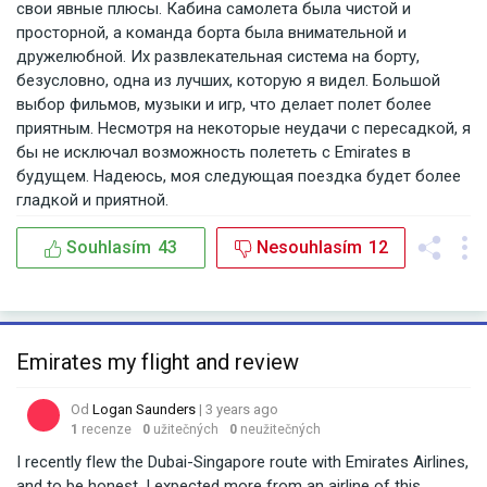
свои явные плюсы. Кабина самолета была чистой и
просторной, а команда борта была внимательной и
дружелюбной. Их развлекательная система на борту,
безусловно, одна из лучших, которую я видел. Большой
выбор фильмов, музыки и игр, что делает полет более
приятным. Несмотря на некоторые неудачи с пересадкой, я
бы не исключал возможность полететь с Emirates в
будущем. Надеюсь, моя следующая поездка будет более
гладкой и приятной.
Souhlasím
43
Nesouhlasím
12
Emirates my flight and review
Od
Logan Saunders
| 3 years ago
1
recenze
0
užitečných
0
neužitečných
I recently flew the Dubai-Singapore route with Emirates Airlines,
and to be honest, I expected more from an airline of this