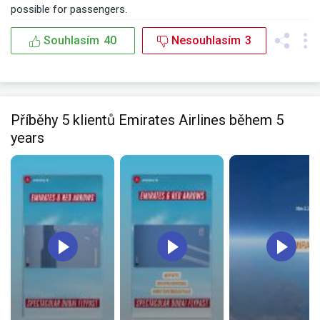
possible for passengers.
Souhlasím
40
Nesouhlasím
3
Příběhy 5 klientů Emirates Airlines během 5
years