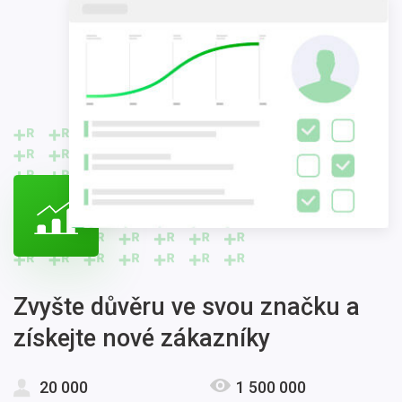
were aspects of
Zvyšte důvěru ve svou značku a
získejte nové zákazníky
20 000
1 500 000