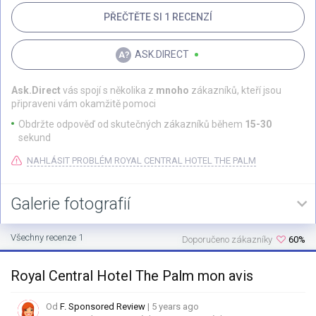
PŘEČTĚTE SI 1 RECENZÍ
ASK.DIRECT
Ask.Direct
vás spojí s několika z
mnoho
zákazníků, kteří jsou
připraveni vám okamžitě pomoci
Obdržte odpověď od skutečných zákazníků během
15-30
sekund
NAHLÁSIT PROBLÉM ROYAL CENTRAL HOTEL THE PALM
Galerie fotografií
Všechny recenze 1
Doporučeno zákazníky
60%
Royal Central Hotel The Palm mon avis
Od
F. Sponsored Review
| 5 years ago