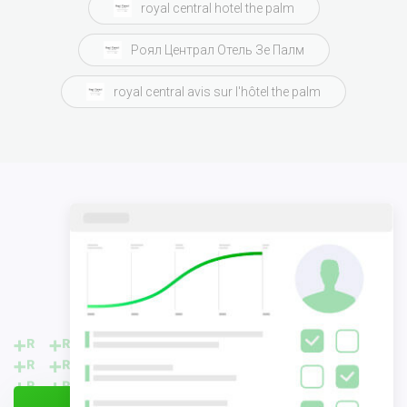
royal central hotel the palm
Роял Централ Отель Зе Палм
royal central avis sur l'hôtel the palm