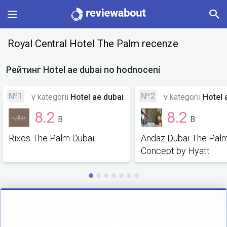
Main
Royal Central Hotel The Palm recenze
Categories
Рейтинг
Hotel ae dubai
по hodnocení
Profile
№1
№2
v kategorii
Hotel ae dubai
v kategorii
Hotel 
8.2
8.2
B
B
Change language
Rixos The Palm Dubai
Andaz Dubai The Pal
Sign In
Concept by Hyatt