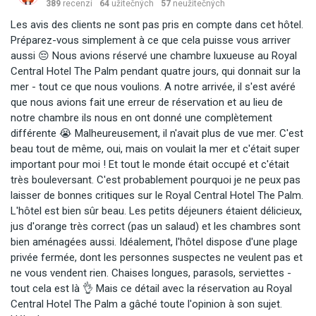
389
recenzí
64
užitečných
57
neužitečných
Les avis des clients ne sont pas pris en compte dans cet hôtel.
Préparez-vous simplement à ce que cela puisse vous arriver
aussi 😔 Nous avions réservé une chambre luxueuse au Royal
Central Hotel The Palm pendant quatre jours, qui donnait sur la
mer - tout ce que nous voulions. A notre arrivée, il s'est avéré
que nous avions fait une erreur de réservation et au lieu de
notre chambre ils nous en ont donné une complètement
différente 😭 Malheureusement, il n'avait plus de vue mer. C'est
beau tout de même, oui, mais on voulait la mer et c'était super
important pour moi ! Et tout le monde était occupé et c'était
très bouleversant. C'est probablement pourquoi je ne peux pas
laisser de bonnes critiques sur le Royal Central Hotel The Palm.
L'hôtel est bien sûr beau. Les petits déjeuners étaient délicieux,
jus d'orange très correct (pas un salaud) et les chambres sont
bien aménagées aussi. Idéalement, l'hôtel dispose d'une plage
privée fermée, dont les personnes suspectes ne veulent pas et
ne vous vendent rien. Chaises longues, parasols, serviettes -
tout cela est là 👌 Mais ce détail avec la réservation au Royal
Central Hotel The Palm a gâché toute l'opinion à son sujet.