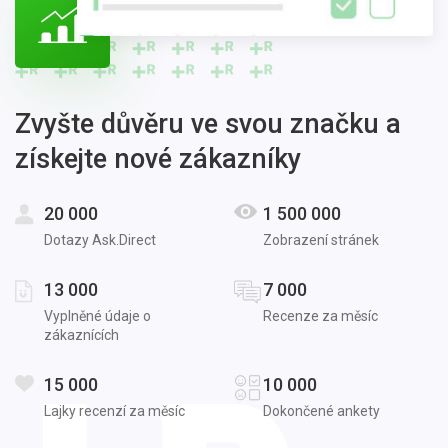
Zvyšte důvěru ve svou značku a
získejte nové zákazníky
20 000
1 500 000
Dotazy Ask.Direct
Zobrazení stránek
13 000
7 000
Vyplněné údaje o
Recenze za měsíc
zákaznících
15 000
10 000
Lajky recenzí za měsíc
Dokončené ankety