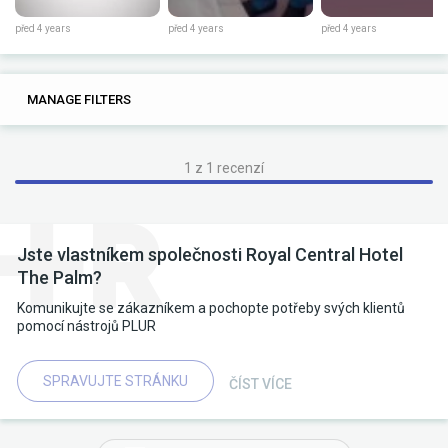
před 4 years
před 4 years
před 4 years
0
0
MANAGE FILTERS
TAGS
SEARCH
1 z 1 recenzí
Jste vlastníkem společnosti Royal Central Hotel
The Palm?
Komunikujte se zákazníkem a pochopte potřeby svých klientů
pomocí nástrojů PLUR
SPRAVUJTE STRÁNKU
ČÍST VÍCE