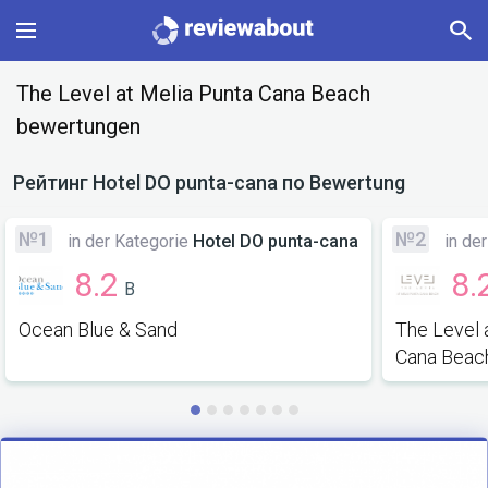
Main
The Level at Melia Punta Cana Beach
bewertungen
Categories
Рейтинг
Hotel DO punta-cana
по Bewertung
Profile
№1
№2
in der Kategorie
Hotel DO punta-cana
in de
Change language
8.2
8.
B
Sign In
Ocean Blue & Sand
The Level 
Cana Beac