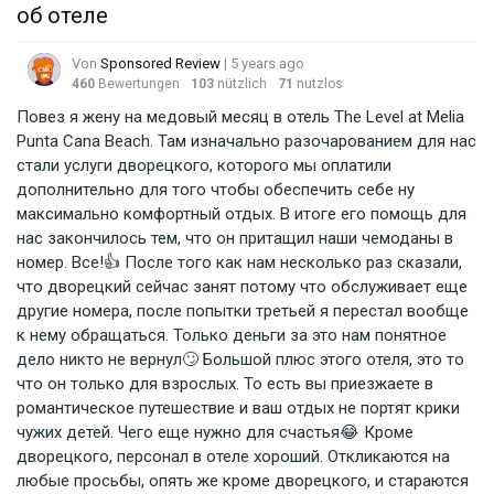
об отеле
Von
Sponsored Review
| 5 years ago
460
Bewertungen
103
nützlich
71
nutzlos
Повез я жену на медовый месяц в отель The Level at Melia
Punta Cana Beach. Там изначально разочарованием для нас
стали услуги дворецкого, которого мы оплатили
дополнительно для того чтобы обеспечить себе ну
максимально комфортный отдых. В итоге его помощь для
нас закончилось тем, что он притащил наши чемоданы в
номер. Все!👍 После того как нам несколько раз сказали,
что дворецкий сейчас занят потому что обслуживает еще
другие номера, после попытки третьей я перестал вообще
к нему обращаться. Только деньги за это нам понятное
дело никто не вернул🙄 Большой плюс этого отеля, это то
что он только для взрослых. То есть вы приезжаете в
романтическое путешествие и ваш отдых не портят крики
чужих детей. Чего еще нужно для счастья😂 Кроме
дворецкого, персонал в отеле хороший. Откликаются на
любые просьбы, опять же кроме дворецкого, и стараются