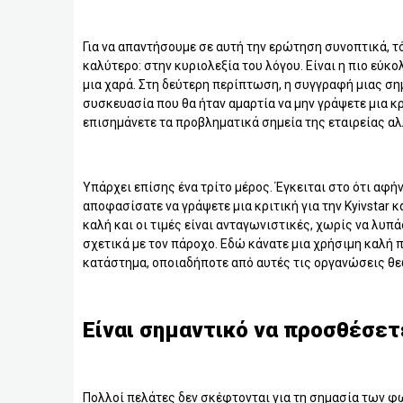
Για να απαντήσουμε σε αυτή την ερώτηση συνοπτικά, τ
καλύτερο: στην κυριολεξία του λόγου. Είναι η πιο εύκολη
μια χαρά. Στη δεύτερη περίπτωση, η συγγραφή μιας ση
συσκευασία που θα ήταν αμαρτία να μην γράψετε μια κρ
επισημάνετε τα προβληματικά σημεία της εταιρείας αλλ
Υπάρχει επίσης ένα τρίτο μέρος. Έγκειται στο ότι αφή
αποφασίσατε να γράψετε μια κριτική για την Kyivstar
καλή και οι τιμές είναι ανταγωνιστικές, χωρίς να λυπ
σχετικά με τον πάροχο. Εδώ κάνατε μια χρήσιμη καλή π
κατάστημα, οποιαδήποτε από αυτές τις οργανώσεις θε
Είναι σημαντικό να προσθέσετ
Πολλοί πελάτες δεν σκέφτονται για τη σημασία των φ