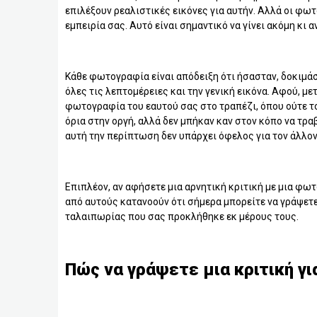
επιλέξουν ρεαλιστικές εικόνες για αυτήν. Αλλά οι φω
εμπειρία σας. Αυτό είναι σημαντικό να γίνει ακόμη κι 
Κάθε φωτογραφία είναι απόδειξη ότι ήσασταν, δοκιμάσ
όλες τις λεπτομέρειες και την γενική εικόνα. Αφού, με
φωτογραφία του εαυτού σας στο τραπέζι, όπου ούτε το
όρια στην οργή, αλλά δεν μπήκαν καν στον κόπο να τρα
αυτή την περίπτωση δεν υπάρχει όφελος για τον άλλον.
Επιπλέον, αν αφήσετε μια αρνητική κριτική με μια φωτ
από αυτούς κατανοούν ότι σήμερα μπορείτε να γράψετε
ταλαιπωρίας που σας προκλήθηκε εκ μέρους τους.
Πώς να γράψετε μια κριτική για