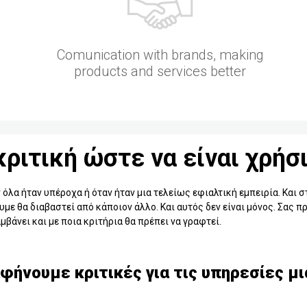
Comunication with brands, making
products and services better
ριτική ώστε να είναι χρήσι
όλα ήταν υπέροχα ή όταν ήταν μια τελείως εφιαλτική εμπειρία. Και
υμε θα διαβαστεί από κάποιον άλλο. Και αυτός δεν είναι μόνος. Σας 
μβάνει και με ποια κριτήρια θα πρέπει να γραφτεί.
αφήνουμε κριτικές για τις υπηρεσίες μι