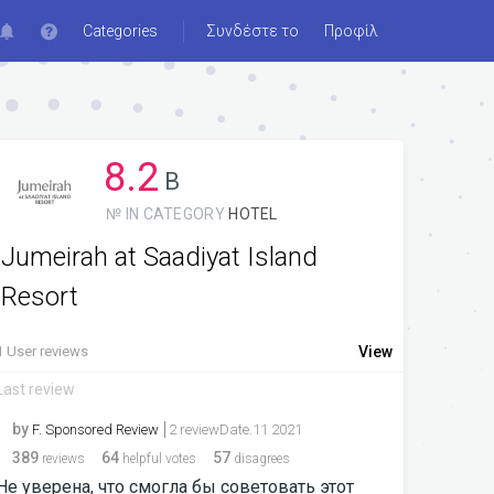
Categories
Συνδέστε το
Προφίλ
8.2
B
№ IN CATEGORY
HOTEL
Jumeirah at Saadiyat Island
Resort
1 User reviews
View
Last review
by
F. Sponsored Review
2 reviewDate.11 2021
389
64
57
reviews
helpful votes
disagrees
Не уверена, что смогла бы советовать этот