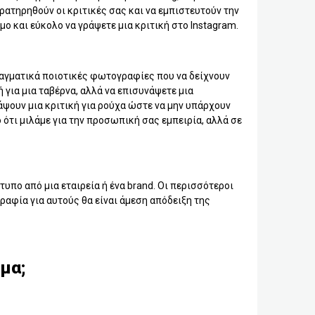
ατηρηθούν οι κριτικές σας και να εμπιστευτούν την
ιμο και εύκολο να γράψετε μια κριτική στο Instagram.
πραγματικά ποιοτικές φωτογραφίες που να δείχνουν
ή για μια ταβέρνα, αλλά να επισυνάψετε μια
άψουν μια κριτική για ρούχα ώστε να μην υπάρχουν
 ότι μιλάμε για την προσωπική σας εμπειρία, αλλά σε
τυπο από μια εταιρεία ή ένα brand. Οι περισσότεροι
ραφία για αυτούς θα είναι άμεση απόδειξη της
γμα;