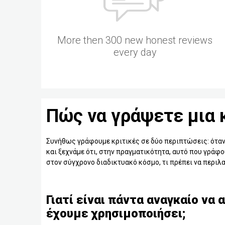
More then 300 new honest reviews
every day
Πώς να γράψετε μια κ
Συνήθως γράφουμε κριτικές σε δύο περιπτώσεις: όταν 
και ξεχνάμε ότι, στην πραγματικότητα, αυτό που γράφο
στον σύγχρονο διαδικτυακό κόσμο, τι πρέπει να περιλα
Γιατί είναι πάντα αναγκαίο να 
έχουμε χρησιμοποιήσει;