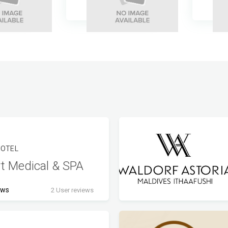
HOTEL
t Medical & SPA
ews
2 User reviews