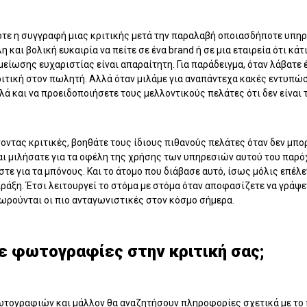
ότε η συγγραφή μιας κριτικής μετά την παραλαβή οποιασδήποτε υπηρε
 και βολική ευκαιρία να πείτε σε ένα brand ή σε μια εταιρεία ότι κάτι
μείωσης ευχαριστίας είναι απαραίτητη. Για παράδειγμα, όταν λάβατε 
ιτική στον πωλητή. Αλλά όταν μιλάμε για αναπάντεχα κακές εντυπώσει
ά και να προειδοποιήσετε τους μελλοντικούς πελάτες ότι δεν είναι 
νοντας κριτικές, βοηθάτε τους ίδιους πιθανούς πελάτες όταν δεν μπο
 και μιλήσατε για τα οφέλη της χρήσης των υπηρεσιών αυτού του παρ
άστε για τα μπόνους. Και το άτομο που διάβασε αυτό, ίσως μόλις επέλ
ράξη. Έτσι λειτουργεί το στόμα με στόμα όταν αποφασίζετε να γράψετε
ωρούνται οι πιο ανταγωνιστικές στον κόσμο σήμερα.
ε φωτογραφίες στην κριτική σας;
ωτογραφιών και μάλλον θα αναζητήσουν πληροφορίες σχετικά με το π