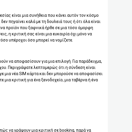
σίας είναι μια συνήθεια που κάνει αυτόν τον κόσμο
 δεν πηγαίνει καλά με τη δουλειά τους ή ότι όλα είναι
ένα προϊόν που ξαφνικά ήρθε σε μια τόσο όμορφη
ς, η κριτική σας είναι μια ευκαιρία όχι μόνο να
τόσο υπέροχοι όσο μπορεί να νομίζετε.
ρούν να αποφασίσουν για μια επιλογή. Για παράδειγμα,
όχου. Περιγράψατε λεπτομερώς ότι η σύνδεση είναι
εγε μια νέα SIM κάρτα και δεν μπορούσε να αποφασίσει
 μια κριτική για ένα ξενοδοχείο, μια ταβέρνα ή ένα
ώς να γράψουν μια κριτική σε booking, παρά να