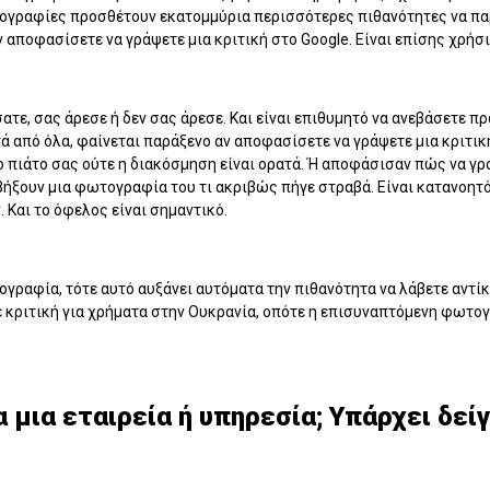
τογραφίες προσθέτουν εκατομμύρια περισσότερες πιθανότητες να παρ
αν αποφασίσετε να γράψετε μια κριτική στο Google. Είναι επίσης χρήσ
ατε, σας άρεσε ή δεν σας άρεσε. Και είναι επιθυμητό να ανεβάσετε 
τά από όλα, φαίνεται παράξενο αν αποφασίσετε να γράψετε μια κριτικ
 πιάτο σας ούτε η διακόσμηση είναι ορατά. Ή αποφάσισαν πώς να γρ
βήξουν μια φωτογραφία του τι ακριβώς πήγε στραβά. Είναι κατανοητό
 Και το όφελος είναι σημαντικό.
ογραφία, τότε αυτό αυξάνει αυτόματα την πιθανότητα να λάβετε αντίκ
 κριτική για χρήματα στην Ουκρανία, οπότε η επισυναπτόμενη φωτογ
 μια εταιρεία ή υπηρεσία; Υπάρχει δεί