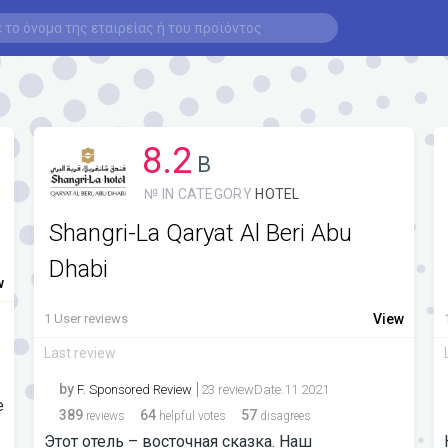
8.2
B
№ IN CATEGORY
HOTEL
Shangri-La Qaryat Al Beri Abu
Dhabi
w
1 User reviews
View
Last review
by
F. Sponsored Review
23 reviewDate.11 2021
е
389
64
57
reviews
helpful votes
disagrees
Этот отель – восточная сказка. Наш