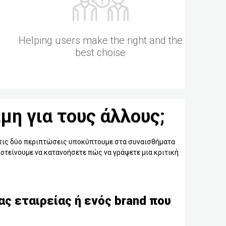
Helping users make the right and the
best choise
μη για τους άλλους;
 στις δύο περιπτώσεις υποκύπτουμε στα συναισθήματα
προτείνουμε να κατανοήσετε πώς να γράψετε μια κριτική
ας εταιρείας ή ενός brand που