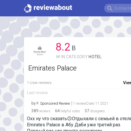
8.2
B
№ IN CATEGORY
HOTEL
Emirates Palace
1 User reviews
Vie
Last review
by
F. Sponsored Review
1 reviewDate.11 2021
389
64
57
reviews
helpful votes
disagrees
Охх ну что сказать☹️Отдыхали с семьей в отел
Emirates Palace в Абу Даби уже третий раз.
Первый раз нас просто восхитило