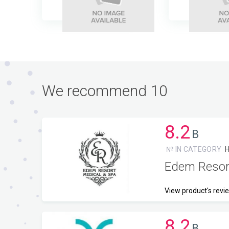
далеко даже пляж находиться, можно пешком
ходить. Но для ленивых даже трансфер возит.
Вечером рекомендую просто гулять, такая
красота вокруг! Рядом есть еще парк, тоже
очень красивый. А кушать можно заказать
прям в отеле, готовят потрясно! Короче будете
в Абу Даби и если можете себе позволить -
выбирайте Эмирейтс Палас, не пожалеете👍.
We recommend 10
8.2
B
№ IN CATEGORY
Edem Resor
View product's revi
8.2
B