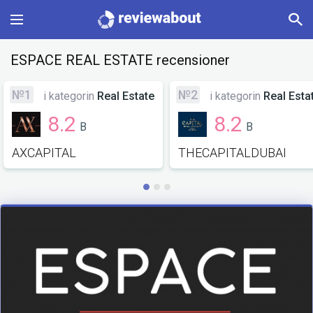
Main
ESPACE REAL ESTATE recensioner
Categories
№1
№2
i kategorin
Real Estate
i kategorin
Real Esta
8.2
8.2
B
B
Profile
AXCAPITAL
THECAPITALDUBAI
Change language
Sign In