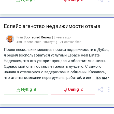
Еспейс агенство недвижимости отзыв
Från
Sponsored Review
| 3 years ago
460
Recensioner
103
nyttig
71
oanvändbar
После нескольких месяцев поиска недвижимости в Дубае,
я решил воспользоваться услугами Espace Real Estate.
Надеялся, что это ускорит процесс и облегчит мне жизнь.
Однако мой опыт оставляет желать лучшего. С самого
начала я столкнулся с задержками в общении. Казалось,
что агенты компании перегружены работой, и иногда мне
...läs mer
приходилось ждать несколько дней ответа на свои
вопросы. Это было особенно раздражающим, когда речь
Nyttig
8
Oenig
2
шла о срочных делах, таких как просмотр объектов или
подписание договоров. К тому же, предоставленная мне
информация иногда была неточной или устаревшей. В
одном из объектов, который мне показали, цена