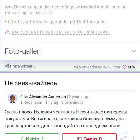
Ask.Direct
kopplar dig med många av
mycket
kunder som är
redo att hjälpa dig direkt
Få ett svar från verkliga kunder på
15-30
sekunder
RAPPORTERA ETT PROBLEM OM ESPACE REAL ESTATE
Foto-galleri
Alla recensioner 3
Rekommenderas av kunder
60%
Не связывайтесь
Från
Alexander Anderson
| 2 years ago
1
Recension
1
nyttig
0
oanvändbar
Очень плохо. Нулевая честность.Неучитывают интересы
покупателя. Вытягивают, настаивая большую сумму за
транспортный отдел. Пропадабт на последнем этапе.
Nyttig
1
Oenig
0