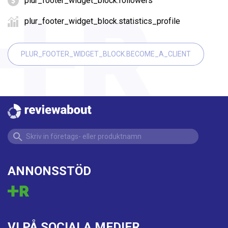
plur_footer_widget_block.followers
plur_footer_widget_block.statistics_profile
PLUR_FOOTER_WIDGET_BLOCK.BECOME_A_CLIENT
ANNONSSTÖD
VI PÅ SOCIALA MEDIER