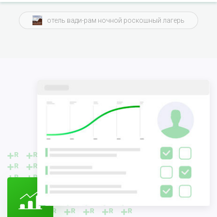
отель вади-рам ночной роскошный лагерь