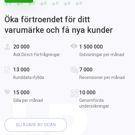
Öka förtroendet för ditt
varumärke och få nya kunder
20 000
1 500 000
Ask.Direct-förfrågningar
Sidvisningar per månad
13 000
7 000
Kunddata ifyllda
Recensioner per månad
15 000
10 000
Gilla per månad
Genomförda
undersökningar
BLI ÄGARE AV SIDAN