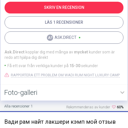
SKRIV EN RECENSION
LÄS 1 RECENSIONER
ASK.DIRECT
Ask.Direct
kopplar dig med många av
mycket
kunder som är
redo att hjälpa dig direkt
Få ett svar från verkliga kunder på
15-30
sekunder
RAPPORTERA ETT PROBLEM OM WADI RUM NIGHT LUXURY CAMP
Foto-galleri
Alla recensioner 1
Rekommenderas av kunder
60%
Вади рам найт лакшери кэмп мой отзыв