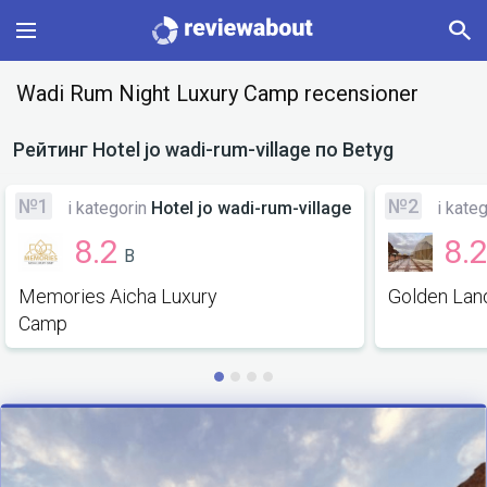
Main
Wadi Rum Night Luxury Camp recensioner
Categories
Рейтинг
Hotel jo wadi-rum-village
по Betyg
Profile
№1
№2
i kategorin
Hotel jo wadi-rum-village
i kate
8.2
8.
B
Change language
Memories Aicha Luxury
Golden Lan
Sign In
Camp