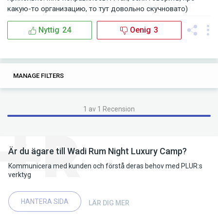
какую-то организацию, то тут довольно скучновато)
Nyttig
24
Oenig
3
0
0
MANAGE FILTERS
TAGS
SEARCH
1 av 1 Recension
Är du ägare till Wadi Rum Night Luxury Camp?
Kommunicera med kunden och förstå deras behov med PLUR:s
verktyg
HANTERA SIDA
LÄR DIG MER