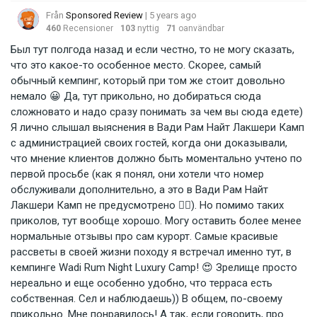
Från
Sponsored Review
| 5 years ago
460
Recensioner
103
nyttig
71
oanvändbar
Был тут полгода назад и если честно, то не могу сказать,
что это какое-то особенное место. Скорее, самый
обычный кемпинг, который при том же стоит довольно
немало 😀 Да, тут прикольно, но добираться сюда
сложновато и надо сразу понимать за чем вы сюда едете)
Я лично слышал выяснения в Вади Рам Найт Лакшери Камп
с администрацией своих гостей, когда они доказывали,
что мнение клиентов должно быть моментально учтено по
первой просьбе (как я понял, они хотели что номер
обслуживали дополнительно, а это в Вади Рам Найт
Лакшери Камп не предусмотрено 🤷‍♂️). Но помимо таких
приколов, тут вообще хорошо. Могу оставить более менее
нормальные отзывы про сам курорт. Самые красивые
рассветы в своей жизни походу я встречал именно тут, в
кемпинге Wadi Rum Night Luxury Camp! 😍 Зрелище просто
нереально и еще особенно удобно, что терраса есть
собственная. Сел и наблюдаешь)) В общем, по-своему
прикольно. Мне понравилось! А так, если говорить, про