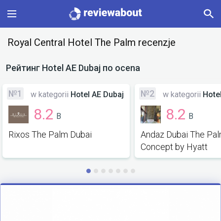
Main
Royal Central Hotel The Palm recenzje
Categories
Рейтинг
Hotel AE Dubaj
по ocena
Profile
№1
№2
w kategorii
Hotel AE Dubaj
w kategorii
Hote
8.2
8.2
B
B
Change language
Rixos The Palm Dubai
Andaz Dubai The Pa
Sign In
Concept by Hyatt