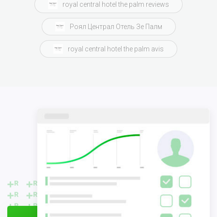
royal central hotel the palm reviews
Роял Централ Отель Зе Палм
royal central hotel the palm avis