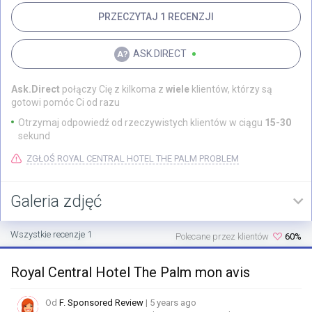
PRZECZYTAJ 1 RECENZJI
ASK.DIRECT
Ask.Direct
połączy Cię z kilkoma z
wiele
klientów, którzy są
gotowi pomóc Ci od razu
Otrzymaj odpowiedź od rzeczywistych klientów w ciągu
15-30
sekund
ZGŁOŚ ROYAL CENTRAL HOTEL THE PALM PROBLEM
Galeria zdjęć
Wszystkie recenzje 1
Polecane przez klientów
60%
Royal Central Hotel The Palm mon avis
Od
F. Sponsored Review
| 5 years ago