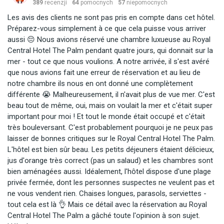
389
recenzji
64
pomocnych
57
niepomocnych
Les avis des clients ne sont pas pris en compte dans cet hôtel.
Préparez-vous simplement à ce que cela puisse vous arriver
aussi 😔 Nous avions réservé une chambre luxueuse au Royal
Central Hotel The Palm pendant quatre jours, qui donnait sur la
mer - tout ce que nous voulions. A notre arrivée, il s'est avéré
que nous avions fait une erreur de réservation et au lieu de
notre chambre ils nous en ont donné une complètement
différente 😭 Malheureusement, il n'avait plus de vue mer. C'est
beau tout de même, oui, mais on voulait la mer et c'était super
important pour moi ! Et tout le monde était occupé et c'était
très bouleversant. C'est probablement pourquoi je ne peux pas
laisser de bonnes critiques sur le Royal Central Hotel The Palm.
L'hôtel est bien sûr beau. Les petits déjeuners étaient délicieux,
jus d'orange très correct (pas un salaud) et les chambres sont
bien aménagées aussi. Idéalement, l'hôtel dispose d'une plage
privée fermée, dont les personnes suspectes ne veulent pas et
ne vous vendent rien. Chaises longues, parasols, serviettes -
tout cela est là 👌 Mais ce détail avec la réservation au Royal
Central Hotel The Palm a gâché toute l'opinion à son sujet.