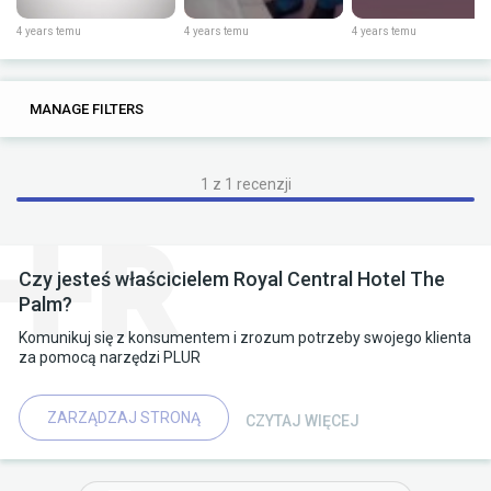
4 years temu
4 years temu
4 years temu
0
0
MANAGE FILTERS
TAGS
SEARCH
1 z 1 recenzji
Czy jesteś właścicielem Royal Central Hotel The
Palm?
Komunikuj się z konsumentem i zrozum potrzeby swojego klienta
za pomocą narzędzi PLUR
ZARZĄDZAJ STRONĄ
CZYTAJ WIĘCEJ