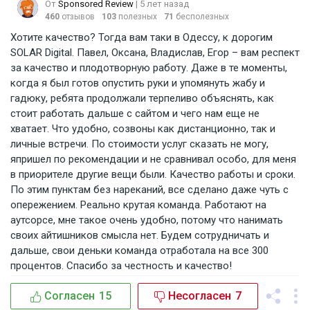
От
Sponsored Review
| 5 лет назад
460
отзывов
103
полезных
71
бесполезных
Хотите качество? Тогда вам таки в Одессу, к дорогим
SOLAR Digital. Павел, Оксана, Владислав, Егор – вам респект
за качество и плодотворную работу. Даже в те моменты,
когда я был готов опустить руки и упомянуть жабу и
гадюку, ребята продолжали терпеливо объяснять, как
стоит работать дальше с сайтом и чего нам еще не
хватает. Что удобно, созвоны как дистанционно, так и
личные встречи. По стоимости услуг сказать не могу,
япришел по рекомендации и не сравнивал особо, для меня
в приорителе другие вещи были. Качество работы и сроки.
По этим пунктам без нареканий, все сделано даже чуть с
опережением. Реально крутая команда. Работают на
аутсорсе, мне такое очень удобно, потому что нанимать
своих айтишников смысла нет. Будем сотрудничать и
дальше, свои деньки команда отработала на все 300
процентов. Спасибо за честность и качество!
Согласен
15
Несогласен
7