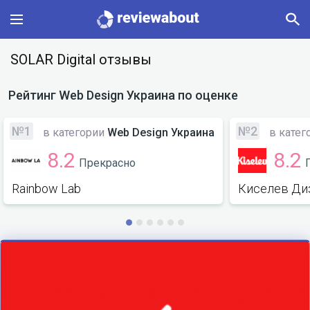
Main
SOLAR Digital отзывы
Categories
Рейтинг
Web Design Украина
по оценке
Profile
№1
№2
в категории
Web Design Украина
в катег
8.2
8.2
Прекрасно
Change language
Rainbow Lab
Киселев Ди
Sign In