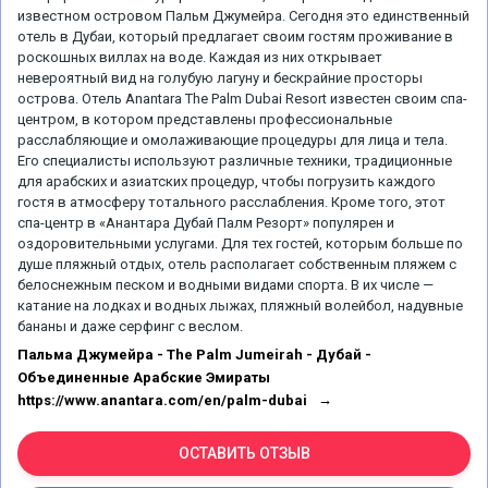
известном островом Пальм Джумейра. Сегодня это единственный
отель в Дубаи, который предлагает своим гостям проживание в
роскошных виллах на воде. Каждая из них открывает
невероятный вид на голубую лагуну и бескрайние просторы
острова. Отель Anantara The Palm Dubai Resort известен своим спа-
центром, в котором представлены профессиональные
расслабляющие и омолаживающие процедуры для лица и тела.
Его специалисты используют различные техники, традиционные
для арабских и азиатских процедур, чтобы погрузить каждого
гостя в атмосферу тотального расслабления. Кроме того, этот
спа-центр в «Анантара Дубай Палм Резорт» популярен и
оздоровительными услугами. Для тех гостей, которым больше по
душе пляжный отдых, отель располагает собственным пляжем с
белоснежным песком и водными видами спорта. В их числе —
катание на лодках и водных лыжах, пляжный волейбол, надувные
бананы и даже серфинг с веслом.
Пальма Джумейра - The Palm Jumeirah - Дубай -
Объединенные Арабские Эмираты
https://www.anantara.com/en/palm-dubai
ОСТАВИТЬ ОТЗЫВ