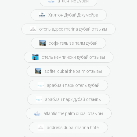
атлантис дубай
Хилтон Дубай Джумейра
отель адрес marina дубай отзывы
софитель зе палм дубай
отель кемпински дубай отзывы
sofitel dubai the palm отзывы
арабиан парк отель дубай
арабиан парк дубай отзывы
atlantis the palm dubai отзывы
address dubai marina hotel