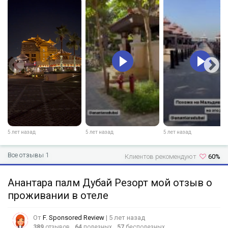
5 лет назад
5 лет назад
5 лет назад
Все отзывы 1
Клиентов рекомендуют
60%
Анантара палм Дубай Резорт мой отзыв о
проживании в отеле
От
F. Sponsored Review
| 5 лет назад
389
отзывов
64
полезных
57
бесполезных