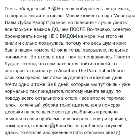
Отель обалденный..!! 🤩 Но если собираетесь сюда ехать,
то хорошо читайте отзывы. Мнение клиентов про “Анантара
Палм Дубай Резорт” разное, но поверьте - лучше узнать
все плохое и важное ДО, чем ПОСЛЕ. Во-первых, советую
бронировать номер НЕ С ВИДОМ на море. мы этого не
знали и сильно лоханулись, потому что весь шум и крик
был в нашем номере 😫 окна то мы закрывали, но вы же
понимаете.. Во-вторых, еда - нам не понравилась. Просто
будьте готовы, что вам захочется пойти в какой-то
ресторан, отдыхая тут в Anantara The Palm Dubai Resort.
слишком пресно, местами скудновато и каждый день
почти одно и тоже. За 8 дней, которые мы тут были - уже
нормально так приедается, поэтому имейте ввиду. по
поводу всего остального в отеле - все вполне терпимо.
пляж - отличный. уборка тоже тщательная в номерах.
девочки на ресепшене всегда улыбались и реально
вникали в наши проблемы или вопросы. внутри красиво,
комфортно, стильно 🤗 Если бы не проблемы с кухней
здесь, то вполне заслуженные пять отельных звезд)