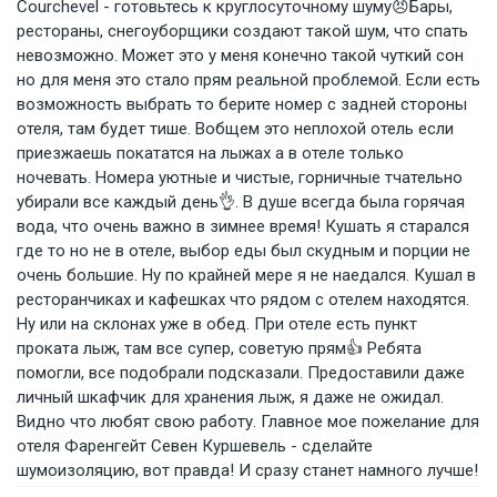
Courchevel - готовьтесь к круглосуточному шуму😠Бары,
рестораны, снегоуборщики создают такой шум, что спать
невозможно. Может это у меня конечно такой чуткий сон
но для меня это стало прям реальной проблемой. Если есть
возможность выбрать то берите номер с задней стороны
отеля, там будет тише. Вобщем это неплохой отель если
приезжаешь покататся на лыжах а в отеле только
ночевать. Номера уютные и чистые, горничные тчательно
убирали все каждый день👌. В душе всегда была горячая
вода, что очень важно в зимнее время! Кушать я старался
где то но не в отеле, выбор еды был скудным и порции не
очень большие. Ну по крайней мере я не наедался. Кушал в
ресторанчиках и кафешках что рядом с отелем находятся.
Ну или на склонах уже в обед. При отеле есть пункт
проката лыж, там все супер, советую прям👍 Ребята
помогли, все подобрали подсказали. Предоставили даже
личный шкафчик для хранения лыж, я даже не ожидал.
Видно что любят свою работу. Главное мое пожелание для
отеля Фаренгейт Севен Куршевель - сделайте
шумоизоляцию, вот правда! И сразу станет намного лучше!