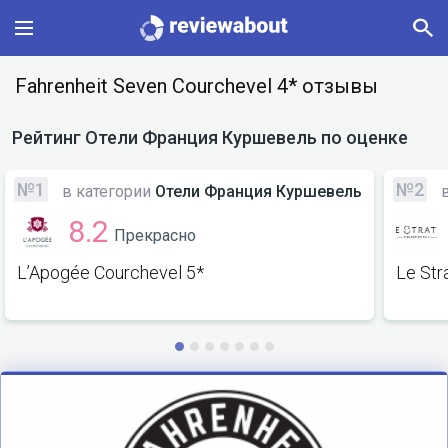
Main
Fahrenheit Seven Courchevel 4* отзывы
Categories
Рейтинг
Отели Франция Куршевель
по оценке
Profile
№1
№2
в категории
Отели Франция Куршевель
в
8.2
Прекрасно
Change language
L’Apogée Courchevel 5*
Le Str
Sign In