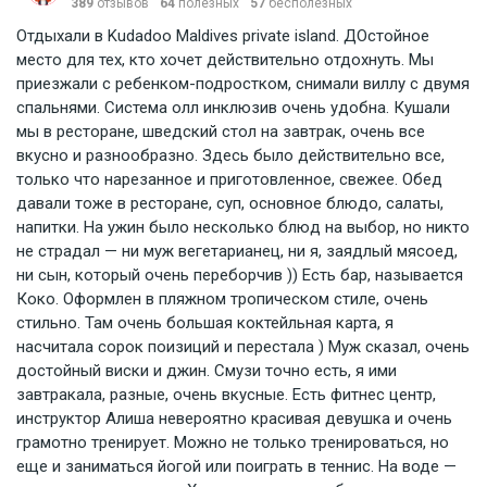
389
отзывов
64
полезных
57
бесполезных
Отдыхали в Kudadoo Maldives private island. ДОстойное
место для тех, кто хочет действительно отдохнуть. Мы
приезжали с ребенком-подростком, снимали виллу с двумя
спальнями. Система олл инклюзив очень удобна. Кушали
мы в ресторане, шведский стол на завтрак, очень все
вкусно и разнообразно. Здесь было действительно все,
только что нарезанное и приготовленное, свежее. Обед
давали тоже в ресторане, суп, основное блюдо, салаты,
напитки. На ужин было несколько блюд на выбор, но никто
не страдал — ни муж вегетарианец, ни я, заядлый мясоед,
ни сын, который очень переборчив )) Есть бар, называется
Коко. Оформлен в пляжном тропическом стиле, очень
стильно. Там очень большая коктейльная карта, я
насчитала сорок поизиций и перестала ) Муж сказал, очень
достойный виски и джин. Смузи точно есть, я ими
завтракала, разные, очень вкусные. Есть фитнес центр,
инструктор Алиша невероятно красивая девушка и очень
грамотно тренирует. Можно не только тренироваться, но
еще и заниматься йогой или поиграть в теннис. На воде —