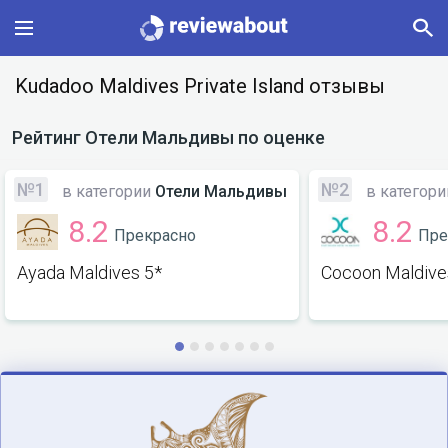
Main
Kudadoo Maldives Private Island отзывы
Categories
Рейтинг
Отели Мальдивы
по оценке
Profile
№1
№2
в категории
Отели Мальдивы
в категор
8.2
8.2
Прекрасно
Пре
Change language
Ayada Maldives 5*
Cocoon Maldive
Sign In