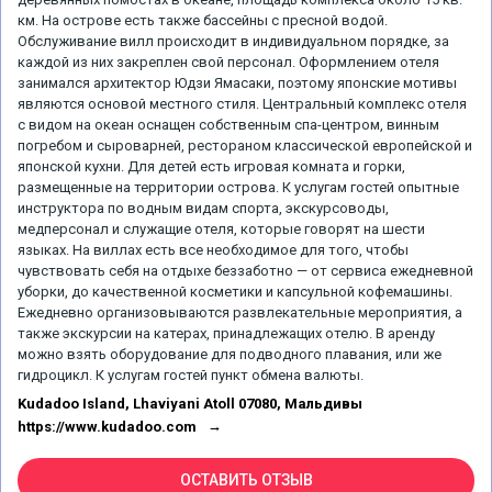
км. На острове есть также бассейны с пресной водой.
Обслуживание вилл происходит в индивидуальном порядке, за
каждой из них закреплен свой персонал. Оформлением отеля
занимался архитектор Юдзи Ямасаки, поэтому японские мотивы
являются основой местного стиля. Центральный комплекс отеля
с видом на океан оснащен собственным спа-центром, винным
погребом и сыроварней, рестораном классической европейской и
японской кухни. Для детей есть игровая комната и горки,
размещенные на территории острова. К услугам гостей опытные
инструктора по водным видам спорта, экскурсоводы,
медперсонал и служащие отеля, которые говорят на шести
языках. На виллах есть все необходимое для того, чтобы
чувствовать себя на отдыхе беззаботно — от сервиса ежедневной
уборки, до качественной косметики и капсульной кофемашины.
Ежедневно организовываются развлекательные мероприятия, а
также экскурсии на катерах, принадлежащих отелю. В аренду
можно взять оборудование для подводного плавания, или же
гидроцикл. К услугам гостей пункт обмена валюты.
Kudadoo Island, Lhaviyani Atoll 07080, Мальдивы
https://www.kudadoo.com
ОСТАВИТЬ ОТЗЫВ