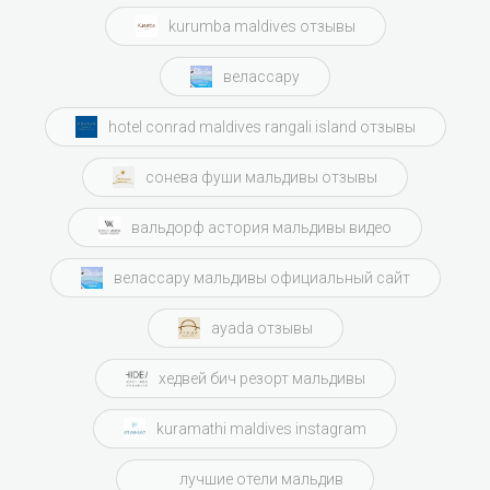
kurumba maldives отзывы
велассару
hotel conrad maldives rangali island отзывы
сонева фуши мальдивы отзывы
вальдорф астория мальдивы видео
велассару мальдивы официальный сайт
ayada отзывы
хедвей бич резорт мальдивы
kuramathi maldives instagram
лучшие отели мальдив