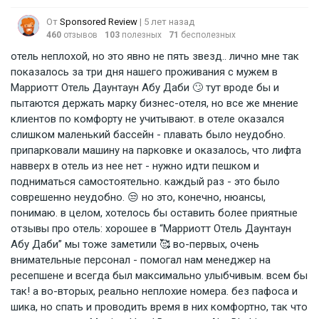
От
Sponsored Review
| 5 лет назад
460
отзывов
103
полезных
71
бесполезных
отель неплохой, но это явно не пять звезд.. лично мне так
показалось за три дня нашего проживания с мужем в
Марриотт Отель Даунтаун Абу Даби 🙄 тут вроде бы и
пытаются держать марку бизнес-отеля, но все же мнение
клиентов по комфорту не учитывают. в отеле оказался
слишком маленький бассейн - плавать было неудобно.
припарковали машину на парковке и оказалось, что лифта
навверх в отель из нее нет - нужно идти пешком и
подниматься самостоятельно. каждый раз - это было
соврешенно неудобно. 😒 но это, конечно, нюансы,
понимаю. в целом, хотелось бы оставить более приятные
отзывы про отель: хорошее в “Марриотт Отель Даунтаун
Абу Даби” мы тоже заметили 🥰 во-первых, очень
внимательные персонал - помогал нам менеджер на
ресепшене и всегда был максимально улыбчивым. всем бы
так! а во-вторых, реально неплохие номера. без пафоса и
шика, но спать и проводить время в них комфортно, так что