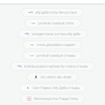
абу даби отель бич ротана
jumeirah saadiyat отель
халидия палас ротана абу даби
отель джумейра саадият
jumeirah saadiyat отзывы
khalidiya palace rayhaan by rotana отзывы
ritz carlton abu dhabi
Сент Реджис Абу Даби отзывы
Миллениум Аль Равда Отель