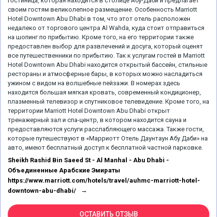
гостиница, которая находится в столице Абу-Даби и предлагает
своим гостям великолепное размещение. Особенность Marriott
Hotel Downtown Abu Dhabi в том, что этот отель расположен
недалеко от торгового центра Al Wahda, куда стоит отправиться
на шопинг по прибытию. Кроме того, на его территории также
предоставлен выбор для развлечений и досуга, который оценят
все путешественники по прибытию. Так к услугам гостей в Marriott
Hotel Downtown Abu Dhabi находится открытый бассейн, стильные
рестораны и атмосферные бары, в которых можно насладиться
ужином с видом на волшебные пейзажи. В номерах здесь
находится большая мягкая кровать, современный кондиционер,
плазменный телевизор и спутниковое телевидение. Кроме того, на
территории Marriott Hotel Downtown Abu Dhabi открыт
тренажерный зал и спа-центр, в котором находится сауна и
предоставляются услуги расслабляющего массажа. Также гости,
которые путешествуют в «Марриотт Отель Даунтаун Абу Даби» на
авто, имеют бесплатный доступ к бесплатной частной парковке.
Sheikh Rashid Bin Saeed St - Al Manhal - Abu Dhabi -
Объединенные Арабские Эмираты
https://www.marriott.com/hotels/travel/auhmc-marriott-hotel-
downtown-abu-dhabi/
ОСТАВИТЬ ОТЗЫВ