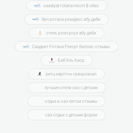
saadiyat rotana resort & villas
бич ротана резиденс абу даби
отель роял роуз абу даби
Саадият Ротана Резорт Виллас отзывы
Баб Аль Каср
ритц карлтон гранд канал
лучшие отели оаэ с детьми
отдых в оаэ летом отзывы
оаэ отдых с детьми форум