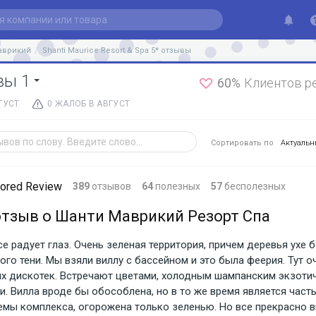
аврикий
Shanti Maurice Resort & Spa 5* отзывы
вы 1
60%
Клиентов р
ГУСТ
0 ЖАЛОБ В АВГУСТ
Сортировать по
Актуаль
sored Review
389
отзывов
64
полезных
57
бесполезных
отзыв о Шанти Маврикий Резорт Спа
се радует глаз. Очень зеленая территория, причем деревья ухе 
го тени. Мы взяли виллу с бассейном и это была феерия. Тут оч
х дискотек. Встречают цветами, холодным шампанским экзоти
и. Вилла вроде бы обособлена, но в то же время является част
емы комплекса, огорожена только зеленью. Но все прекрасно в