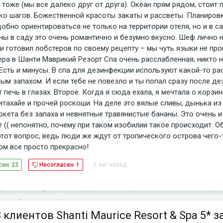
 тоже (мы все далеко друг от друга). Океан прям рядом, стоит 
ко шагов. Божественной красоты закаты и рассветы. Планировк
добно ориентироваться не только на территории отеля, но и в с
ны в саду это очень романтично и безумно вкусно. Шеф лично 
и готовил лобстеров по своему рецепту – мы чуть языки не про
ра в Шанти Маврикий Резорт Спа очень расслабленная, никто н
 Есть и минусы. В спа для дезинфекции используют какой-то ра
ым запахом. И если тебе не повезло и ты попал сразу после де
 печь в глазах. Второе. Когда я сюда ехала, я мечтала о корзи
питахайе и прочей роскоши. На деле это вялые сливы, дынька из
ркета без запаха и невнятные травянистые бананы. Это очень и
т (( непонятно, почему при таком изобилии такое происходит. О
тот вопрос, ведь люди же ждут от тропического острова чего-т
ом все просто прекрасно!
5 лет назад
сен
23
Несогласен
1
 клиентов Shanti Maurice Resort & Spa 5* за