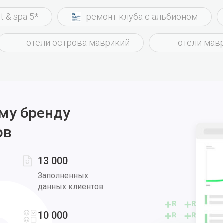
t & spa 5*
ремонт клуба с альбионом
отели острова маврикий
отели мав
му бренду
ов
13 000
Заполненных
данных клиентов
10 000