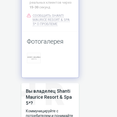
реальных клиентов через
15-30
секунд
СООБЩИТЬ SHANTI
MAURICE RESORT & SPA
5* О ПРОБЛЕМЕ
Фотогалерея
Вы владелец Shanti
Maurice Resort & Spa
5*?
Коммуницируйте с
потребителем и понимайте