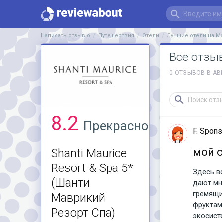
Написать отзыв о
Путешествия
Отели
Лучшие отели на М
Все отзы
0 ОТЗЫВОВ В АВ
8.2
Прекрасно
F. Spon
мой 
Shanti Maurice
Resort & Spa 5*
Здесь в
(Шанти
дают мно
гремящи
Маврикий
фруктам
Резорт Спа)
экосист