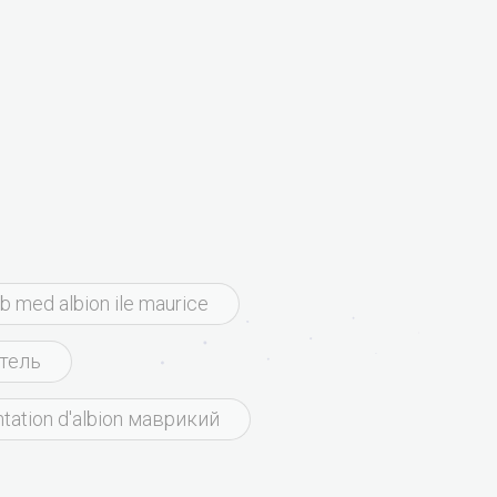
ub med albion ile maurice
отель
ntation d'albion маврикий