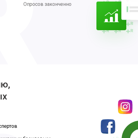
Опросов законченно
ию,
ых
спертов