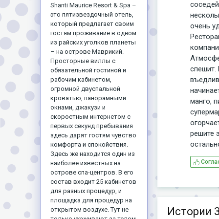
соседей
Shanti Maurice Resort & Spa –
несколь
это пятизвездочный отель,
который предлагает своим
очень у
гостям проживание в одном
Рестора
из райских уголков планеты
компани
– на острове Маврикий.
Атмосфе
Просторные виллы с
спешит.
обязательной гостиной и
въедлив
рабочим кабинетом,
огромной двуспальной
начинает
кроватью, панорамными
манго, 
окнами, джакузи и
суперма
скоростным интернетом с
огорчае
первых секунд пребывания
решите э
здесь дарят гостям чувство
остальн
комфорта и спокойствия.
Здесь же находится один из
Согла
наиболее известных на
острове спа-центров. В его
состав входит 25 кабинетов
для разных процедур, и
площадка для процедур на
Истории 3
открытом воздухе. Тут не
только ухаживают за телом,