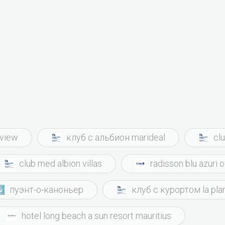
eview
клуб с альбион marideal
cl
club med albion villas
radisson blu azuri 
пуэнт-о-каноньер
клуб с курортом la pla
hotel long beach a sun resort mauritius