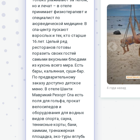
но и лечат – в отеле
принимает физиотерапевт и
специалист по
аюрведической медицине. В
спа-центр пускают
взрослых и тех, кто старше
16 лет. Целый ряд
ресторанов готовы
поразить своих гостей
самыми вкусными блюдами
из кухонь всего мира. Есть
бары, кальянная, суши-бар.
По предварительному
заказу доступно детское
4 года назад
меню. В отеле Шанти
Маврикий Резорт Спа есть
поля для гольфа, прокат
велосипедов и
оборудования для водных
видов спорта, сауна,
теннисные корты, бани,
хаммам, тренажерная
площадка, эко-туры вглубь