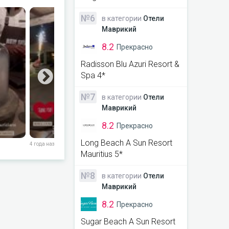
№6
в категории
Отели
Маврикий
8.2
Прекрасно
Radisson Blu Azuri Resort &
Spa 4*
№7
в категории
Отели
Маврикий
8.2
Прекрасно
Long Beach A Sun Resort
4 года назад
5 лет назад
Mauritius 5*
№8
в категории
Отели
Маврикий
8.2
Прекрасно
Sugar Beach A Sun Resort