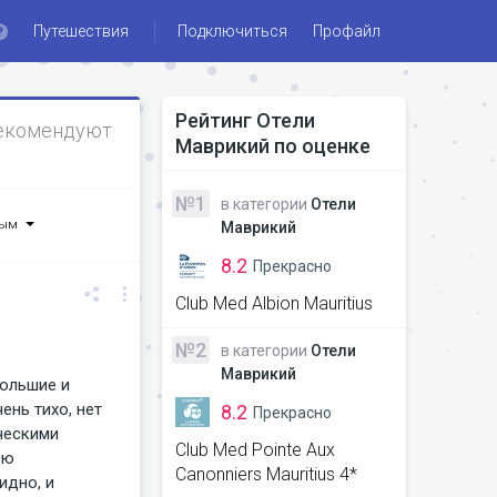
Путешествия
Подключиться
Профайл
Рейтинг
Отели
екомендуют
Маврикий
по оценке
№1
в категории
Отели
ным
Маврикий
8.2
Прекрасно
Club Med Albion Mauritius
№2
в категории
Отели
Маврикий
большие и
ень тихо, нет
8.2
Прекрасно
ческими
Club Med Pointe Aux
ью
Canonniers Mauritius 4*
идно, и