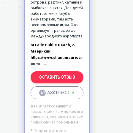
острова, рафтинг, катание и
рыбалка на яхтах. Для детей
работает мини-клуб с
аниматорами, там есть
всевозможные игры. Отель
организует трансфер до
международного аэропорта.
St Felix Public Beach, о.
Маврикий
https://www.shantimaurice.
com/
ОСТАВИТЬ ОТЗЫВ
ASK.DIRECT
Ask.Direct
соединит с
несколькими из
множество
клиентов, которые готовые
прямо сейчас помочь вам
Получите ответ от