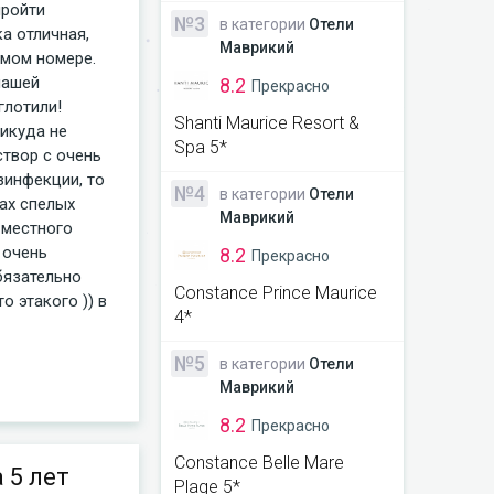
пройти
№3
в категории
Отели
а отличная,
Маврикий
амом номере.
нашей
8.2
Прекрасно
глотили!
Shanti Maurice Resort &
икуда не
Spa 5*
створ с очень
зинфекции, то
№4
в категории
Отели
нах спелых
Маврикий
 местного
 очень
8.2
Прекрасно
бязательно
Constance Prince Maurice
о этакого )) в
4*
№5
в категории
Отели
Маврикий
8.2
Прекрасно
Constance Belle Mare
 5 лет
Plage 5*