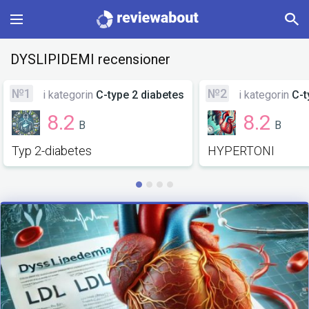
Main
DYSLIPIDEMI recensioner
Categories
№1
№2
i kategorin
C-type 2 diabetes
i kategorin
C-t
8.2
8.2
B
B
Profile
Typ 2-diabetes
HYPERTONI
Change language
Sign In