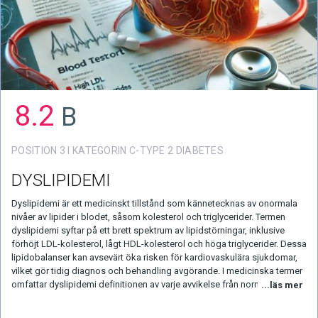
8.2
B
POSITION 3 I KATEGORIN C-TYPE 2 DIABETES
DYSLIPIDEMI
Dyslipidemi är ett medicinskt tillstånd som kännetecknas av onormala
nivåer av lipider i blodet, såsom kolesterol och triglycerider. Termen
dyslipidemi syftar på ett brett spektrum av lipidstörningar, inklusive
förhöjt LDL-kolesterol, lågt HDL-kolesterol och höga triglycerider. Dessa
lipidobalanser kan avsevärt öka risken för kardiovaskulära sjukdomar,
vilket gör tidig diagnos och behandling avgörande. I medicinska termer
omfattar dyslipidemi definitionen av varje avvikelse från normala
...läs mer
lipidnivåer. Detta tillstånd kan vidare kategoriseras i specifika typer,
såsom blandad dyslipidemi, där flera lipidavvikelser är närvarande.