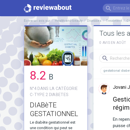
Écrire un avis sur
Health-and-beauty
Diseases
Treatment
C-
Tous les a
0 AVIS EN AOÛT
8.2
gestational diabe
B
Jovani 
N°4 DANS LA CATÉGORIE
C-TYPE 2 DIABETES
Gesti
DIABèTE
régim
GESTATIONNEL
En repens
Le diabète gestationnel est
puisse c
une condition qui peut se