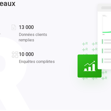
uits. Mes jumeaux sont nés en bonne santé, bien qu'un peu tôt, et le
veaux
ressenti était indescriptible. Le parcours à travers le diabète gestation
iences les plus difficiles de ma vie, mais cela m'a appris l'importanc
ance et de la puissance du soutien communautaire. Ce n'était pas fac
 la peine pour la santé de mes bébés et la mienne.
13 000
r
Données clients
remplies
10 000
Enquêtes complètes