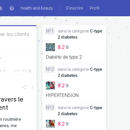
health-and-beauty
S'inscrire
Profil
№1
dans la catégorie
C-type
 les clients
2 diabetes
8.2
B
Diabète de type 2
№2
dans la catégorie
C-type
e of
one of the
and i
but
but it
and the
sugar levels
2 diabetes
8.2
B
HYPERTENSION
ravers le
ent
№3
dans la catégorie
C-type
2 diabetes
n routinière
8.2
B
aines, me