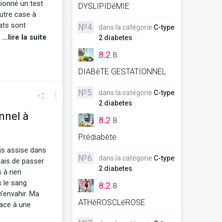
tionné un test
DYSLIPIDéMIE
autre case à
ats sont
№4
dans la catégorie
C-type
 comprendre ce
...lire la suite
2 diabetes
ères choses qui
8.2
B
iagnostic du
couchement sur
DIABèTE GESTATIONNEL
 ce sont les
onfortant de
№5
dans la catégorie
C-type
ler tout cela.
2 diabetes
ement
nnel à
8.2
B
alimentaires.
bète
Prédiabète
 à mes nouveaux
ais assise dans
re. Je
№6
dans la catégorie
C-type
ais de passer
rossesse qui
2 diabetes
 à rien
s le sang sous
s le sang
8.2
B
 de me
m'envahir. Ma
es recherches
ATHéROSCLéROSE
face à une
e, dans l'espoir
'avec une
 était