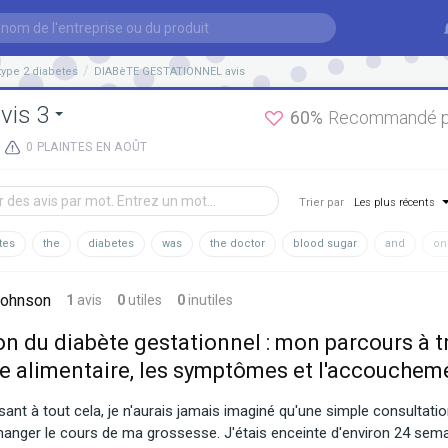
type 2 diabetes
DIABèTE GESTATIONNEL avis
vis 3
60%
Recommandé par
0 PLAINTES EN AOÛT
Trier par
Les plus récents
tes
the
diabetes
was
the doctor
blood sugar
and
on
Johnson
1
avis
0
utiles
0
inutiles
on du diabète gestationnel : mon parcours à t
e alimentaire, les symptômes et l'accouchem
ant à tout cela, je n'aurais jamais imaginé qu'une simple consultatio
hanger le cours de ma grossesse. J'étais enceinte d'environ 24 sem