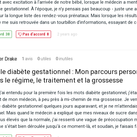
 avec excitation à l'arrivée de notre bébé, lorsque le médecin a men
e gestationnel. À l'époque, je n'y pensais pas beaucoup - juste une 
ur la longue liste des rendez-vous prénataux. Mais lorsque les résult
 je me suis retrouvée dans un tourbillon d'informations, essayant de
iabète gestationnel signifiait pour moi et mon bébé. L'une des premi
2 years ago
ord
38
Pas d'accord
8
ppée était la quantité de conseils et d'opinions contradictoires. Du d
gestationnel en Inde aux discussions sur la semaine moyenne d'ac
j'étais bombardée d'informations. Mais ce qui se démarquait vraiment,
 personnelles d'autres femmes qui avaient traversé cela. C'était réc
er Drake
1
avis
0
utiles
0
inutiles
e je n'étais pas seule, mais c'était aussi accablant d'essayer de démê
ation est rapidement devenue un enjeu central, et j'étais particulièr
 le diabète gestationnel : Mon parcours perso
ée par la façon dont d'autres femmes en Inde géraient leurs régimes 
s le régime, le traitement et la grossesse
is plongée dans des discussions sur des collations adaptées au dia
nnel à la mode indienne, essayant d'adapter des plats traditionnels
'ai entendu pour la première fois les mots diabète gestationnel, j'ét
limentaires. L'un des plus grands défis était de trouver le bon équilib
et de mon médecin, à peu près à mi-chemin de ma grossesse. Je ven
s constamment un plan de régime diabète gestationnel pendant la g
e diabète gestationnel quelques jours auparavant, et je ne m'attendais
t les aliments que j'aimais tout en gardant mes niveaux de sucre dan
tuel. Mais quand le médecin a expliqué que mes niveaux de sucre dan
. En naviguant dans cette nouvelle réalité, je ne pouvais m'empêcher
lus élevés que la normale, j'ai ressenti une vague de préoccupation 
 ce que seraient mes futures grossesses. J'ai commencé à faire d
 s'était bien déroulée jusqu'à ce moment-là, et soudain, je faisais 
çon de prévenir le diabète gestationnel lors d'une deuxième grossess
n que je connaissais très peu. Le médecin m'a rassurée en disant qu
de revivre cela. L'idée de devoir gérer le diabète gestationnel deux fois