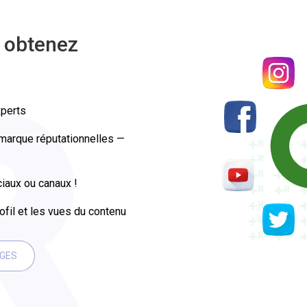
 obtenez
xperts
marque réputationnelles —
iaux ou canaux !
rofil et les vues du contenu
AGES