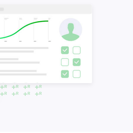
 soulagement
nel a été l'une
e de la
ile, mais cela