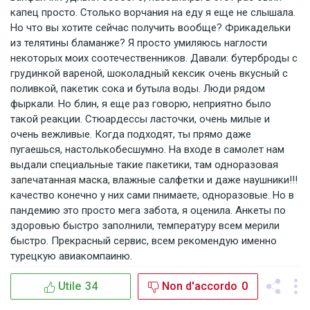
капец просто. Столько ворчания на еду я еще не слышала.
Но что вы хотите сейчас получить вообще? Фрикадельки
из телятины бламанже? Я просто умиляюсь наглости
некоторых моих соотечественников. Давали: бутерброды с
грудинкой вареной, шоколадный кексик очень вкусный с
поливкой, пакетик сока и бутыла воды. Люди рядом
фыркали. Но блин, я еще раз говорю, неприятно было
такой реакции. Стюардессы ласточки, очень милые и
очень вежливые. Когда подходят, ты прямо даже
пугаешься, настолькобесшумно. На входе в самолет нам
выдали специальные такие пакетики, там одноразовая
запечатанная маска, влажные салфетки и даже наушники!!!
качество конечно у них сами пнимаете, одноразовые. Но в
пандемию это просто мега забота, я оценила. Анкеты по
здоровью быстро заполнили, температуру всем мерили
быстро. Прекрасный сервис, всем рекомендую именно
турецкую авиакомпаиню.
Utile
34
Non d'accordo
0