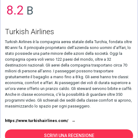
8.2
B
Turkish Airlines
Turkish Airlines è la compagnia aerea statale della Turchia, fondata oltre
80 anni fa. Il principale proprietario dell'azienda sono uomini d'affari, lo
stato possiede una parte minore delle azioni della società. Oggi la
compagnia opera voli verso 122 paesi del mondo, oltre a 32
destinazioni nazionali. Gli aerei della compagnia trasportano circa 70
milioni di persone all'anno. I passeggeri possono trasportare
gratuitamente il bagaglio a mano fino a 8 kg. Gli aerei hanno tre classi:
economia, comfort e affari. Ai passeggeri dei voli di durata superiore a
un'ora viene offerto un pranzo caldo. Gli steward servono bibite e caffè.
Anche in classe economica, c'è la possibilità di guardare oltre 350
programmi video. Gli schienali dei sedili della classe comfort si aprono,
massimizzando lo spazio per ogni passeggero.
https://www.turkishairlines.com/
SCRIVI UNA RECENSIONE