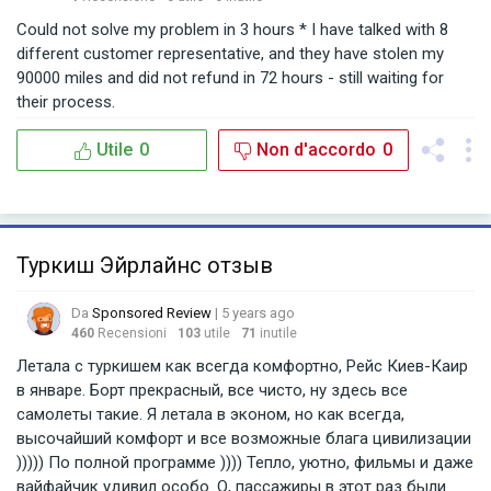
Could not solve my problem in 3 hours * I have talked with 8
different customer representative, and they have stolen my
90000 miles and did not refund in 72 hours - still waiting for
their process.
Utile
0
Non d'accordo
0
Туркиш Эйрлайнс отзыв
Da
Sponsored Review
| 5 years ago
460
Recensioni
103
utile
71
inutile
Летала с туркишем как всегда комфортно, Рейс Киев-Каир
в январе. Борт прекрасный, все чисто, ну здесь все
самолеты такие. Я летала в эконом, но как всегда,
высочайший комфорт и все возможные блага цивилизации
))))) По полной программе )))) Тепло, уютно, фильмы и даже
вайфайчик удивил особо. О, пассажиры в этот раз были