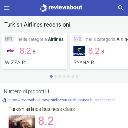
Main
Turkish Airlines recensioni
Categories
№1
№2
nella categoria
Airlines
nella categoria
Airli
8.2
8.2
B
B
Profile
WIZZAIR
RYANAIR
Change language
Sign In
Numero di prodotti
1
https://reviewabout.me/p/airlines/turkish-airlines-business-class
Turkish airlines business class
8.2