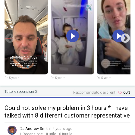
Da 5 years
Da 5 years
Da 5 years
Tutte le recensioni 2
Raccomandato dai clienti
60%
Could not solve my problem in 3 hours * I have
talked with 8 different customer representative
Da
Andrew Smith
| 4 years ago
1
Recensione
0
utile
0
inutile