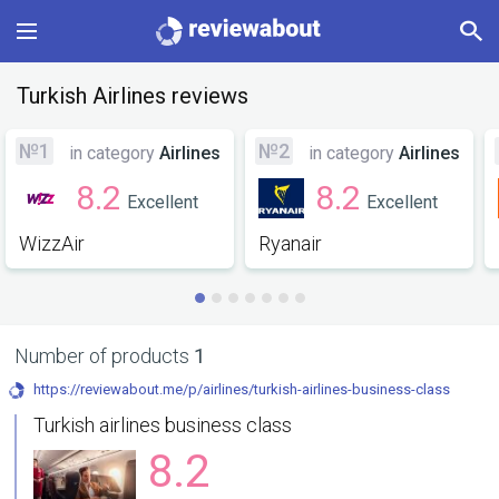
Main
Turkish Airlines reviews
Categories
№1
№2
in category
Airlines
in category
Airlines
8.2
8.2
Excellent
Excellent
Profile
WizzAir
Ryanair
Change language
Sign In
Number of products
1
https://reviewabout.me/p/airlines/turkish-airlines-business-class
Turkish airlines business class
8.2