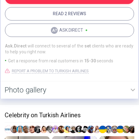
READ 2 REVIEWS
ASK.DIRECT
Ask.Direct
will connect to several of the
set
clients who are ready
to help you right now.
Get a response from real customers in
15-30
seconds
REPORT A PROBLEM TO TURKISH AIRLINES
Photo gallery
Celebrity on Turkish Airlines