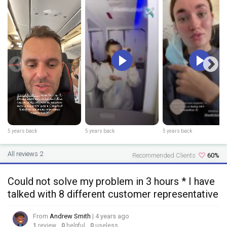
5 years back
5 years back
5 years back
All reviews 2
Recommended Clients
60%
Could not solve my problem in 3 hours * I have
talked with 8 different customer representative
From
Andrew Smith
| 4 years ago
1
review
0
helpful
0
useless