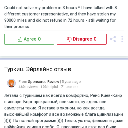
Could not solve my problem in 3 hours * I have talked with 8
different customer representative, and they have stolen my
90000 miles and did not refund in 72 hours - still waiting for
their process.
Agree
0
Disagree
0
Туркиш Эйрлайнс отзыв
From
Sponsored Review
| 5 years ago
460
reviews
103
helpful
71
useless
Летала с туркишем как всегда комфортно, Рейс Киев-Каир
в январе. Борт прекрасный, все чисто, ну здесь все
самолеты такие. Я летала в эконом, но как всегда,
высочайший комфорт и все возможные блага цивилизации
))))) По полной программе )))) Тепло, уютно, фильмы и даже
вайфайчик удивил особо. О, пассажиры в этот раз были