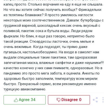
капец просто. Столько ворчания на еду я еще не слышала.
Но что вы хотите сейчас получить вообще? Фрикадельки
из телятины бламанже? Я просто умиляюсь наглости
некоторых моих соотечественников. Давали: бутерброды с
грудинкой вареной, шоколадный кексик очень вкусный с
поливкой, пакетик сока и бутыла воды. Люди рядом
фыркали. Но блин, я еще раз говорю, неприятно было
такой реакции. Стюардессы ласточки, очень милые и
очень вежливые. Когда подходят, ты прямо даже
пугаешься, настолькобесшумно. На входе в самолет нам
выдали специальные такие пакетики, там одноразовая
запечатанная маска, влажные салфетки и даже наушники!!!
качество конечно у них сами пнимаете, одноразовые. Но в
пандемию это просто мега забота, я оценила. Анкеты по
здоровью быстро заполнили, температуру всем мерили
быстро. Прекрасный сервис, всем рекомендую именно
турецкую авиакомпаиню.
Agree
34
Disagree
0