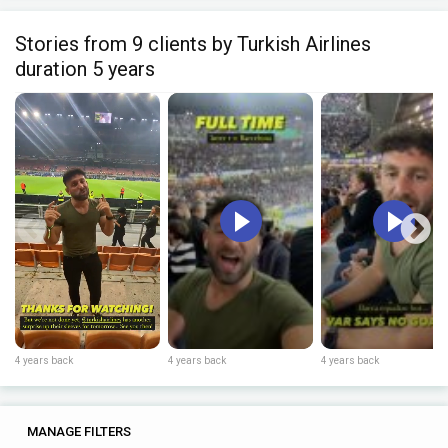
Stories from 9 clients by Turkish Airlines
duration 5 years
4 years back
4 years back
4 years back
0
0
MANAGE FILTERS
TAGS
SEARCH