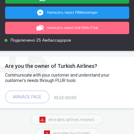
Написать через FBMessenger
Написать через Ask Web-Chat
Подключено 25 Амбассадоров
Are you the owner of Turkish Airlines?
Communicate with your customer and understand your
customer's needs through PLUR tools
MANAGE PAGE
READ MORE
emirates airlines reviews
emirates buy tickets