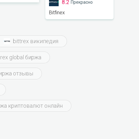
8.2
но. Пары тут
Прекрасно
нно –
Bitfinex
га капает.
он чи нету
bittrex википедия
trex global биржа
биржа отзывы
жа криптовалют онлайн