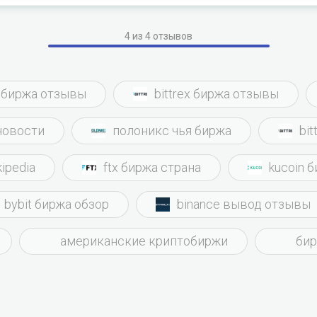
ти и не хочется. А хочется просто прийти и поработать нормаль
ные, и можно выбирать коэффициент комиссии. Хотите рискова
е. Хотите спокойно – тоже можно. Я спокойно себе кропаю, день
4 из 4 отзывов
 вообще полностью. В сапорт не обращался, даж не знаю, есть 
p биржа отзывы
bittrex биржа отзывы
новости
полоникс чья биржа
bit
kipedia
ftx биржа страна
kucoin 
bybit биржа обзор
binance вывод отзывы
американские криптобиржи
бир