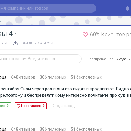
ы
вы 4
60%
Клиентов р
ГУСТ
0 ЖАЛОБ В АВГУСТ
Сортировать по
Актуаль
ous
648
отзывов
386
полезных
51
бесполезных
с сентября Скам через раз и они это видят и продвигают .Видно
ре,поэтому и беспределят.Кому интересно почитайте про суд в 
2 года назад
сен
0
Несогласен
0
ous
648
отзывов
386
полезных
51
бесполезных