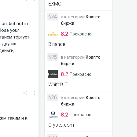
EXMO
№4
в категории
Крипто
on, but not in
биржи
 lose your
8.2
Прекрасно
ствием торгует
 других
Binance
деньги,
№5
в категории
Крипто
биржи
8.2
Прекрасно
WhiteBIT
№6
в категории
Крипто
биржи
8.2
Прекрасно
ам таким и к
Crypto.com