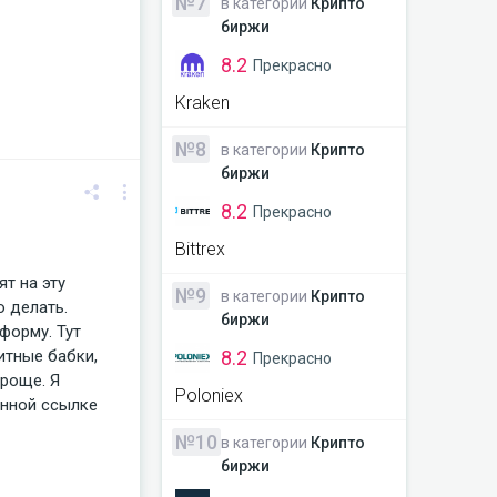
№7
в категории
Крипто
биржи
8.2
Прекрасно
Kraken
№8
в категории
Крипто
биржи
8.2
Прекрасно
Bittrex
ят на эту
№9
в категории
Крипто
о делать.
биржи
форму. Тут
8.2
итные бабки,
Прекрасно
проще. Я
Poloniex
енной ссылке
учтите, что
№10
в категории
Крипто
ры и фото
биржи
 но лично мне