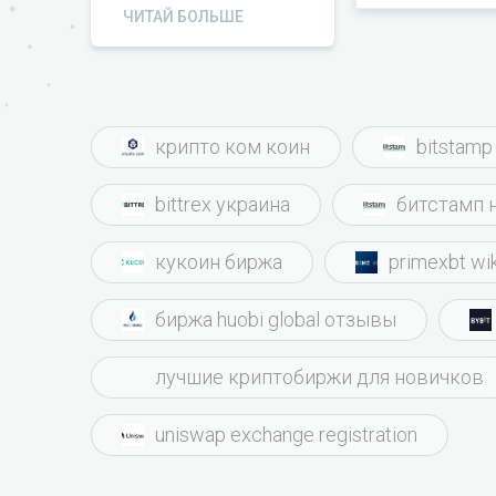
сложнос
ЧИТАЙ БОЛЬШЕ
нормаль
получит
Доволен
🙅‍♂️.
крипто ком коин
bitstam
bittrex украина
битстамп 
кукоин биржа
primexbt wi
биржа huobi global отзывы
лучшие криптобиржи для новичков
uniswap exchange registration