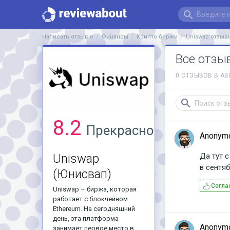
Написать отзыв о
Финансы
Крипто биржи
Uniswap отзыв
Все отзы
0 ОТЗЫВОВ В АВ
8.2
Прекрасно
Anonym
Да тут 
Uniswap
в сентяб
(Юнисвап)
Согла
Uniswap – биржа, которая
работает с блокчейном
Ethereum. На сегодняшний
день, эта платформа
Anonym
занимает первое место в