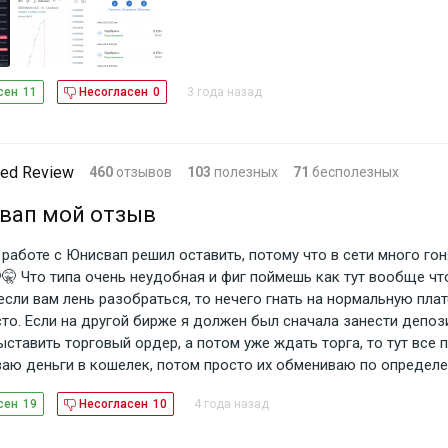
3 года назад
сен
11
Несогласен
0
ed Review
460
отзывов
103
полезных
71
бесполезных
вап мой отзыв
работе с Юнисвап решил оставить, потому что в сети много гон
🤫 Что типа очень неудобная и фиг поймешь как тут вообще чт
если вам лень разобраться, то нечего гнать на нормальную плат
сто. Если на другой бирже я должен был сначала занести депоз
ыставить торговый ордер, а потом уже ждать торга, то тут все 
аю деньги в кошелек, потом просто их обмениваю по определ
загоняю на кошелек. Просто как два пальца об асфальт. Еще ж 
4 года назад
сен
19
Несогласен
10
надо региться по полгода, доки предоставлять, ключи от кварти
в профиль. Все просто. Завел-вывел. Да, все предельно просто,