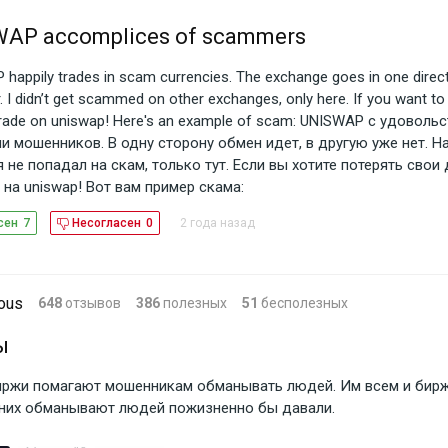
AP accomplices of scammers
happily trades in scam currencies. The exchange goes in one directi
. I didn’t get scammed on other exchanges, only here. If you want to
rade on uniswap! Here's an example of scam: UNISWAP с удоволь
и мошенников. В одну сторону обмен идет, в другую уже нет. На
 не попадал на скам, только тут. Если вы хотите потерять свои 
 на uniswap! Вот вам пример скама:
2 года назад
сен
7
Несогласен
0
ous
648
отзывов
386
полезных
51
бесполезных
ы
иржи помагают мошенникам обманывать людей. Им всем и бирж
 них обманывают людей пожизненно бы давали.