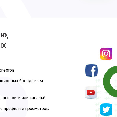
ию,
ых
спертов
тационных брендовым
ьные сети или каналы!
ке профиля и просмотров