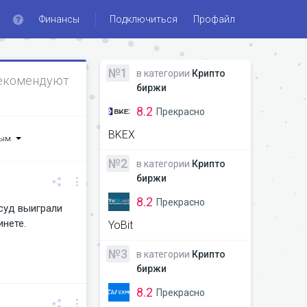
Финансы
Подключиться
Профайл
№1
в категории
Крипто
екомендуют
биржи
8.2
Прекрасно
BKEX
ным
№2
в категории
Крипто
биржи
8.2
Прекрасно
 суд выиграли
инете.
YoBit
№3
в категории
Крипто
биржи
8.2
Прекрасно