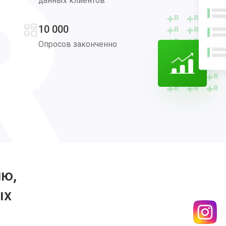
данных клиентов
10 000
Опросов законченно
ию,
ых