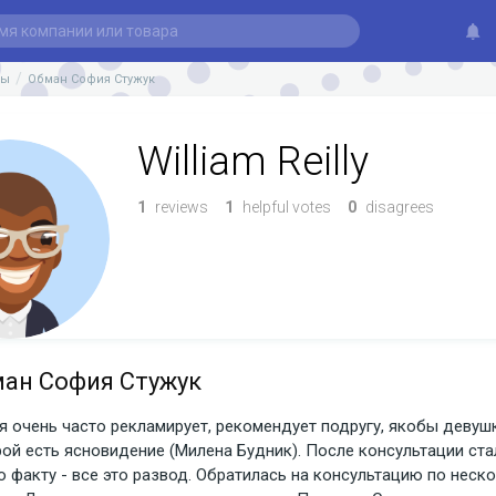
вы
Обман София Стужук
William Reilly
1
reviews
1
helpful votes
0
disagrees
ан София Стужук
 очень часто рекламирует, рекомендует подругу, якобы девушку
ой есть ясновидение (Милена Будник). После консультации стал
о факту - все это развод. Обратилась на консультацию по неско