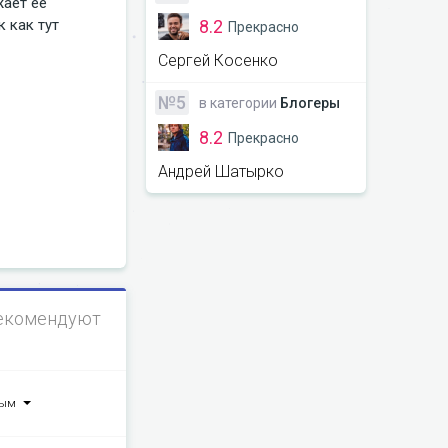
ает её 
8.2
как тут 
Прекрасно
Сергей Косенко
№5
в категории
Блогеры
8.2
Прекрасно
Андрей Шатырко
екомендуют
ным