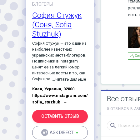
темам
БЛОГЕРЫ
рекла
София Стужук
есть 
(Соня, Sofia
Stuzhuk)
София Стужук — это один из
наиболее известных
украинских инста-блогеров.
Со
Подписчики в Instagram
ценят ее за легкий юмор,
интересные посты и то, как
София рассказывает о
...читать дальше
жизни молодой мамы. На
Киев, Украина, 02000
аккаунт Сони Стужук
https://www.instagram.com/
подписано около полутора
Все отзы
sofia_stuzhuk
миллионов человек, ее
посты активно
0 ОТЗЫВОВ В АВ
комментируют. Блогер
ОСТАВИТЬ ОТЗЫВ
любит общаться с
аудиторией, и получает
различную обратную связь.
ASK.DIRECT
Равнодушных нет — часть