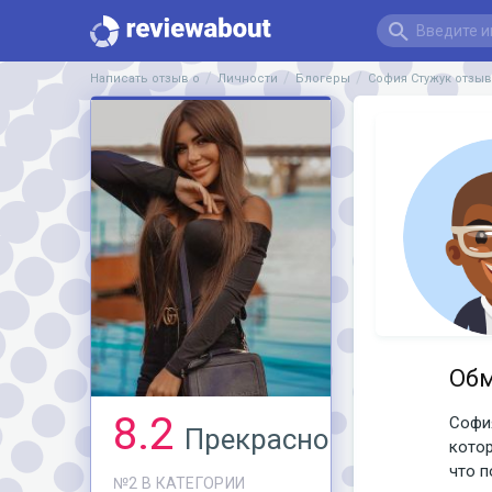
Написать отзыв о
Личности
Блогеры
София Стужук отзы
Обм
8.2
София
Прекрасно
котор
что п
№2 В КАТЕГОРИИ