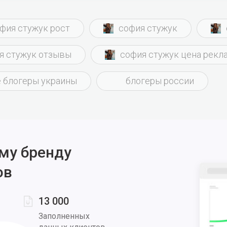
диджей туда же. Я была разочарована, когда Андрей начал со 
ься. Вот от него вообще не ожиданно.
фия стужук рост
софия стужук
я стужук отзывы
софия стужук цена рекл
 блогеры украины
блогеры россии
му бренду
ов
13 000
Заполненных