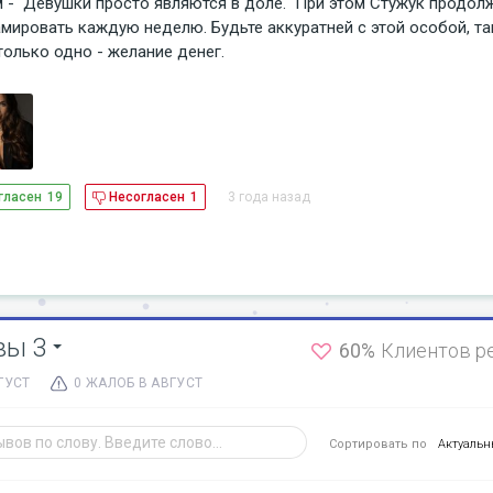
 -  Девушки просто являются в доле.  При этом Стужук продолж
мировать каждую неделю. Будьте аккуратней с этой особой, так 
только одно - желание денег.
3 года назад
гласен
19
Несогласен
1
вы 3
60%
Клиентов р
ГУСТ
0 ЖАЛОБ В АВГУСТ
Сортировать по
Актуаль