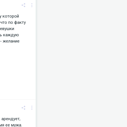
у которой
 что по факту
Девушки
ть каждую
 - желание
 арендует,
мя ее мужа.