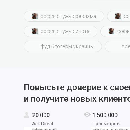
рыжий, 
путатат
софия стужук реклама
со
софия стужук инста
софи
фуд блогеры украины
все
Повысьте доверие к свое
и получите новых клиент
20 000
1 500 000
Ask.Direct
Просмотров