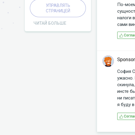
скончался от коронавируса.
По-моем
УПРАВЛЯТЬ
Судя по отзывам, многие
СТРАНИЦЕЙ
сущность
считали, что даже на этой
налоги в
трагедии София сделала
ЧИТАЙ БОЛЬШЕ
пиар своему аккаунту.
сами ви
Согла
Sponsor
София С
ужасно.
скинула
инсте б
ни писат
я буду в
какой-то
Согла
сыроед-к
такие л
определе