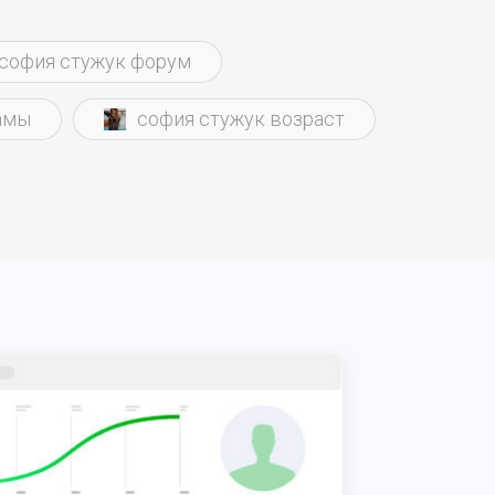
Стужучкой
софия стужук форум
амы
софия стужук возраст