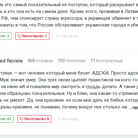
у это самый показательный ее поступок, который раскрывает 
 и кто она есть на самом деле. Кроме этого, проживая в Латвии
 РФ, чем спонсирует страну агрессора, а украинцев обвиняет в 
новаты в том, что Россия обстреливает украинские города и уб
2 года назад
сен
3
Несогласен
1
ed Review
460
отзывов
103
полезных
71
бесполезных
тужук — вот человек который меня бесит. АДСКИ, Просто адск
 Муж значит умер. Она трех своих цыплят пушистиков на кого-т
, на няню мб и повалила мир смотреть и груддь делать. А такие
ыли образцово показательные. Ну и блин, она какая-то стремная
ь не умееет. Да, она красивая. но если мне дать ее бабки, котор
 разы красивее. не понимаю, почему вокруг нее столько хайпа 
...
. ну и ничего же умного не пишет. Ладно она вся такая просветл
5 лет назад
сен
42
Несогласен
6
то она там. И деток знает как воспитывать, и все то она знает
юди. Лет е й всего ничего, моя бабушка таких девочек называет
нным словом )))) ну в упор не пойму, почему за ней так все бег