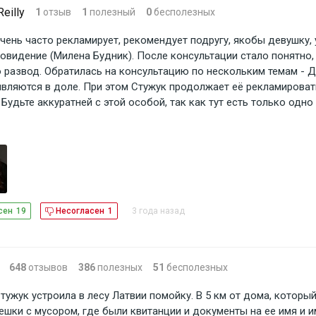
Reilly
1
отзыв
1
полезный
0
бесполезных
чень часто рекламирует, рекомендует подругу, якобы девушку, 
новидение (Милена Будник). После консультации стало понятно,
то развод. Обратилась на консультацию по нескольким темам - 
являются в доле. При этом Стужук продолжает её рекламирова
Будьте аккуратней с этой особой, так как тут есть только одно
3 года назад
сен
19
Несогласен
1
648
отзывов
386
полезных
51
бесполезных
тужук устроила в лесу Латвии помойку. В 5 км от дома, который
ешки с мусором, где были квитанции и документы на ее имя и и