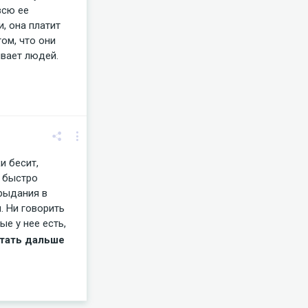
всю ее
, она платит
том, что они
ивает людей.
и бесит,
о быстро
 рыдания в
. Ни говорить
ые у нее есть,
сейчас. Ужас
читать дальше
енная, веган-
. Бесят меня
ают. И этот