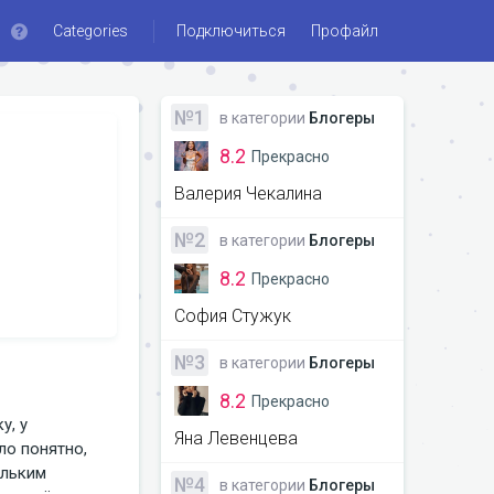
Categories
Подключиться
Профайл
№1
в категории
Блогеры
8.2
Прекрасно
Валерия Чекалина
№2
в категории
Блогеры
8.2
Прекрасно
София Стужук
№3
в категории
Блогеры
8.2
Прекрасно
, у 
Яна Левенцева
о понятно, 
льким 
№4
в категории
Блогеры