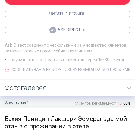
ЧИТАТЬ 1 ОТЗЫВЫ
ASK.DIRECT
Ask.Direct
соединит с несколькими из
множество
клиентов,
которые готовые прямо сейчас помочь вам
Получите ответ от реальных клиентов через
15-30
секунд
СООБЩИТЬ BAHIA PRINCIPE LUXURY ESMERALDA 5* О ПРОБЛЕМЕ
Фотогалерея
Все отзывы 1
Клиентов рекомендуют
60%
Бахия Принцип Лакшери Эсмеральда мой
отзыв о проживании в отеле