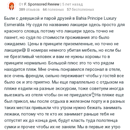
От
F. Sponsored Review
| 5 лет назад
389
отзывов
64
полезных
57
бесполезных
Были с девушкой и парой друзей в Bahia Principe Luxury
Esmeralda. Ну судя по названию лакшери здесь просто для
красного словца, потому что лакшери здесь точно не
пахнет, но судя по стоимости проживания это было
ожидаемо. Цены в принципе приземленные, но точно не
лакшери😅 В номерах немного убитая мебель, но если бы
не брезгливый человек и вам не нужны хоромы то в
принципе нормально. Большой плюс это то что рядом
находится пляж. Мне очень понравился персонал в отеле,
все очень френдли, сильно переживает чтобы у гостей все
было ок и это приятно. Мы еще параллельно с отдыхом на
пляже ездили на разные экскурсии, тоже советуем иногда
выезжать из отеля чтобы он не приедался👌На пляже еще
был прикол, мы после отдыха в железном порту и в разных
таких местах привыкли что утром нужно бежать занимать
лежаки, потому что те кто их занимает раньше тебя не
отпустят их до конца дня, будут класть туда полотенца
сумки и прочее чтобы их не заняли. Мы в первые же утро