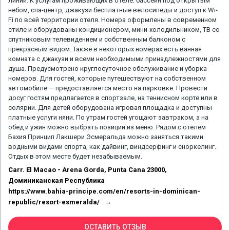
линии. К услугам проживающих в отеле: бассейн под открытым
небом, спа-центр, джакузи бесплатные велосипеды и доступ к Wi-
Fi по всей территории отеля. Номера оформлены в современном
стиле и оборудованы кондиционером, мини-холодильником, ТВ со
спутниковым телевидением и собственным балконом с
прекрасным видом. Также в некоторых номерах есть ванная
комната с джакузи и всеми необходимыми принадлежностями для
душа. Предусмотрено круглосуточное обслуживание и уборка
номеров. Для гостей, которые путешествуют на собственном
автомобиле — предоставляется место на парковке. Провести
досуг гостям предлагается в спортзале, на теннисном корте или в
солярии. Для детей оборудована игровая площадка и доступны
платные услуги няни. По утрам гостей угощают завтраком, а на
обед и ужин можно выбрать позиции из меню. Рядом с отелем
Бахия Принцип Лакшери Эсмеральда можно заняться такими
водными видами спорта, как дайвинг, виндсерфинг и сноркелинг.
Отдых в этом месте будет незабываемым.
Carr. El Macao - Arena Gorda, Punta Cana 23000,
Доминиканская Республика
https://www.bahia-principe.com/en/resorts-in-dominican-
republic/resort-esmeralda/
ОСТАВИТЬ ОТЗЫВ