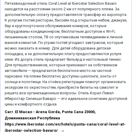
Пятизвездочный отель Coral Level at Iberostar Selection Bavaro
находится на расстоянии около 2 км от популярного пляжа. За
дополнительную оплату предоставляется трансфер из аэропорта.
К услугам гостей ресторан, бассейн под открытым небом, джакузи,
бар и круглосуточное обслуживание номеров, которые
оборудованы кондиционером, бесплатным доступом к Wi-Fi,
письменным столом, ТВ со спутниковым телевидением и личной
ванной комнатой. По утрам гостей угощают завтраком, который
можно заказать в номер. Для детей оборудована детская
площадка, а за дополнительную плату предоставляются услуги
няни. Из досуга отель предлагает бильярд и настольный теннис.
Для путешественников, которые приезжают на собственном
автомобиле — предлагается бесплатное место на частной
парковке. На пляже бесплатно доступны шезлонги, зонты от
солнца и полотенца. На стойке регистрации помогут организовать
экскурсии по окрестностям, приобрести билеты на самолет и
решить все организационные вопросы. Отель Корал Левел
Иберостар Селекшн Баваро — это идеальное сочетание доступной
цены и комфортного отдыха.
Carr. El Macao - Arena Gorda, Punta Cana 23000,
Доминиканская Республика
https://www.iberostar.com/en/hotels/punta-cana/coral-level-at-
iberostar-selection-bavaro/