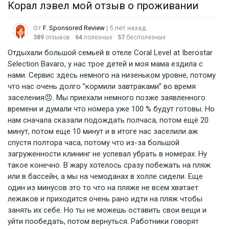
Корал лэвел мой отзыв о проживании
От
F. Sponsored Review
| 5 лет назад
389
отзывов
64
полезных
57
бесполезных
Отдыхали большой семьей в отеле Coral Level at Iberostar
Selection Bavaro, у нас трое детей и моя мама ездила с
нами. Сервис здесь немного на низеньком уровне, потому
что нас очень долго ”кормили завтраками” во время
заселения😠. Мы приехали немного позже заявленного
времени и думали что номера уже 100 % будут готовы. Но
нам сначала сказали подождать полчаса, потом ещё 20
минут, потом еще 10 минут и в итоге нас заселили аж
спустя полтора часа, потому что из-за большой
загруженности клининг не успевал убрать в номерах. Ну
такое конечно. В жару хотелось сразу побежать на пляж
или в бассейн, а мы на чемоданах в холле сидели. Еще
один из минусов это то что на пляже не всем хватает
лежаков и приходится очень рано идти на пляж чтобы
занять их себе. Но ты не можешь оставить свои вещи и
уйти пообедать, потом вернуться. Работники говорят