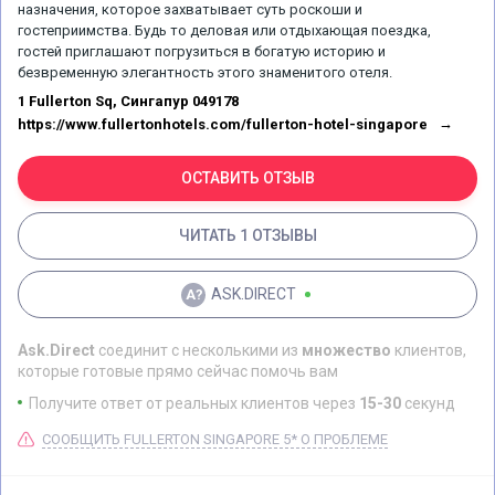
назначения, которое захватывает суть роскоши и
гостеприимства. Будь то деловая или отдыхающая поездка,
гостей приглашают погрузиться в богатую историю и
безвременную элегантность этого знаменитого отеля.
1 Fullerton Sq, Сингапур 049178
https://www.fullertonhotels.com/fullerton-hotel-singapore
ОСТАВИТЬ ОТЗЫВ
ЧИТАТЬ 1 ОТЗЫВЫ
ASK.DIRECT
Ask.Direct
соединит с несколькими из
множество
клиентов,
которые готовые прямо сейчас помочь вам
Получите ответ от реальных клиентов через
15-30
секунд
СООБЩИТЬ FULLERTON SINGAPORE 5* О ПРОБЛЕМЕ