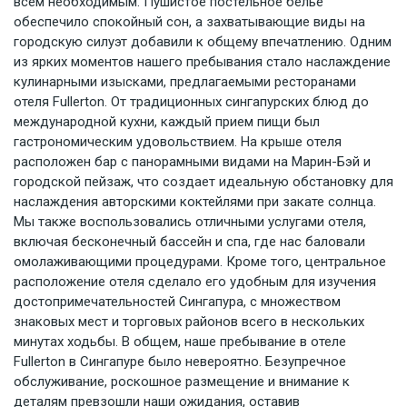
всем необходимым. Пушистое постельное белье
обеспечило спокойный сон, а захватывающие виды на
городскую силуэт добавили к общему впечатлению. Одним
из ярких моментов нашего пребывания стало наслаждение
кулинарными изысками, предлагаемыми ресторанами
отеля Fullerton. От традиционных сингапурских блюд до
международной кухни, каждый прием пищи был
гастрономическим удовольствием. На крыше отеля
расположен бар с панорамными видами на Марин-Бэй и
городской пейзаж, что создает идеальную обстановку для
наслаждения авторскими коктейлями при закате солнца.
Мы также воспользовались отличными услугами отеля,
включая бесконечный бассейн и спа, где нас баловали
омолаживающими процедурами. Кроме того, центральное
расположение отеля сделало его удобным для изучения
достопримечательностей Сингапура, с множеством
знаковых мест и торговых районов всего в нескольких
минутах ходьбы. В общем, наше пребывание в отеле
Fullerton в Сингапуре было невероятно. Безупречное
обслуживание, роскошное размещение и внимание к
деталям превзошли наши ожидания, оставив