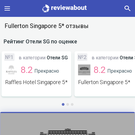
Main
Fullerton Singapore 5* отзывы
Categories
Рейтинг
Отели SG
по оценке
Profile
№1
№2
в категории
Отели SG
в категории
Отели
8.2
8.2
Прекрасно
Прекрасно
Change language
Raffles Hotel Singapore 5*
Fullerton Singapore 5*
Sign In