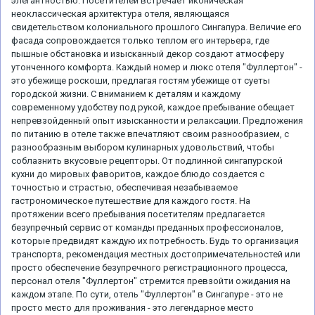
элегантностью. Посетителей встречает иконическая
неоклассическая архитектура отеля, являющаяся
свидетельством колониального прошлого Сингапура. Величие его
фасада сопровождается только теплом его интерьера, где
пышные обстановка и изысканный декор создают атмосферу
утонченного комфорта. Каждый номер и люкс отеля "Фуллертон" -
это убежище роскоши, предлагая гостям убежище от суеты
городской жизни. С вниманием к деталям и каждому
современному удобству под рукой, каждое пребывание обещает
непревзойденный опыт изысканности и релаксации. Предложения
по питанию в отеле также впечатляют своим разнообразием, с
разнообразным выбором кулинарных удовольствий, чтобы
соблазнить вкусовые рецепторы. От подлинной сингапурской
кухни до мировых фаворитов, каждое блюдо создается с
точностью и страстью, обеспечивая незабываемое
гастрономическое путешествие для каждого гостя. На
протяжении всего пребывания посетителям предлагается
безупречный сервис от команды преданных профессионалов,
которые предвидят каждую их потребность. Будь то организация
транспорта, рекомендация местных достопримечательностей или
просто обеспечение безупречного регистрационного процесса,
персонал отеля "Фуллертон" стремится превзойти ожидания на
каждом этапе. По сути, отель "Фуллертон" в Сингапуре - это не
просто место для проживания - это легендарное место