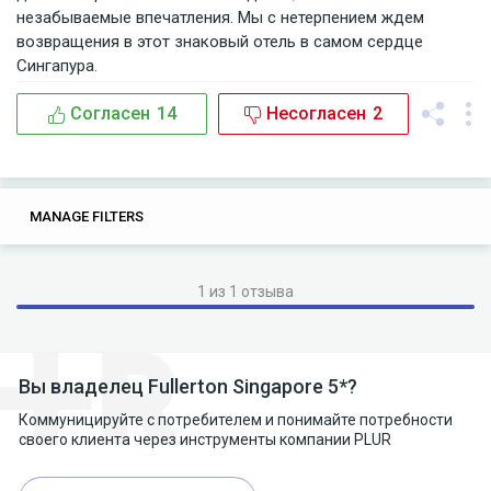
незабываемые впечатления. Мы с нетерпением ждем
возвращения в этот знаковый отель в самом сердце
Сингапура.
Согласен
14
Несогласен
2
14
0
MANAGE FILTERS
TAGS
SEARCH
the
the hotels
the fullerton
the fullerton hotel
1 из 1 отзыва
the fullerton hotel singapore
our
our stay
fullerton
fullerton hotel
fullerton hotel singapore
Вы владелец Fullerton Singapore 5*?
Коммуницируйте с потребителем и понимайте потребности
hotel
hotel singapore
views
views of
своего клиента через инструменты компании PLUR