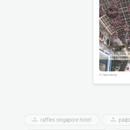
расслаб
ожидани
опыт, к
заброни
Сингапу
крышу я
можете 
через по
от сезо
информа
4 года назад
raffles singapore hotel
рафф