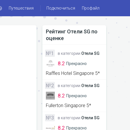
Путешествия
Подключиться
Профайл
Рейтинг
Отели SG
по
оценке
№1
в категории
Отели SG
8.2
Прекрасно
Raffles Hotel Singapore 5*
№2
в категории
Отели SG
8.2
Прекрасно
Fullerton Singapore 5*
№3
в категории
Отели SG
8.2
Прекрасно