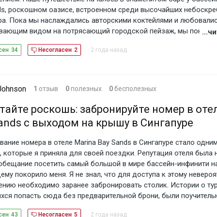
ds, роскошном оазисе, встроенном среди высочайших небоскр
ра. Пока мы наслаждались авторскими коктейлями и любовали
вающим видом на потрясающий городской пейзаж, мы поняли, 
...
овенный вечер. Продвигаясь дальше, мы обнаружили кулинарн
2 года назад
сен
34
Несогласен
2
ствия в ресторанах Marina Bay Sands. С впечатляющим меню, 
ие мировых кухонь и инновационных вкусов, мы оказались в по
ра. От заманчивых закусок до изысканных основных блюд, ка
оизведением искусства, тщательно приготовленным из свежих 
Johnson
1
отзыв
0
полезных
0
бесполезных
 моментом нашего вечера были, безусловно, захватывающие ф
а в Marina Bay Sands. Когда солнце скрылось за горизонтом, о
айте роскошь: забронируйте номер в оте
ский бесконечный бассейн золотым светом, мы не могли устоят
ands с выходом на крышу в Сингапуре
леть этот момент. С бликованием воды и ослепительным город
ем плане каждый снимок стал произведением искусства, увеко
вание номера в отеле Marina Bay Sands в Сингапуре стало одни
аемое приключение. В конце концов, наш вечер в Marina Bay Sa
, которые я приняла для своей поездки. Репутация отеля была н
ей вкусов, видов и ощущений. Это был свидетельством непре
обещание посетить самый большой в мире бассейн-инфинити н
 отеля и кулинарного мастерства, оставившего у нас в памяти 
ему покорило меня. Я не знал, что для доступа к этому неверо
 мы будем хранить всю жизнь.
ению необходимо заранее забронировать столик. Истории о тур
хся попасть сюда без предварительной брони, были поучитель
ейн был настолько высок, что даже значительные денежные п
2 года назад
сен
43
Несогласен
5