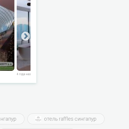
ел мои
иться, это
аемое время в
тупа на
ния. Вы
sands.com или
 они зависят
 точной
ронирования.
4 года назад
4 года назад
4 года назад
ингапур
отель raffles сингапур