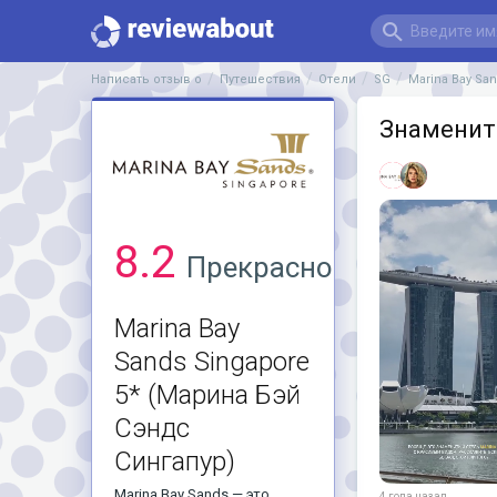
Написать отзыв о
Путешествия
Отели
SG
Marina Bay Sa
Знаменито
8.2
Прекрасно
Marina Bay
Sands Singapore
5*
(Марина Бэй
Сэндс
Сингапур)
Marina Bay Sands — это
4 года назад