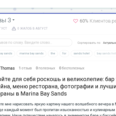
вы 3
60%
Клиентов р
ГУСТ
0 ЖАЛОБ В АВГУСТ
Сортировать по
Актуаль
ay sands
marina bay sands
the
for
sands hotel
bay sands hot
 Thomas
1
отзыв
0
полезных
0
бесполезных
йте для себя роскошь и великолепие: бар 
йна, меню ресторана, фотографии и лучш
раны в Marina Bay Sands
те мне нарисовать яркую картину нашего волшебного вечера в M
где каждый момент был пропитан изысканностью и кулинарным
епием. Наше путешествие началось в знаменитом баре у бассейн