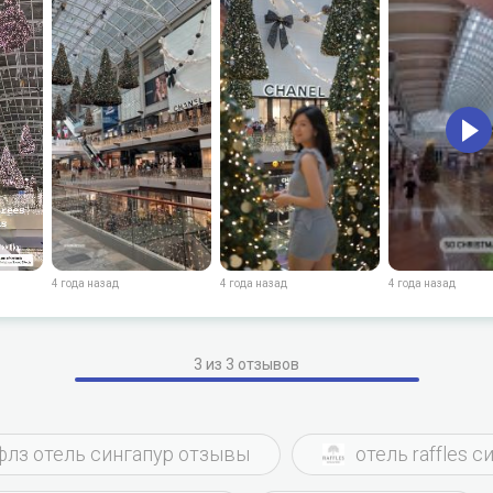
ление и удовольствие. В целом отель Marina Bay Sands превзош
я во всех отношениях. Это не просто место, где можно останов
оторый можно лелеять всю жизнь. Я настоятельно рекомендую
ровать номер в этом культовом отеле, чтобы провести незабыв
ре. Для бронирования номеров в отеле Marina Bay Sands или дос
 рекомендую обращаться непосредственно в службу бронирова
связаться с ними по электронной почте reservations@marinabay
ртал бронирования на их сайте. Что касается цен на номера, то
на и наличия свободных мест, поэтому для получения наиболее
ции лучше всего проверить их сайт или связаться с отделом б
4 года назад
4 года назад
4 года назад
3 из 3 отзывов
лз отель сингапур отзывы
отель raffles с