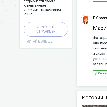
могли г
потребности своего
оказало
клиента через
инструменты компании
пребыва
PLUR
по кори
F. Spon
Сингапу
отеле д
Мари
УПРАВЛЯТЬ
трепет.
СТРАНИЦЕЙ
изыскан
Фотогра
ЧИТАЙ БОЛЬШЕ
каждый 
оно пра
безупре
счастли
впечатл
и акурат
любым в
успокои
комфорт
стояли 
Marina 
много л
инфинит
Согла
Как по 
удовлет
проблем
мировог
на крыш
развлеч
просто 
номера,
вопросо
Истории 1
захваты
шоппинг
Каждая 
для все