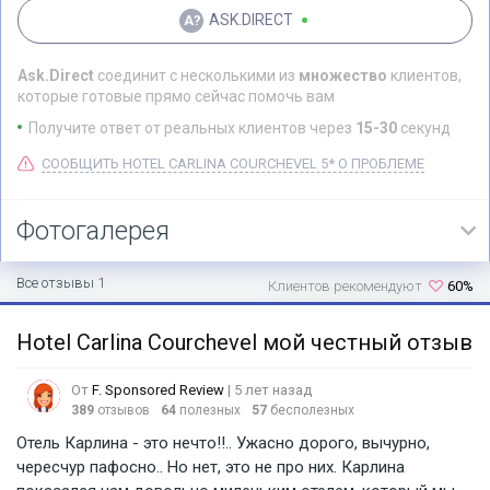
ASK.DIRECT
Ask.Direct
соединит с несколькими из
множество
клиентов,
которые готовые прямо сейчас помочь вам
Получите ответ от реальных клиентов через
15-30
секунд
СООБЩИТЬ HOTEL CARLINA COURCHEVEL 5* О ПРОБЛЕМЕ
Фотогалерея
Все отзывы 1
Клиентов рекомендуют
60%
Hotel Carlina Courchevel мой честный отзыв
От
F. Sponsored Review
| 5 лет назад
389
отзывов
64
полезных
57
бесполезных
Отель Карлина - это нечто!!.. Ужасно дорого, вычурно,
чересчур пафосно.. Но нет, это не про них. Карлина