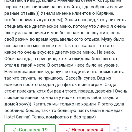
показался нам довольно миленьким отелем, который мы
заранее прошпионили на всех сайтах, где собраны самые
разные отзывы)) Узнали мнение клиентов о Карлине,
чтобы понимать куда едем)) Знали наперед, что у них есть
специальное диетическое меню, потому что лично я очень
слежу за калориями и мне было важно не спустить весь
свой режим во время куршавельского отдыха. Мужу было
все равно, но мне вовсе нет. Так вот сказать, что это
какое-то очень вкусное диетическое меню.. Не знаю.
Обычная еда, в принципе, хотя я ожидала большего от
отеля в такой месте. В остальном - все было на уровне.
Нам подсказывали куда лучше сходить и что посмотреть,
так что скучать не пришлось. Бассейн супер. Вид из
номеров прсото создан для фоток в инстаграм. Сюда
стоит приехать хотя бы ради этого, правда, девочки! Очень
шикарная ванная комната у них - я теперь себе такую и
домой хочу)) Кататься мы только не ходили. Я этого дела
особенно боюсь, так что большую часть были в номерах
Hotel Carlina) Тепло, комфортно и без травм)
Согласен
19
Несогласен
4