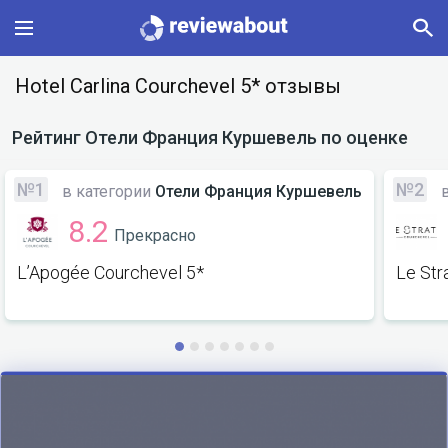
Main
Hotel Carlina Courchevel 5* отзывы
Categories
Рейтинг
Отели Франция Куршевель
по оценке
Profile
№1
№2
в категории
Отели Франция Куршевель
в
8.2
Прекрасно
Change language
L’Apogée Courchevel 5*
Le Str
Sign In