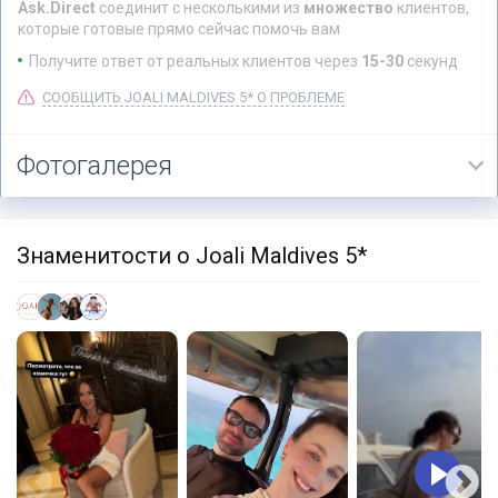
Ask.Direct
соединит с несколькими из
множество
клиентов,
которые готовые прямо сейчас помочь вам
Получите ответ от реальных клиентов через
15-30
секунд
СООБЩИТЬ JOALI MALDIVES 5* О ПРОБЛЕМЕ
Фотогалерея
Знаменитости о Joali Maldives 5*