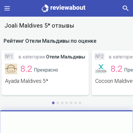
Main
Joali Maldives 5* отзывы
Categories
Рейтинг
Отели Мальдивы
по оценке
Profile
№1
№2
в категории
Отели Мальдивы
в категор
8.2
8.2
Прекрасно
Пре
Change language
Ayada Maldives 5*
Cocoon Maldive
Sign In