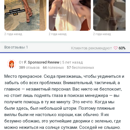
2 года назад
2 года назад
2 года назад
Все отзывы 1
Клиентов рекомендуют
60%
От
F. Sponsored Review
| 5 лет назад
389
отзывов
64
полезных
57
бесполезных
Место прекрасное. Сюда приезжаешь, чтобы уединиться и
забыть обо всех проблемах. Внимательный, тактичный, а
главное — незаметный персонал. Вас никто не беспокоит,
но стоит лишь поднять глаза в поисках менеджера — вы
получите помощь в ту же минуту. Это нечто. Когда мы
были здесь, был небольшой шторм. Поэтому пляжные
виллы были не настолько хороши, как обычно. Я их
безумно обожаю, это уютнейшие дворики с зеленью, где
можно нежиться на солнце сутками. Соседей не слышно.