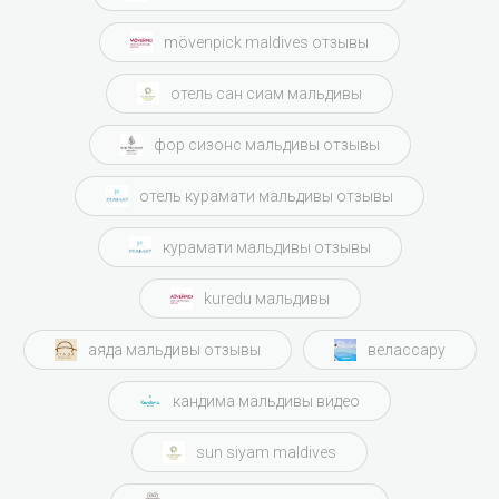
mövenpick maldives отзывы
отель сан сиам мальдивы
фор сизонс мальдивы отзывы
отель курамати мальдивы отзывы
курамати мальдивы отзывы
kuredu мальдивы
аяда мальдивы отзывы
велассару
кандима мальдивы видео
sun siyam maldives