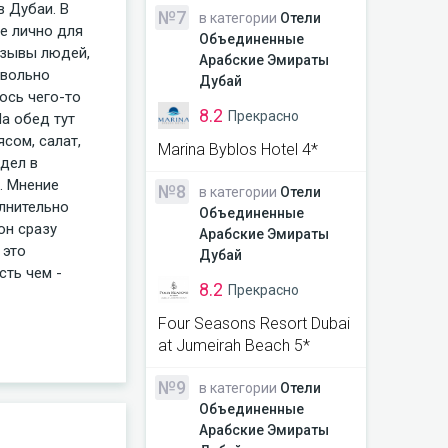
в Дубаи. В
№7
в категории
Отели
е лично для
Объединенные
тзывы людей,
Арабские Эмираты
овольно
Дубай
лось чего-то
8.2
Прекрасно
а обед тут
сом, салат,
Marina Byblos Hotel 4*
идел в
. Мнение
№8
в категории
Отели
лнительно
Объединенные
он сразу
Арабские Эмираты
 это
Дубай
сть чем -
8.2
Прекрасно
Four Seasons Resort Dubai
at Jumeirah Beach 5*
№9
в категории
Отели
Объединенные
Арабские Эмираты