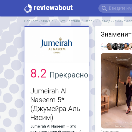
Написать отзыв о
Путешествия
Отели
Объединенные Ара
Знаменито
8.2
Прекрасно
Jumeirah Al
Naseem 5*
(Джумейра Аль
Насим)
Jumeirah Al Naseem — это
пятизвездочный курортный
2 года назад