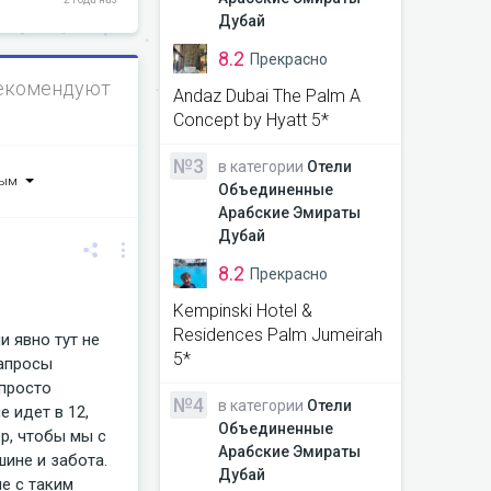
Дубай
8.2
Прекрасно
екомендуют
Andaz Dubai The Palm A
Concept by Hyatt 5*
№3
в категории
Отели
ным
Объединенные
Арабские Эмираты
Дубай
8.2
Прекрасно
Kempinski Hotel &
Residences Palm Jumeirah
и явно тут не
5*
запросы
 просто
№4
в категории
Отели
е идет в 12,
Объединенные
р, чтобы мы с
Арабские Эмираты
шине и забота.
Дубай
не с таким