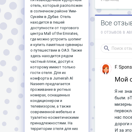
отель, который расположен
в солнечном районе Умм-
Сукейм в Дубае. Отель
Все отзы
находится в пешей
доступности от торгового
0 ОТЗЫВОВ В АВ
центра Mall of the Emirates,
где можно устроить шопинг
и купить памятные сувениры
о путешествии в ОАЭ. Также
здесь находится рядом
частный пляж, доступ к
F. Spon
которому имеют только
гости отеля. Для их
Мой 
комфорта в Jumeirah Al
Naseem предлагается
проживание в уютных
Я не зн
номерах, оснащенных
были. э
кондиционером и
мизерны
телевизором, а также
первокла
современной мебелью и
нас пос
туалетно-косметическими
принадлежностями. На
дороги 
территории отеля для них
И за это