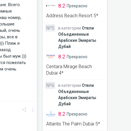
шне. Всего
8.2
Прекрасно
ромные
Address Beach Resort 5*
наш номер,
большие
№5
в категории
Отели
ный, очень
Объединенные
ры, все в
Арабские Эмираты
))) Пляж я
Дубай
заход.
8.2
 был муж )))
Прекрасно
тся пожелать
Centara Mirage Beach
им очень
Dubai 4*
№6
в категории
Отели
Объединенные
Арабские Эмираты
Дубай
8.2
Прекрасно
Atlantis The Palm Dubai 5*