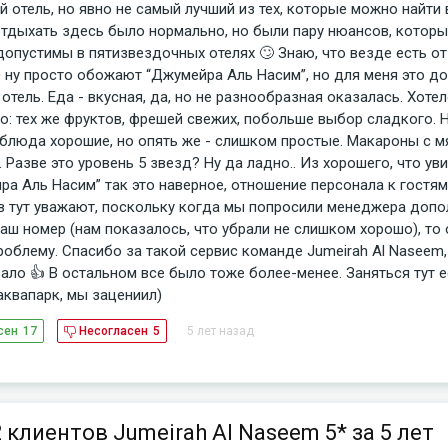
й отель, но явно не самый лучший из тех, которые можно найти 
отдыхать здесь было нормально, но были пару нюансов, которы
допустимы в пятизвездочных отелях 🙄 Знаю, что везде есть о
 ну просто обожают “Джумейра Аль Насим”, но для меня это д
отель. Еда - вкусная, да, но не разнообразная оказалась. Хоте
о: тех же фруктов, фрешей свежих, побольше выбор сладкого. Н
 блюда хорошие, но опять же - слишком простые. Макароны с мя
. Разве это уровень 5 звезд? Ну да ладно.. Из хорошего, что ув
ра Аль Насим” так это наверное, отношение персонала к гостям
в тут уважают, поскольку когда мы попросили менеджера допо
наш номер (нам показалось, что убрали не слишком хорошо), то 
роблему. Спасибо за такой сервис команде Jumeirah Al Naseem,
ало 👍 В остальном все было тоже более-менее. Заняться тут е
аквапарк, мы зацениил)
5 лет назад
сен
17
Несогласен
5
 клиентов Jumeirah Al Naseem 5* за 5 лет