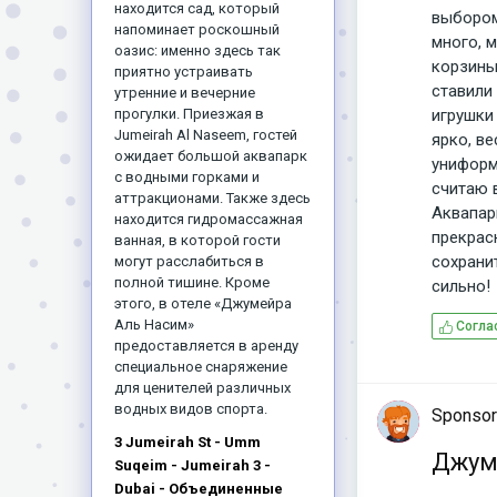
находится сад, который
выбором
напоминает роскошный
много, 
оазис: именно здесь так
корзины
приятно устраивать
ставили
утренние и вечерние
игрушки
прогулки. Приезжая в
Jumeirah Al Naseem, гостей
ярко, в
ожидает большой аквапарк
униформе
с водными горками и
считаю 
аттракционами. Также здесь
Аквапар
находится гидромассажная
прекрас
ванная, в которой гости
сохрани
могут расслабиться в
полной тишине. Кроме
сильно!
этого, в отеле «Джумейра
Аль Насим»
Согла
предоставляется в аренду
специальное снаряжение
для ценителей различных
водных видов спорта.
Sponsor
3 Jumeirah St - Umm
Джум
Suqeim - Jumeirah 3 -
Dubai - Объединенные