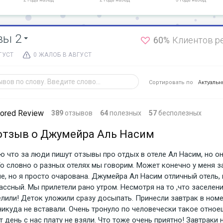
вы 2
60%
Клиентов р
ГУСТ
0 ЖАЛОБ В АВГУСТ
Сортировать по
Актуаль
sored Review
389
отзывов
64
полезных
57
бесполезных
отзыв о Джумейра Аль Насим
аю что за люди пишут отзывы про отдых в отеле Ал Насим, но он
То словно о разных отелях мы говорим. Может конечно у меня 
е, но я просто очарована. Джумейра Ал Насим отличный отель,
ссный. Мы прилетели рано утром. Несмотря на то ,что заселени
елили! Деток уложили сразу досыпать. Принесли завтрак в номе
никуда не вставали. Очень тронуло по человечески такое отное
т день с нас плату не взяли. Что тоже очень приятно! Завтраки 