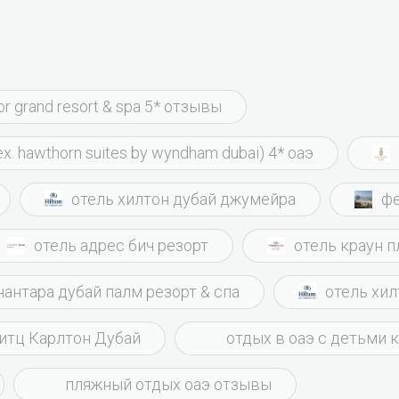
or grand resort & spa 5* отзывы
ex. hawthorn suites by wyndham dubai) 4* оаэ
отель хилтон дубай джумейра
фе
отель адрес бич резорт
отель краун п
нантара дубай палм резорт & спа
отель хил
итц Карлтон Дубай
отдых в оаэ с детьми 
пляжный отдых оаэ отзывы