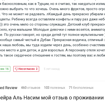
 баснословным, как в Турции, но я считаю, так наедаться изли
можно выбрать то что хочешь. Очень много фруктов, просто ог
. Что не может не радовать. лКаждый день прекрасно убирали 
 цветы. Ребенку всегда оставляли конфеты и пару раз даже не
 )) это очень мило со стороны служащих. Детский клуб прекрас
есело, куча малышни. Молодые девочки с ними возятся, анимато
. По русски говорят, но среди детей тут полное мультиязычие 
вообще самый чистый в Дубаи. Прекрасная водичка, отличный 
к наша любовь, мы туда ходили через день, особенно счастливы
ное место и для деток, и для взрослых. А персоналу отеля хоче
ть такое сердечное отношение к гостям, мы поэтому вас и люб
5 лет назад
сен
16
Несогласен
2
ed Review
460
отзывов
103
полезных
71
бесполезных
ейра Аль Насим мой отзыв о проживании