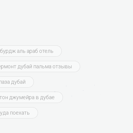
бурдж аль араб отель
рмонт дубай пальма отзывы
лаза дубай
тон джумейра в дубае
куда поехать