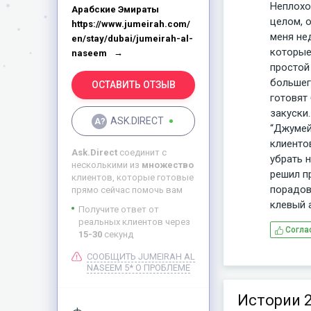
Неплохо
Арабские Эмираты
целом, 
https://www.jumeirah.com/
меня не
en/stay/dubai/jumeirah-al-
которые
naseem
простой 
большег
ОСТАВИТЬ ОТЗЫВ
готовят
закуски.
ASK.DIRECT
“Джумей
клиенто
Ask.Direct
соединит с
убрать 
несколькими из
множество
решил п
клиентов, которые готовые
порадов
прямо сейчас помочь вам
клевый 
Получите ответ от
реальных клиентов через
Согла
15-30
секунд
СООБЩИТЬ JUMEIRAH AL
NASEEM 5* О ПРОБЛЕМЕ
Истории 2