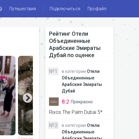
Путешествия
Подключиться
Профайл
Рейтинг
Отели
Объединенные
Арабские Эмираты
Дубай
по оценке
№1
в категории
Отели
Объединенные
Арабские Эмираты
Дубай
8.2
Прекрасно
Rixos The Palm Dubai 5*
№2
в категории
Отели
Объединенные
Арабские Эмираты
2 года назад
2 года назад
2 года назад