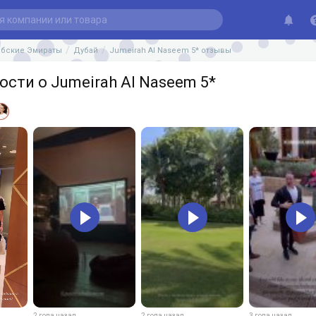
бские Эмираты
Дубай
Jumeirah Al Naseem 5* отзывы
сти о Jumeirah Al Naseem 5*
2 года назад
2 года назад
3 года назад