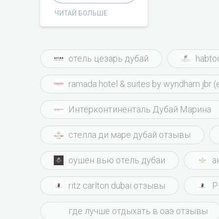
ЧИТАЙ БОЛЬШЕ
отель цезарь дубай
habto
ramada hotel & suites by wyndham jbr (
Интерконтиненталь Дубай Марина
стелла ди маре дубай отзывы
оушен вью отель дубаи
а
ritz carlton dubai отзывы
Р
где лучше отдыхать в оаэ отзывы