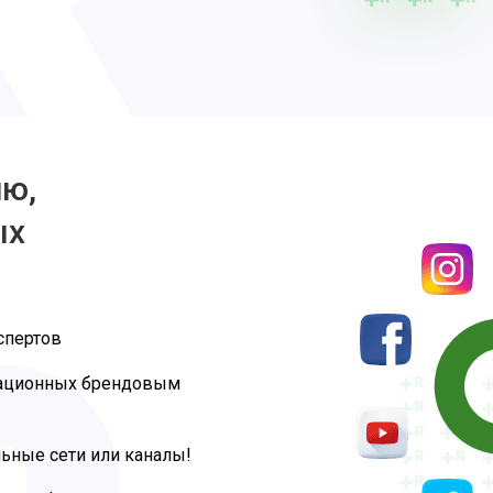
ию,
ых
спертов
тационных брендовым
ьные сети или каналы!