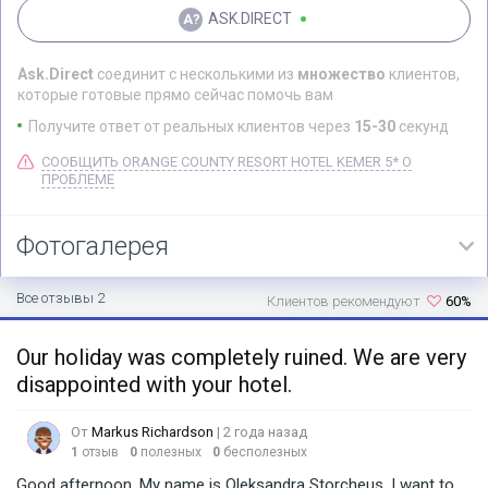
ASK.DIRECT
Ask.Direct
соединит с несколькими из
множество
клиентов,
которые готовые прямо сейчас помочь вам
Получите ответ от реальных клиентов через
15-30
секунд
СООБЩИТЬ ORANGE COUNTY RESORT HOTEL KEMER 5* О
ПРОБЛЕМЕ
Фотогалерея
Все отзывы 2
Клиентов рекомендуют
60%
Our holiday was completely ruined. We are very
disappointed with your hotel.
От
Markus Richardson
| 2 года назад
1
отзыв
0
полезных
0
бесполезных
Good afternoon. My name is Oleksandra Storcheus. I want to