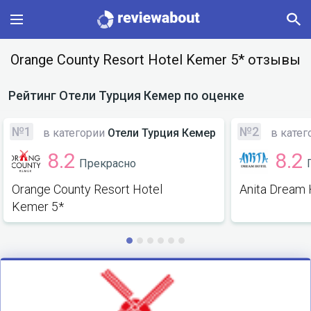
Main
Orange County Resort Hotel Kemer 5* отзывы
Categories
Рейтинг
Отели Турция Кемер
по оценке
Profile
№1
№2
в категории
Отели Турция Кемер
в катег
8.2
8.2
Прекрасно
Change language
Orange County Resort Hotel
Anita Dream 
Sign In
Kemer 5*