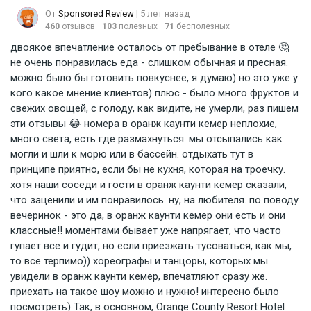
От
Sponsored Review
| 5 лет назад
460
отзывов
103
полезных
71
бесполезных
двоякое впечатление осталось от пребывание в отеле 🤔
не очень понравилась еда - слишком обычная и пресная.
можно было бы готовить повкуснее, я думаю) но это уже у
кого какое мнение клиентов) плюс - было много фруктов и
свежих овощей, с голоду, как видите, не умерли, раз пишем
эти отзывы 😂 номера в оранж каунти кемер неплохие,
много света, есть где размахнуться. мы отсыпались как
могли и шли к морю или в бассейн. отдыхать тут в
принципе приятно, если бы не кухня, которая на троечку.
хотя наши соседи и гости в оранж каунти кемер сказали,
что заценили и им понравилось. ну, на любителя. по поводу
вечеринок - это да, в оранж каунти кемер они есть и они
классные!! моментами бывает уже напрягает, что часто
гупает все и гудит, но если приезжать тусоваться, как мы,
то все терпимо)) хореографы и танцоры, которых мы
увидели в оранж каунти кемер, впечатляют сразу же.
приехать на такое шоу можно и нужно! интересно было
посмотреть) Так, в основном, Orange County Resort Hotel