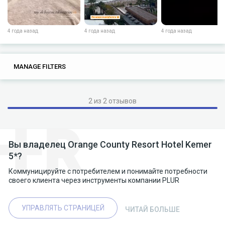
4 года назад
4 года назад
4 года назад
20
0
MANAGE FILTERS
TAGS
SEARCH
the hotel
the
his
this
your hotel
2 из 2 отзывов
the beach
the security
the beach on the
react
his situation
his on
his phone
filmed
Вы владелец Orange County Resort Hotel Kemer
5*?
filmed all
filmed all this
filmed all this on
did
Коммуницируйте с потребителем и понимайте потребности
своего клиента через инструменты компании PLUR
did not
react in
all this
УПРАВЛЯТЬ СТРАНИЦЕЙ
ЧИТАЙ БОЛЬШЕ