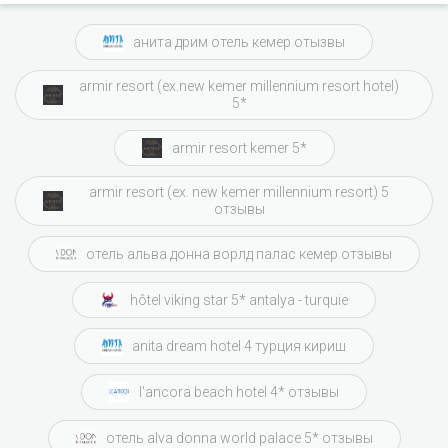
анита дрим отель кемер отызвы
armir resort (ex.new kemer millennium resort hotel)
5*
armir resort kemer 5*
armir resort (ex. new kemer millennium resort) 5
отзывы
отель альва донна ворлд палас кемер отзывы
hôtel viking star 5* antalya - turquie
anita dream hotel 4 турция кириш
l'ancora beach hotel 4* отзывы
отель alva donna world palace 5* отзывы