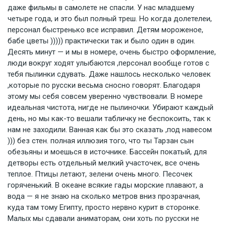
даже фильмы в самолете не спасли. У нас младшему
четыре года, и это был полный треш. Но когда долетелеи,
персонал быстренько все исправил. Детям мороженое,
бабе цветы ))))) практически так и было один в один.
Десять минут — и мы в номере, очень быстро оформление,
люди вокруг ходят улыбаются ,персонал вообще готов с
тебя пылинки сдувать. Даже нашлось несколько человек
,которые по русски весьма сносно говорят. Благодаря
этому мы себя совсем уверенно чувствовали. В номере
идеальная чистота, нигде не пылиночки. Убирают каждый
день, но мы как-то вешали табличку не беспокоить, так к
нам не заходили. Ванная как бы это сказать ,под навесом
))) без стен. полная иллюзия того, что ты Тарзан сын
обезьяны и моешься в источнике. Бассейн покатый, для
детворы есть отдельный мелкий участочек, все очень
теплое. Птицы летают, зелени очень много. Песочек
горяченький. В океане всякие гады морские плавают, а
вода — я не знаю на сколько метров вниз прозрачная,
куда там тому Египту, просто нервно курит в сторонке.
Малых мы сдавали аниматорам, они хоть по русски не