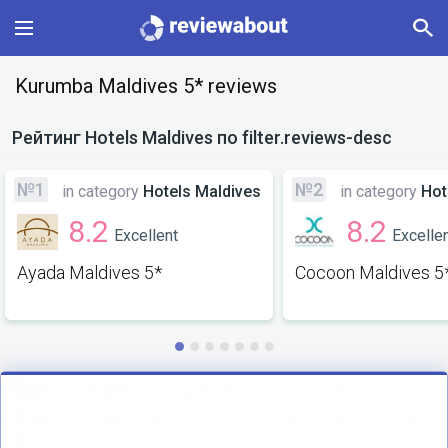
Main
Kurumba Maldives 5* reviews
Categories
Рейтинг
Hotels Maldives
по filter.reviews-desc
Profile
№1
№2
in category
Hotels Maldives
in category
Hot
8.2
8.2
Excellent
Excelle
Change language
Ayada Maldives 5*
Cocoon Maldives 5
Sign In