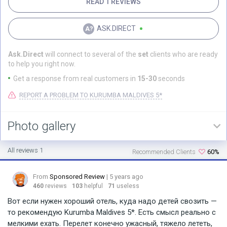
READ 1 REVIEWS
ASK.DIRECT
Ask.Direct
will connect to several of the
set
clients who are ready
to help you right now.
Get a response from real customers in
15-30
seconds
REPORT A PROBLEM TO KURUMBA MALDIVES 5*
Photo gallery
All reviews 1
Recommended Clients
60%
From
Sponsored Review
| 5 years ago
460
reviews
103
helpful
71
useless
Вот если нужен хороший отель, куда надо детей свозить —
то рекомендую Kurumba Maldives 5*. Есть смысл реально с
мелкими ехать. Перелет конечно ужасный, тяжело лететь,