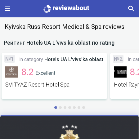
Main
Kyivska Russ Resort Medical & Spa reviews
Categories
Рейтинг
Hotels UA L'vivs'ka oblast
по rating
Profile
№1
№2
in category
Hotels UA L'vivs'ka oblast
in ca
8.2
8.
Excellent
Change language
SVITYAZ Resort Hotel Spa
Hotel Ra
Sign In