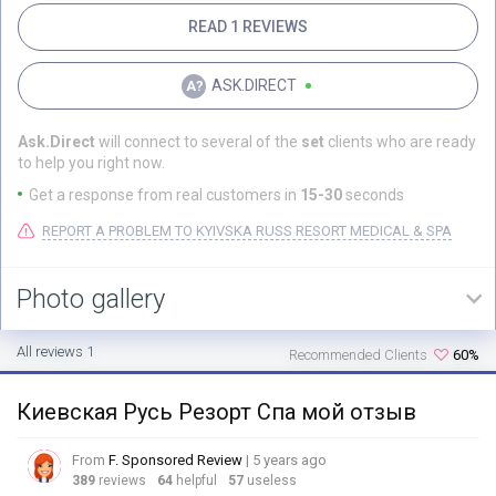
READ 1 REVIEWS
ASK.DIRECT
Ask.Direct
will connect to several of the
set
clients who are ready
to help you right now.
Get a response from real customers in
15-30
seconds
REPORT A PROBLEM TO KYIVSKA RUSS RESORT MEDICAL & SPA
Photo gallery
All reviews 1
Recommended Clients
60%
Киевская Русь Резорт Спа мой отзыв
From
F. Sponsored Review
| 5 years ago
389
reviews
64
helpful
57
useless