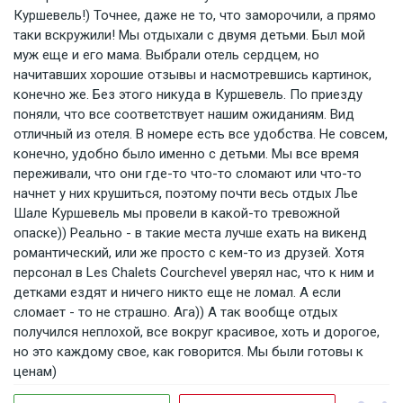
Куршевель!) Точнее, даже не то, что заморочили, а прямо
таки вскружили! Мы отдыхали с двумя детьми. Был мой
муж еще и его мама. Выбрали отель сердцем, но
начитавших хорошие отзывы и насмотревшись картинок,
конечно же. Без этого никуда в Куршевель. По приезду
поняли, что все соответствует нашим ожиданиям. Вид
отличный из отеля. В номере есть все удобства. Не совсем,
конечно, удобно было именно с детьми. Мы все время
переживали, что они где-то что-то сломают или что-то
начнет у них крушиться, поэтому почти весь отдых Лье
Шале Куршевель мы провели в какой-то тревожной
опаске)) Реально - в такие места лучше ехать на викенд
романтический, или же просто с кем-то из друзей. Хотя
персонал в Les Chalets Courchevel уверял нас, что к ним и
детками ездят и ничего никто еще не ломал. А если
сломает - то не страшно. Ага)) А так вообще отдых
получился неплохой, все вокруг красивое, хоть и дорогое,
но это каждому свое, как говорится. Мы были готовы к
ценам)