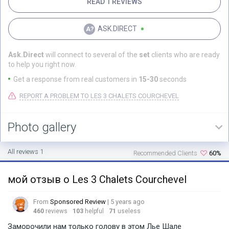
READ 1 REVIEWS
ASK.DIRECT
Ask.Direct
will connect to several of the
set
clients who are ready
to help you right now.
Get a response from real customers in
15-30
seconds
REPORT A PROBLEM TO LES 3 CHALETS COURCHEVEL
Photo gallery
All reviews 1
Recommended Clients
60%
мой отзыв о Les 3 Chalets Courchevel
From
Sponsored Review
| 5 years ago
460
reviews
103
helpful
71
useless
Заморочили нам только голову в этом Лье Шале