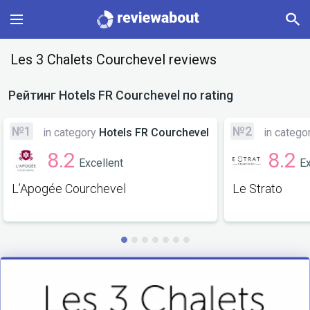
Main
Les 3 Chalets Courchevel reviews
Categories
Рейтинг
Hotels FR Courchevel
по rating
Profile
№1
№2
in category
Hotels FR Courchevel
in catego
8.2
8.2
Excellent
Ex
Change language
L’Apogée Courchevel
Le Strato
Sign In