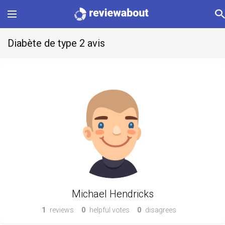
Main
Diabète de type 2 avis
Categories
Profile
Change language
Sign In
Michael Hendricks
1
reviews
0
helpful votes
0
disagrees