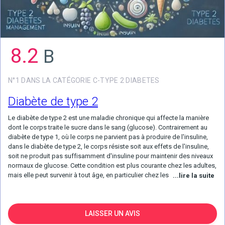
8.2
B
N°1 DANS LA CATÉGORIE C-TYPE 2 DIABETES
Diabète de type 2
Le diabète de type 2 est une maladie chronique qui affecte la manière
dont le corps traite le sucre dans le sang (glucose). Contrairement au
diabète de type 1, où le corps ne parvient pas à produire de l'insuline,
dans le diabète de type 2, le corps résiste soit aux effets de l'insuline,
soit ne produit pas suffisamment d'insuline pour maintenir des niveaux
normaux de glucose. Cette condition est plus courante chez les adultes,
mais elle peut survenir à tout âge, en particulier chez les personnes
...lire la suite
présentant des facteurs de risque tels que l'obésité, un mode de vie
sédentaire et des antécédents familiaux de diabète. Un des aspects
clés de la gestion du diabète de type 2 est la compréhension de ses
symptômes. Un diagnostic précoce est crucial pour une gestion
LAISSER UN AVIS
efficace et pour prévenir les complications. Les symptômes courants