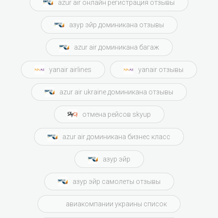
azur air онлайн регистрация отзывы
азур эйр доминикана отзывы
azur air доминикана багаж
yanair airlines
yanair отзывы
azur air ukraine доминикана отзывы
отмена рейсов skyup
azur air доминикана бизнес класс
азур эйр
азур эйр самолеты отзывы
авиакомпании украины список