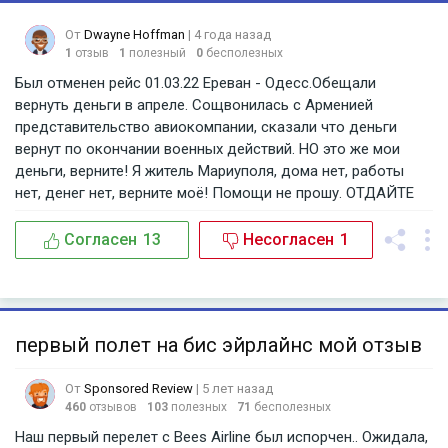
От
Dwayne Hoffman
| 4 года назад
1
отзыв
1
полезный
0
бесполезных
Был отменен рейс 01.03.22 Ереван - Одесс.Обещали
вернуть деньги в апреле. Сощвонилась с Арменией
представительство авиокомпании, сказали что деньги
вернут по окончании военных действий. НО это же мои
деньги, верните! Я житель Мариуполя, дома нет, работы
нет, денег нет, верните моё! Помощи не прошу. ОТДАЙТЕ
ТО,что вы у меня взяли, но услугу не предоставили. ПОЗОР
КОМПАНИИ.
Согласен
13
Несогласен
1
первый полет на бис эйрлайнс мой отзыв
От
Sponsored Review
| 5 лет назад
460
отзывов
103
полезных
71
бесполезных
Наш первый перелет с Bees Airline был испорчен.. Ожидала,