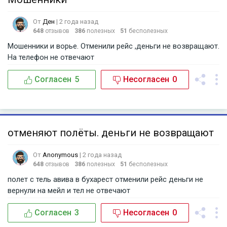
От
Ден
| 2 года назад
648
отзывов
386
полезных
51
бесполезных
Мошенники и ворье. Отменили рейс ,деньги не возвращают.
На телефон не отвечают
Согласен
5
Несогласен
0
отменяют полёты. деньги не возвращают
От
Anonymous
| 2 года назад
648
отзывов
386
полезных
51
бесполезных
полет с тель авива в бухарест отменили рейс деньги не
вернули на мейл и тел не отвечают
Согласен
3
Несогласен
0