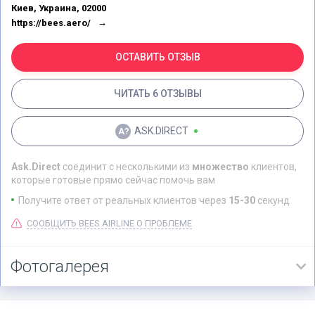
компания Bees Airline предоставляет пассажирам на выбор три
Киев, Украина, 02000
тарифа: Light, Smart и Flex. В первом тарифе запрещена функция
https://bees.aero/
смены даты вылета и возврата билета. Во втором — уже можно
сменить дату, заплатив 50 евро. Также этот тариф включает
провоз багажа, максимальный вес которого может составить 23
ОСТАВИТЬ ОТЗЫВ
кг. Третий тариф — Flex — предусматривает большее количество
преимуществ: с ним можно сделать возврат билета за 50 евро и
ЧИТАТЬ 6 ОТЗЫВЫ
не нужно платить за смену регистрации. Это второй по счету
лоукостер в Украине, который своим основным аэропортом
выбрал аэропорт «Жуляны», откуда и осуществляются все его
ASK.DIRECT
рейсы в данный момент.
Ask.Direct
соединит с несколькими из
множество
клиентов,
которые готовые прямо сейчас помочь вам
Получите ответ от реальных клиентов через
15-30
секунд
СООБЩИТЬ BEES AIRLINE О ПРОБЛЕМЕ
Фотогалерея