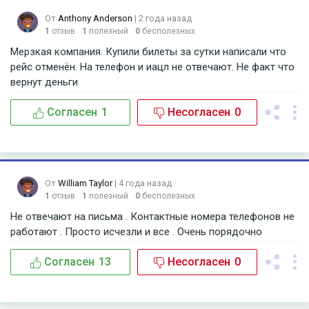
От
Anthony Anderson
| 2 года назад
1
отзыв
1
полезный
0
бесполезных
Мерзкая компания. Купили билеты за сутки написали что
рейс отменён. На телефон и иацл не отвечают. Не факт что
вернут деньги
Согласен
1
Несогласен
0
От
William Taylor
| 4 года назад
1
отзыв
1
полезный
0
бесполезных
Не отвечают на письма . Контактные номера телефонов не
работают . Просто исчезли и все . Очень порядочно
Согласен
13
Несогласен
0