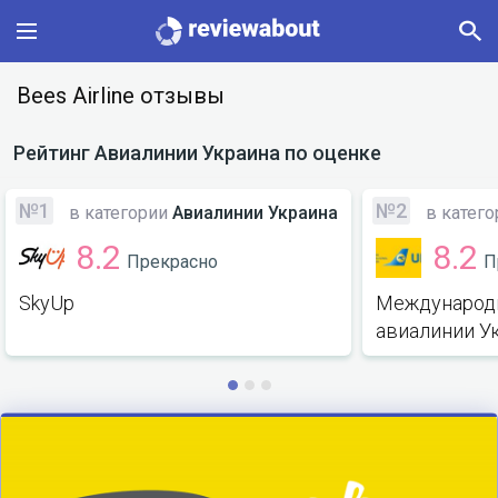
Main
Bees Airline отзывы
Categories
Рейтинг
Авиалинии Украина
по оценке
Profile
№1
№2
в категории
Авиалинии Украина
в катег
8.2
8.2
Прекрасно
П
Change language
SkyUp
Международ
Sign In
авиалинии У