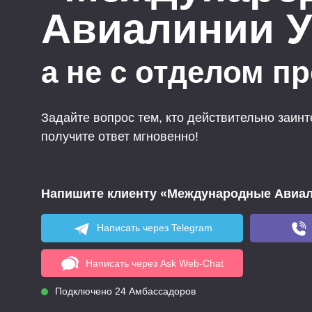
Авиалинии У
а не с отделом п
Задайте вопрос тем, кто действительно заин
получите ответ мгновенно!
Напишите клиенту «Международные Авиал
Написать через Telegram
Написать через Ask Web-Chat
Подключено 24 Амбассадоров