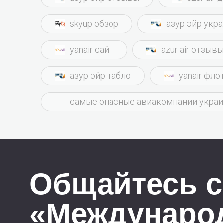
skyup обзор
азур эйр укр
yanair сайт
azur air отзыв
азур эйр табло
yanair фло
самые опасные авиакомпании укра
Общайтесь с
«Междунаро