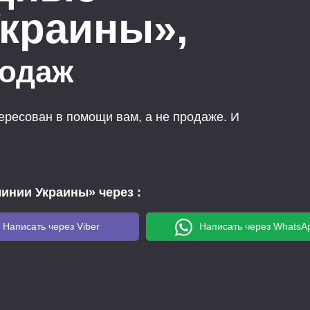
краины»,
родаж
тересован в помощи вам, а не продаже. И
инии Украины» через
:
Написать через Viber
Написать через WhatsA