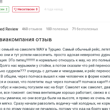
4 года назад
сен
2
Несогласен
0
ed Review
460
отзывов
103
полезных
71
бесполезных
авиакомпания отзыв
с семьей на самолете МАУ в Турцию. Самый обычный рейс, лете
но они и тут успели накосячить. просто адская невероятно дурн
ция. ЭТо пипец!!!!!!!!! я нормально отношусь к мау, но это полны
 Долго нас мурыжили у стойки, а потом сказали что рей перено
ьно сдурели??? очередь с детьми и чемоданами, и рейс перенос
. В общем, через полчаса вышел к нам человечек в форме компа
я и сказал, что полетитм. еще через полчаса!!! полчаса карл!!! 
обус и наконец погузили нас на борт. Самолет как самолет, два
е, все гомонят. система вентиляции хорошо работает, свежо в 
сы умнички, но они всегда были на высоте, я прямо их очень л
и мягко. Сразу начали равзолить водичку-чай холодных, не кор
о я по этому поводу не печалюсь, потому что еда на борту мау