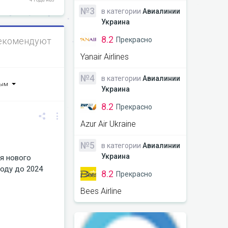
№3
в категории
Авиалинии
Украина
8.2
Прекрасно
екомендуют
Yanair Airlines
№4
в категории
Авиалинии
ным
Украина
8.2
Прекрасно
Azur Air Ukraine
№5
в категории
Авиалинии
Украина
я нового
коду до 2024
8.2
Прекрасно
Bees Airline