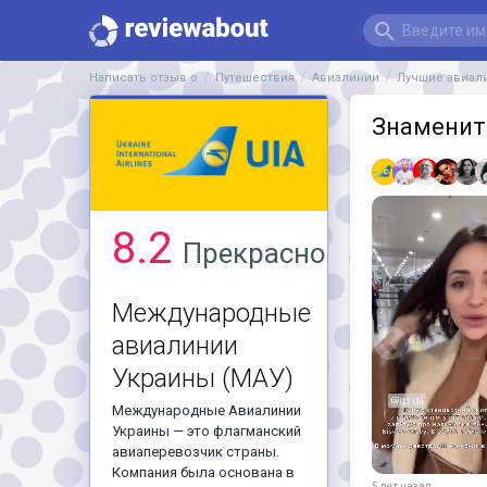
Написать отзыв о
Путешествия
Авиалинии
Лучшие авиал
Знаменит
8.2
Прекрасно
Международные
авиалинии
Украины
(МАУ)
Международные Авиалинии
Украины — это флагманский
авиаперевозчик страны.
Компания была основана в
5 лет назад