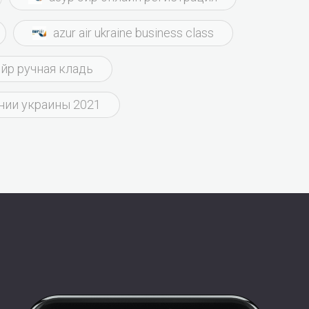
azur air ukraine business class
эйр ручная кладь
нии украины 2021