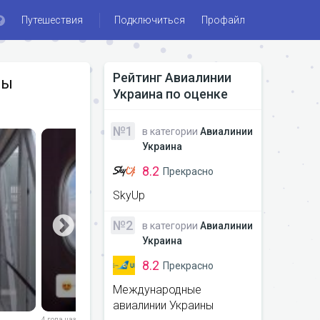
Путешествия
Подключиться
Профайл
Рейтинг
Авиалинии
ны
Украина
по оценке
№1
в категории
Авиалинии
Украина
8.2
Прекрасно
SkyUp
№2
в категории
Авиалинии
Украина
8.2
Прекрасно
Международные
авиалинии Украины
4 года назад
5 лет назад
5 лет назад