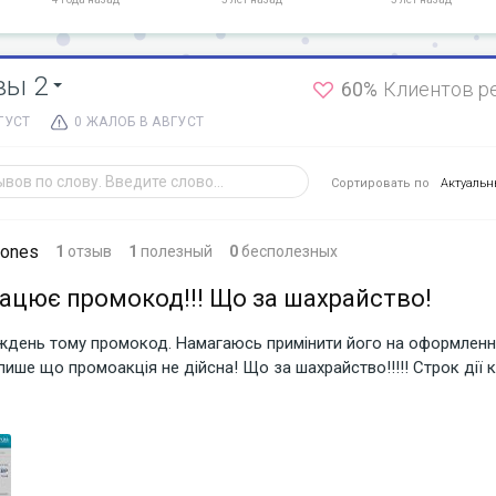
вы 2
60%
Клиентов р
ГУСТ
0 ЖАЛОБ В АВГУСТ
Сортировать по
Актуаль
Jones
1
отзыв
1
полезный
0
бесполезных
ацює промокод!!! Що за шахрайство!
ждень тому промокод. Намагаюсь примінити його на оформленн
 пише що промоакція не дійсна! Що за шахрайство!!!!! Строк дії 