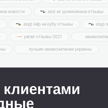
аина новости
azur air доминикана отзывы
ы
азур эйр на кубу отзывы
азур 
т
yanair отзывы 2021
авиакомпа
ины
лучшие авиакомпании украины
 клиентами
дные