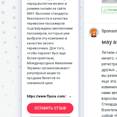
перед вылетом можно в
режиме онлайн на сайте
Согла
МАУ. Высокие стандарты
безопасности и качества
перевозки пассажиров
подтверждены миллионами
Sponsor
пассажиров, которые уже
выбрали эту компанию в
мау 
качестве своего
перевозчика. Для того,
Летали 
чтобы перелет был еще
ничего. 
более приятным,
Международные Авиалинии
регистра
Украины организовывают
друзья.
регулярные акции по
вы реал
продаже билетов по
еще эта
сниженной цене.
извинилс
нами авт
https://www.flyuia.com/
взрослы
Стюарде
ОСТАВИТЬ ОТЗЫВ
Взлетел
собой. Н