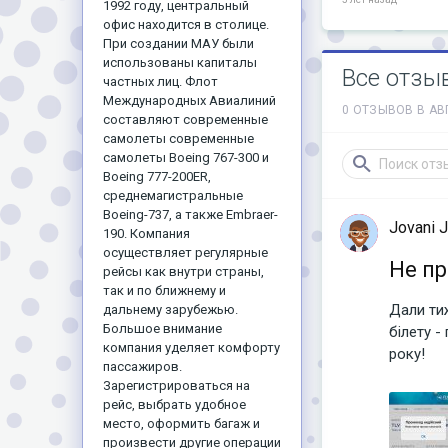
1992 году, центральный
офис находится в столице.
При создании МАУ были
использованы капиталы
Все отзы
частных лиц. Флот
Международных Авиалиний
0 ОТЗЫВОВ В АВ
составляют современные
самолеты современные
самолеты Boeing 767-300 и
Boeing 777-200ER,
среднемагистральные
Boeing-737, а также Embraer-
Jovani 
190. Компания
осуществляет регулярные
Не пр
рейсы как внутри страны,
так и по ближнему и
Дали ти
дальнему зарубежью.
Большое внимание
білету -
компания уделяет комфорту
року!
пассажиров.
Зарегистрироваться на
рейс, выбрать удобное
место, оформить багаж и
произвести другие операции