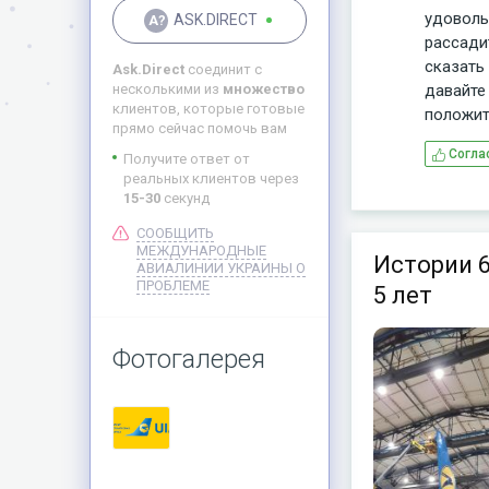
удоволь
ASK.DIRECT
рассадит
сказать 
Ask.Direct
соединит с
давайте
несколькими из
множество
клиентов, которые готовые
положит
прямо сейчас помочь вам
Согла
Получите ответ от
реальных клиентов через
15-30
секунд
СООБЩИТЬ
МЕЖДУНАРОДНЫЕ
Истории 
АВИАЛИНИИ УКРАИНЫ О
ПРОБЛЕМЕ
5 лет
Фотогалерея