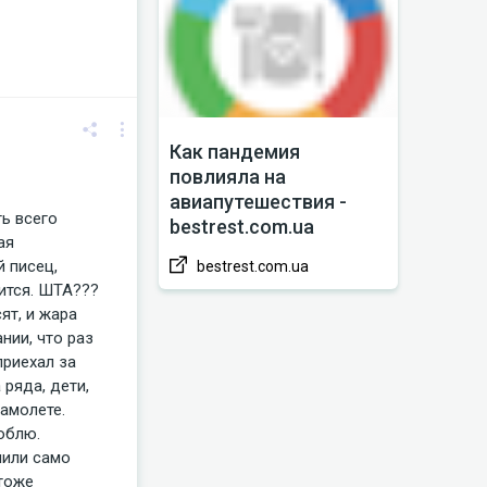
Как пандемия
повлияла на
авиапутешествия -
ть всего
bestrest.com.ua
ая
й писец,
bestrest.com.ua
сится. ШТА???
ят, и жара
нии, что раз
приехал за
 ряда, дети,
самолете.
юблю.
мили само
 тоже