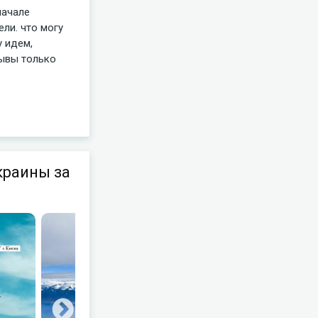
начале
ели. что могу
у идем,
зывы только
краины за