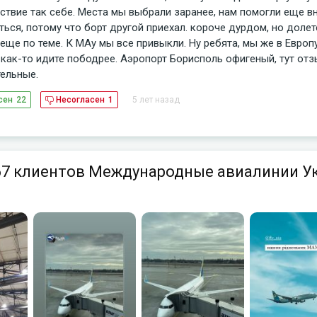
ствие так себе. Места мы выбрали заранее, нам помогли еще в
ься, потому что борт другой приехал. короче дурдом, но долет
еще по теме. К МАу мы все привыкли. Ну ребята, мы же в Европ
 как-то идите пободрее. Аэропорт Борисполь офигеный, тут от
ельные.
5 лет назад
сен
22
Несогласен
1
67 клиентов Международные авиалинии У