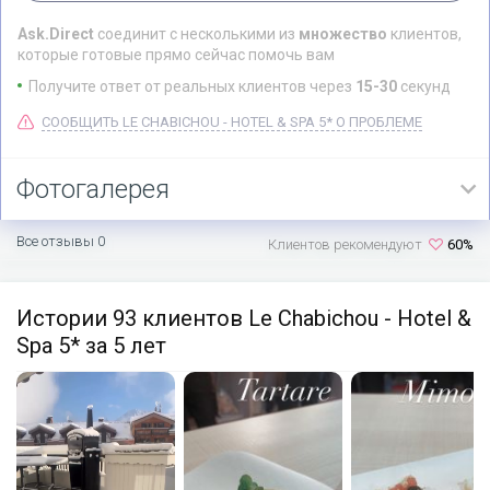
Ask.Direct
соединит с несколькими из
множество
клиентов,
которые готовые прямо сейчас помочь вам
Получите ответ от реальных клиентов через
15-30
секунд
СООБЩИТЬ LE CHABICHOU - HOTEL & SPA 5* О ПРОБЛЕМЕ
Фотогалерея
Все отзывы 0
Клиентов рекомендуют
60%
Истории 93 клиентов Le Chabichou - Hotel &
Spa 5* за 5 лет