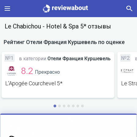
Main
Le Chabichou - Hotel & Spa 5* отзывы
Categories
Рейтинг
Отели Франция Куршевель
по оценке
Profile
№1
№2
в категории
Отели Франция Куршевель
в
8.2
Прекрасно
Change language
L’Apogée Courchevel 5*
Le Str
Sign In