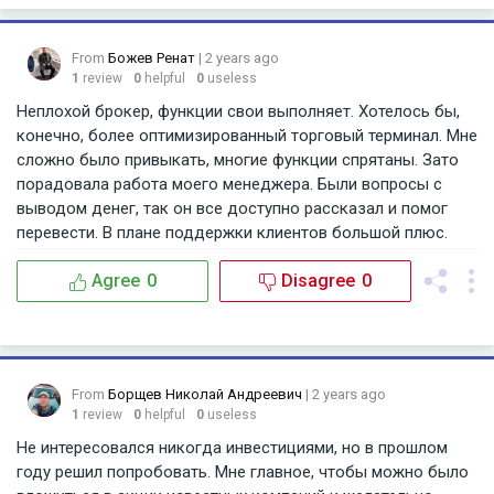
From
Божев Ренат
| 2 years ago
1
review
0
helpful
0
useless
Неплохой брокер, функции свои выполняет. Хотелось бы,
конечно, более оптимизированный торговый терминал. Мне
сложно было привыкать, многие функции спрятаны. Зато
порадовала работа моего менеджера. Были вопросы с
выводом денег, так он все доступно рассказал и помог
перевести. В плане поддержки клиентов большой плюс.
Agree
0
Disagree
0
From
Борщев Николай Андреевич
| 2 years ago
1
review
0
helpful
0
useless
Не интересовался никогда инвестициями, но в прошлом
году решил попробовать. Мне главное, чтобы можно было