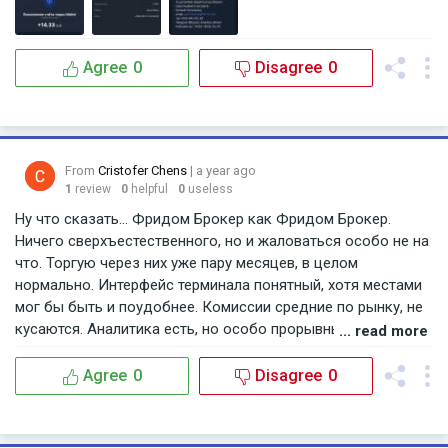
Agree
0
Disagree
0
From
Cristofer Chens
| a year ago
1
review
0
helpful
0
useless
Ну что сказать… Фридом Брокер как Фридом Брокер.
Ничего сверхъестественного, но и жаловаться особо не на
что. Торгую через них уже пару месяцев, в целом
нормально. Интерфейс терминала понятный, хотя местами
мог бы быть и поудобнее. Комиссии средние по рынку, не
кусаются. Аналитика есть, но особо прорывных идей не
... read more
встречал – всё довольно стандартно. Поддержка работает
оперативно, отвечают на вопросы по делу. Единственное,
Agree
0
Disagree
0
что немного напрягает – это частые обновления системы,
после которых иногда какие-то функции не работают.