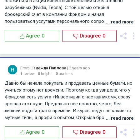
вложиться в акции известных компаний и желательно
зарубежных (Nvidia, Тесла). С той целью открыл
брокерский счет в компании Фридом и начал
пользоваться услугами персонального сопровождения.
... read more
Менеджер дает подсказки, какие бумаги покупать, чтобы
получать прибыль. Пока все устраивает. Есть некоторые
Agree
0
Disagree
0
недочеты, на мой взгляд, но компания надежная и
постоянно совершенствует все процессы.
From
Надежда Павлова
| 2 years ago
1
review
0
helpful
0
useless
Давно бы начала покупать и продавать ценные бумаги, но
учиться этому нет времени. Поэтому когда увидела, что у
Фридома есть услуга «Инвестиции с наставником», сразу
прошла этот курс. Предельно все понятно, четко, без
лишней воды и траты времени. И курсы ведут не какие-то
мутные типы, а профи с опытом. Открыла брокерский счет
... read more
с минимальным набором документов и быстро. С
небольшой суммы пока начала, а там посмотрим. Но уже
Agree
0
Disagree
0
трейдинг не кажется таким страшным – главное было