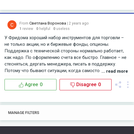
начать.
From
Светлана Воронова
| 2 years ago
1
review
0
helpful
0
useless
У Фридома хороший набор инструментов для торговли –
не только акции, но и биржевые фонды, опционы.
Поддержка с технической стороны нормально работает,
как надо. По оформлению счета все быстро. Главное – не
стесняться, дергать менеджера, писать в поддержку.
Потому что бывают ситуации, когда самостоятельно не
... read more
разобраться, плюс у них там терминал не слишком простой.
Когда сделку совершаешь, бывает неясно как выставить
Agree
0
Disagree
0
приказ на продажу или покупку.
0
0
MANAGE FILTERS
TAGS
SEARCH