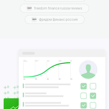
freedom finance russia reviews
фридом финанс россия