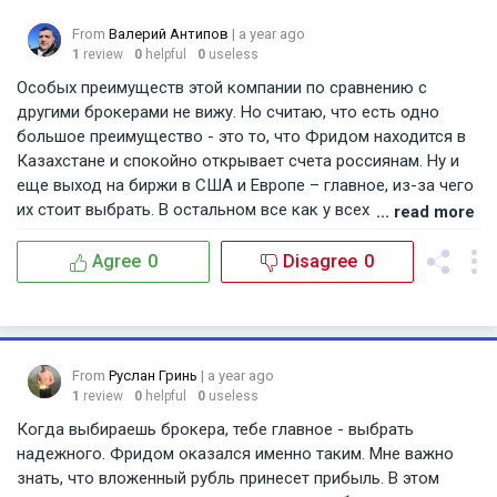
From
Валерий Антипов
| a year ago
1
review
0
helpful
0
useless
Особых преимуществ этой компании по сравнению с
другими брокерами не вижу. Но считаю, что есть одно
большое преимущество - это то, что Фридом находится в
Казахстане и спокойно открывает счета россиянам. Ну и
еще выход на биржи в США и Европе – главное, из-за чего
их стоит выбрать. В остальном все как у всех – набор
... read more
продуктов, мобильное приложение. Это сейчас у всех
компаний есть
Agree
0
Disagree
0
From
Руслан Гринь
| a year ago
1
review
0
helpful
0
useless
Когда выбираешь брокера, тебе главное - выбрать
надежного. Фридом оказался именно таким. Мне важно
знать, что вложенный рубль принесет прибыль. В этом