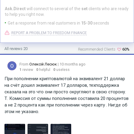
Ask.Direct
will connect to several of the
set
clients who are ready
to help you right now.
Get a response from real customers in
15-30
seconds
REPORT A PROBLEM TO FREEDOM FINANCE
All reviews 20
Recommended Clients
60%
From
Олексій Лесюк
| 10 months ago
1
review
0
helpful
0
useless
При пополнении криптовалютой на эквивалент 21 доллар
на счёт дошел эквивалент 17 долларов, техподдержка
сказала на это что они просто округляют в свою сторону.
Т. Комиссия от суммы пополнения составила 20 процентов
а не 2 процента как при пополнении через карту . Нигде об
этом не указано.