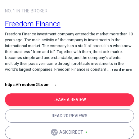
NO. 1 IN THE BROKER
Freedom Finance
Freedom Finance investment company entered the market more than 10
years ago. The main activity of the company is investments in the
international market. The company has a staff of specialists who know
their business "from and to". Together with them, the stock market
becomes simple and understandable, and the company's clients
multiply their passive income through profitable investments in the
world's largest companies. Freedom Finance is constantly improving
... read more
and developing, offering a full range of investment services. It doesn't
matter who you are - a beginner or an experienced investor, the
https://freedom24.com
principles of the company's work are based on maximum attention to
each client. Also among the services of the company there is training in
trading. On the site you can find useful materials on the topic.
LEAVE A REVIEW
READ 20 REVIEWS
ASK.DIRECT