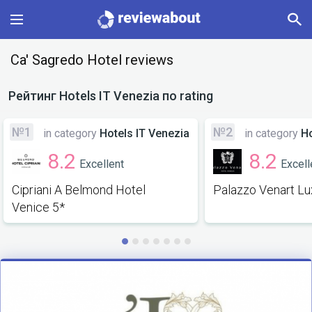
Main
Ca' Sagredo Hotel reviews
Categories
Рейтинг
Hotels IT Venezia
по rating
Profile
№1
№2
in category
Hotels IT Venezia
in category
Ho
8.2
8.2
Excellent
Excell
Change language
Cipriani A Belmond Hotel
Palazzo Venart Lu
Sign In
Venice 5*