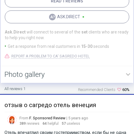
READ 1 REVIEWS
ASK.DIRECT
Ask.Direct
will connect to several of the
set
clients who are ready
to help you right now.
Get a response from real customers in
15-30
seconds
REPORT A PROBLEM TO CA' SAGREDO HOTEL
Photo gallery
All reviews 1
Recommended Clients
60%
отзыв о сагредо отель венеция
From
F. Sponsored Review
| 5 years ago
389
reviews
64
helpful
57
useless
Отель впечатлил своим гостеприимством, если бы не одна