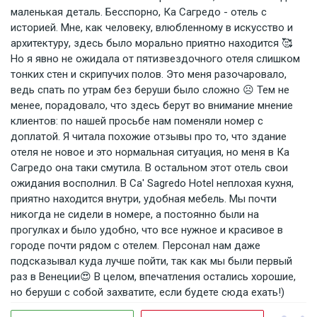
маленькая деталь. Бесспорно, Ка Сагредо - отель с
историей. Мне, как человеку, влюбленному в искусство и
архитектуру, здесь было морально приятно находится 🥰
Но я явно не ожидала от пятизвездочного отеля слишком
тонких стен и скрипучих полов. Это меня разочаровало,
ведь спать по утрам без беруши было сложно ☹️ Тем не
менее, порадовало, что здесь берут во внимание мнение
клиентов: по нашей просьбе нам поменяли номер с
доплатой. Я читала похожие отзывы про то, что здание
отеля не новое и это нормальная ситуация, но меня в Ка
Сагредо она таки смутила. В остальном этот отель свои
ожидания восполнил. В Ca' Sagredo Hotel неплохая кухня,
приятно находится внутри, удобная мебель. Мы почти
никогда не сидели в номере, а постоянно были на
прогулках и было удобно, что все нужное и красивое в
городе почти рядом с отелем. Персонал нам даже
подсказывал куда лучше пойти, так как мы были первый
раз в Венеции😍 В целом, впечатления остались хорошие,
но беруши с собой захватите, если будете сюда ехать!)