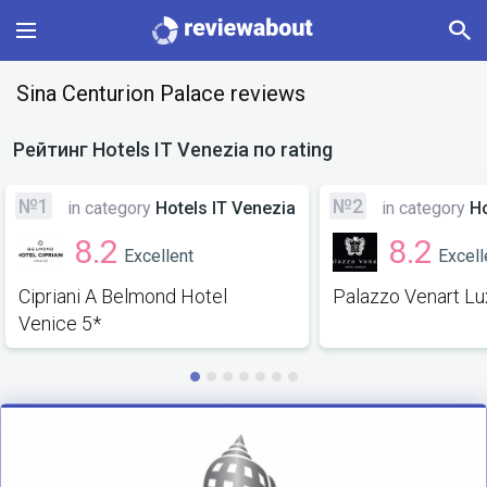
Main
Sina Centurion Palace reviews
Categories
Рейтинг
Hotels IT Venezia
по rating
Profile
№1
№2
in category
Hotels IT Venezia
in category
Ho
8.2
8.2
Excellent
Excell
Change language
Cipriani A Belmond Hotel
Palazzo Venart Lu
Sign In
Venice 5*