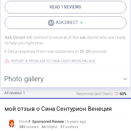
READ 1 REVIEWS
ASK.DIRECT
Ask.Direct
will connect to several of the
set
clients who are ready
to help you right now.
Get a response from real customers in
15-30
seconds
REPORT A PROBLEM TO SINA CENTURION PALACE
Photo gallery
All reviews 1
Recommended Clients
60%
мой отзыв о Сина Сентурион Венеция
From
F. Sponsored Review
| 5 years ago
389
reviews
64
helpful
57
useless