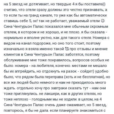
на 5 звезд не дотягивает, но твердые 4 я бы поставила))
считаю, что отели сразу должны это честно признавать, а
то если ты на гранд канале, то уже как бы автоматически
ставишь себе 5, эх! так не работает, уважаемый отели 😉
Сина Чентурьон Палас показался мне обычным скромным
отелем, в котором и не хорошо, и не плохо. я бы сказала -
нормально и вполне уютно, как для такого отеля. Номера с
видом на канал подороже, но оно того стоит, поэтому
изначально я взяла именно такой 🥰 про отзывы и мнение
клиентов в Сина Чентурьон Палас заботятся, поэтому
обслуживание мне тоже понравилось, вопросов особых не
было. номера - на любителя, конечно. местами не мешало
бы их апгрейдить, но отдохнуть на разок - сойдет) удобно
было, что рядом была переправа (хоть и не бесплатная), но
все же людей было немного и нам не приходилось много
ждать. отдельно хочу про завтраки сказать тут - нам они
тоже приглянулись. не лакшери, как в других отелях, но
тоже неплохо - голодными мы не ходили. в целом, на 4
Сина Чентурьон Палас очень даже смахивает, но 5 звезд,
повторюсь, я бы не дала. если планируете знакомиться с