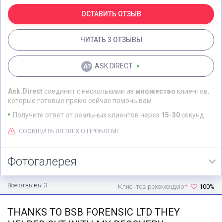
особенностями платформы. Пополнить депозит можно в одной из
криптовалют, точно также и вывести. Есть операции с фиатными
ОСТАВИТЬ ОТЗЫВ
средствами. Есть минимальный депозит, он составляет
0,00100000 BTC. Действителен в течение 28 суток после ввода,
ЧИТАТЬ 3 ОТЗЫВЫ
после чего активы просто переходят на счет, но не дают права
участвовать в торговых операциях. Есть расписание курса валют,
а также возможность посмотреть историю сделок и оставить
ASK.DIRECT
заявку на следующие. Комиссия за операции на платформе
Битрекс составляет 0,25%. Система комиссионных здесь
многоуровневая.
Ask.Direct
соединит с несколькими из
множество
клиентов,
которые готовые прямо сейчас помочь вам
Получите ответ от реальных клиентов через
15-30
секунд
СООБЩИТЬ BITTREX О ПРОБЛЕМЕ
Фотогалерея
Все отзывы 3
Клиентов рекомендуют
100%
THANKS TO BSB FORENSIC LTD THEY