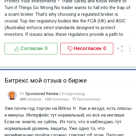
Protect Your Investments – Trade Safely and Know Where to
Turn if Things Go Wrong No trader wants to fall into the trap of
a scam broker. That’s why choosing a regulated broker is
crucial. Top-tier regulatory bodies like the FCA (UK) and ASIC
(Australia) enforce strict standards designed to protect
investors. If issues arise, these regulators provide a path to
seek resolution. I personally trade with FXOpen, a broker
regulated in three respected jurisdictions: FCA, ASIC, and
Согласен
0
Несогласен
0
CySEC. So far, their service has been consistently reliable, and I
feel secure knowing they operate under strong regulatory
oversight. But if you’ve already been cheated by an unregulated
or fraudulent broker, don’t lose hope. BSBForensic.com helped
Битрекс мой отзыв о бирже
me recover my lost funds—and they can help you too. Their
professional team guides you through every step of the
От
Sponsored Review
| 4 года назад
recovery process. Trade smart. Stay protected. And know that
460
отзывов
103
полезных
71
бесполезных
help is available.
Уже почти год торгую на Bittrex 🤘. Как и везде, есть плюсы
и минусы. Интерфейс тут нормальный, но все на инглише.
Если не знаете, не суйтеь. Из того, что я наблюдаю, тут
нормальный уровень защиты. Уже одно то, что
верификацию пройти сложно, говорит об этом. Депозит