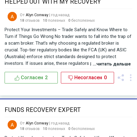
HELPED OUT WITH MY RECOVERY
От
Alyn Conway
| год назад
18
отзывов
10
полезных
0
бесполезных
Protect Your Investments – Trade Safely and Know Where to
Turn if Things Go Wrong No trader wants to fall into the trap of
a scam broker. That’s why choosing a regulated broker is
crucial. Top-tier regulatory bodies like the FCA (UK) and ASIC
(Australia) enforce strict standards designed to protect
investors. If issues arise, these regulators provide a path to
...читать дальше
seek resolution. I personally trade with FXOpen, a broker
regulated in three respected jurisdictions: FCA, ASIC, and
Согласен
2
Несогласен
0
CySEC. So far, their service has been consistently reliable, and I
feel secure knowing they operate under strong regulatory
oversight. But if you’ve already been cheated by an unregulated
or fraudulent broker, don’t lose hope. BSBForensic.com helped
FUNDS RECOVERY EXPERT
me recover my lost funds—and they can help you too. Their
professional team guides you through every step of the
От
Alyn Conway
| год назад
recovery process. Trade smart. Stay protected. And know that
18
отзывов
10
полезных
0
бесполезных
help is available.