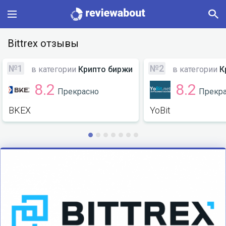
Main
Bittrex отзывы
Categories
№1
№2
в категории
Крипто биржи
в категории
К
8.2
8.2
Прекрасно
Прекр
Profile
BKEX
YoBit
Change language
Sign In