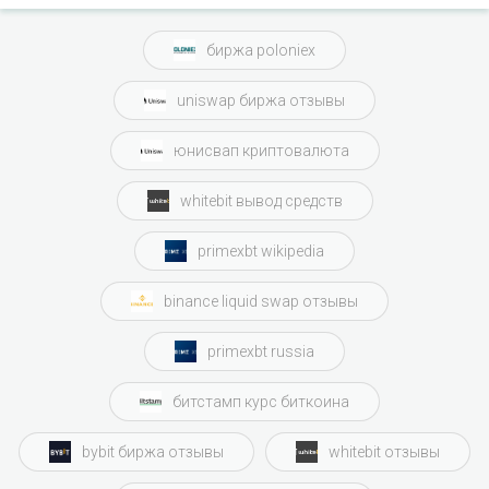
биржа poloniex
uniswap биржа отзывы
юнисвап криптовалюта
whitebit вывод средств
primexbt wikipedia
binance liquid swap отзывы
primexbt russia
битстамп курс биткоина
bybit биржа отзывы
whitebit отзывы