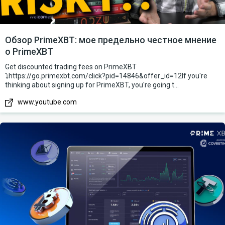
удивленние очень хороший. В целом можно поработать, но
нужно разобраться с комиссией. Можно пробовать.
Обзор PrimeXBT: мое предельно честное мнение
о PrimeXBT
Get discounted trading fees on PrimeXBT
⤵️https://go.primexbt.com/click?pid=14846&offer_id=12If you're
thinking about signing up for PrimeXBT, you're going t...
www.youtube.com