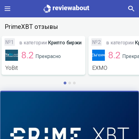
Main
PrimeXBT отзывы
Categories
№1
№2
в категории
Крипто биржи
в категории
К
8.2
8.2
Прекрасно
Прекр
Profile
YoBit
EXMO
Change language
Sign In