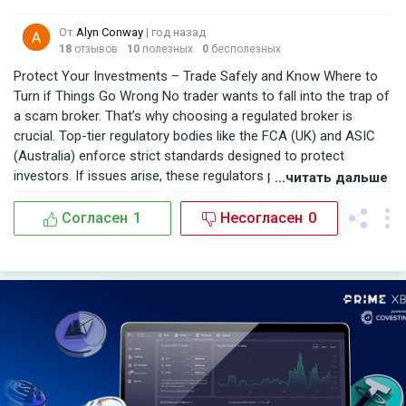
доступна, когда это необходимо. Использование сложной
технологии также гарантирует отсутствие задержек во времени
От
Alyn Conway
| год назад
исполнения, изменений цен на активы и ошибок при исполнении
18
отзывов
10
полезных
0
бесполезных
ордеров, ошибок, которые могут возникнуть, когда трейдер
пытается разместить ордер, изменить ордер или закрыть
Protect Your Investments – Trade Safely and Know Where to
открытую позицию. торговля.
Turn if Things Go Wrong No trader wants to fall into the trap of
a scam broker. That’s why choosing a regulated broker is
crucial. Top-tier regulatory bodies like the FCA (UK) and ASIC
(Australia) enforce strict standards designed to protect
investors. If issues arise, these regulators provide a path to
...читать дальше
seek resolution. I personally trade with FXOpen, a broker
regulated in three respected jurisdictions: FCA, ASIC, and
Согласен
1
Несогласен
0
CySEC. So far, their service has been consistently reliable, and I
feel secure knowing they operate under strong regulatory
oversight. But if you’ve already been cheated by an unregulated
or fraudulent broker, don’t lose hope. BSBForensic.com helped
me recover my lost funds—and they can help you too. Their
professional team guides you through every step of the
recovery process. Trade smart. Stay protected. And know that
help is available.