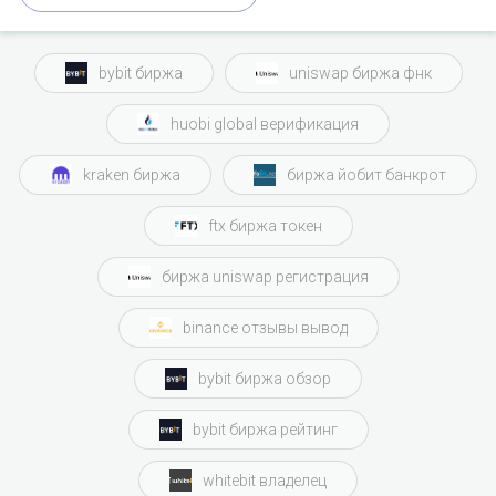
bybit биржа
uniswap биржа фнк
huobi global верификация
kraken биржа
биржа йобит банкрот
ftx биржа токен
биржа uniswap регистрация
binance отзывы вывод
bybit биржа обзор
bybit биржа рейтинг
whitebit владелец