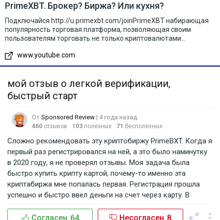
PrimeXBT. Брокер? Биржа? Или кухня?
Подключайся http://u.primexbt.com/joinPrimeXBT набирающая
популярность торговая платформа, позволяющая своим
пользователям торговать не только криптовалютами...
www.youtube.com
мой отзыв о легкой верификации,
быстрый старт
От
Sponsored Review
| 4 года назад
460
отзывов
103
полезных
71
бесполезных
Сложно рекомендовать эту криптобиржу PrimeBXT. Когда я
первый раз регистрировался на ней, а это было наминутку
в 2020 году, я не проверял отзывы. Моя задача была
быстро купить крипту картой, почему-то именно эта
криптабиржа мне попалась первая. Регистрация прошла
успешно и быстро ввел деньги на счет через карту. В
целом моя задача была купить немного OMG, что мне
удалось довольно быстро. Интерфейс у нее довольно
Согласен
64
Несогласен
8