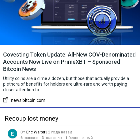
Covesting Token Update: All-New COV-Denominated
Accounts Now Live on PrimeXBT – Sponsored
Bitcoin News
Utility coins are a dime a dozen, but those that actually provide a
plethora of benefits for holders are ultra-rare and worth paying
closer attention to.
news.bitcoin.com
Recoup lost money
От
Eric Walter
| 2 года назад
6
отзывов
3
полезных
1
бесполезный