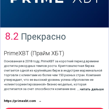
8.2
Прекрасно
PrimeXBT
(Прайм ХБТ)
Основанная в 2018 году, PrimeXBT за короткий период времени
достигла рекордных темпов роста. Криптовалютная биржа
считается одной из крупнейших бирж в индустрии маржинальной
торговли с клиентами из более чем 150 разных стран. Компания
утверждает, что ее высокий уровень успеха обусловлен ее
«клиентоориентированной» бизнес-моделью, которая
достигается за счет способности компании внедрять инновации и
...читать дальше
развиваться с использованием передовой технологии блокчейн,
предоставляя пользователям все необходимое для торговой
https://primexbt.com
деятельности, сохраняя при этом низские комиссионные по
сравнению с другими. Криптовалютный брокер PrimeXBT также