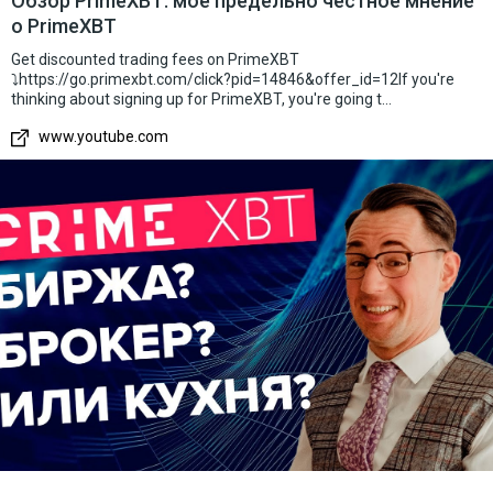
Обзор PrimeXBT: мое предельно честное мнение
о PrimeXBT
Get discounted trading fees on PrimeXBT
⤵️https://go.primexbt.com/click?pid=14846&offer_id=12If you're
thinking about signing up for PrimeXBT, you're going t...
www.youtube.com