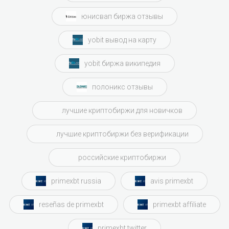
юнисвап биржа отзывы
yobit вывод на карту
yobit биржа википедия
полоникс отзывы
лучшие криптобиржи для новичков
лучшие криптобиржи без верификации
российские криптобиржи
primexbt russia
avis primexbt
reseñas de primexbt
primexbt affiliate
primexbt twitter