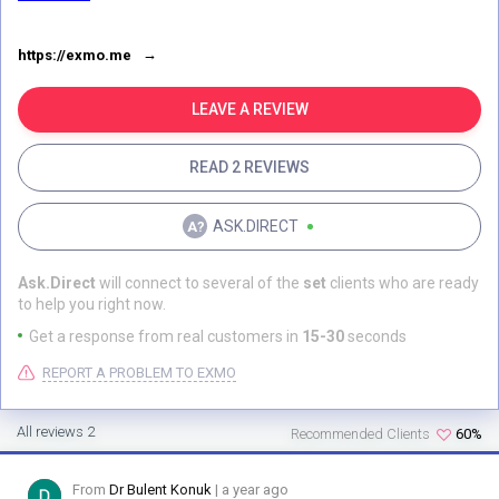
https://exmo.me
LEAVE A REVIEW
READ 2 REVIEWS
ASK.DIRECT
Ask.Direct
will connect to several of the
set
clients who are ready
to help you right now.
Get a response from real customers in
15-30
seconds
REPORT A PROBLEM TO EXMO
All reviews 2
Recommended Clients
60%
From
Dr Bulent Konuk
| a year ago