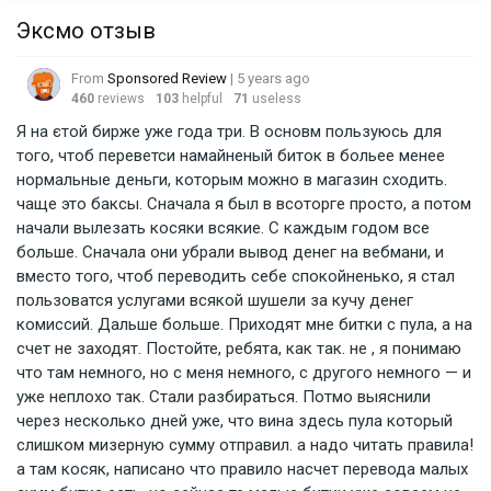
Эксмо отзыв
From
Sponsored Review
| 5 years ago
460
reviews
103
helpful
71
useless
Я на єтой бирже уже года три. В основм пользуюсь для 
того, чтоб переветси намайненый биток в больее менее 
нормальные деньги, которым можно в магазин сходить. 
чаще это баксы. Сначала я был в всоторге просто, а потом 
начали вылезать косяки всякие. С каждым годом все 
больше. Сначала они убрали вывод денег на вебмани, и 
вместо того, чтоб переводить себе спокойненько, я стал 
пользоватся услугами всякой шушели за кучу денег 
комиссий. Дальше больше. Приходят мне битки с пула, а на 
счет не заходят. Постойте, ребята, как так. не , я понимаю 
что там немного, но с меня немного, с другого немного — и 
уже неплохо так. Стали разбираться. Потмо выяснили 
через несколько дней уже, что вина здесь пула который 
слишком мизерную сумму отправил. а надо читать правила! 
а там косяк, написано что правило насчет перевода малых 