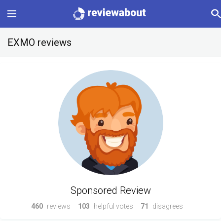
Main
EXMO reviews
Categories
Profile
Change language
Sign In
Sponsored Review
460
reviews
103
helpful votes
71
disagrees