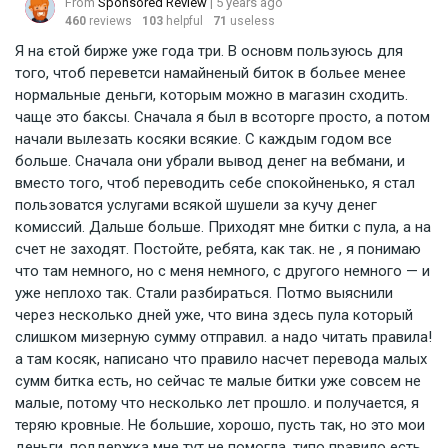
From
Sponsored Review
| 5 years ago
460
reviews
103
helpful
71
useless
Я на єтой бирже уже года три. В основм пользуюсь для
того, чтоб переветси намайненый биток в больее менее
нормальные деньги, которым можно в магазин сходить.
чаще это баксы. Сначала я был в всоторге просто, а потом
начали вылезать косяки всякие. С каждым годом все
больше. Сначала они убрали вывод денег на вебмани, и
вместо того, чтоб переводить себе спокойненько, я стал
пользоватся услугами всякой шушели за кучу денег
комиссий. Дальше больше. Приходят мне битки с пула, а на
счет не заходят. Постойте, ребята, как так. не , я понимаю
что там немного, но с меня немного, с другого немного — и
уже неплохо так. Стали разбираться. Потмо выяснили
через несколько дней уже, что вина здесь пула который
слишком мизерную сумму отправил. а надо читать правила!
а там косяк, написано что правило насчет перевода малых
сумм битка есть, но сейчас те малые битки уже совсем не
малые, потому что несколько лет прошло. и получается, я
теряю кровные. Не большие, хорошо, пусть так, но это мои
деньги. поддержка мне тут не помогла, типо правило есть