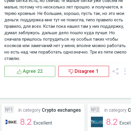
сумм битка есть, но сейчас те малые битки уже совсем не 
малые, потому что несколько лет прошло. и получается, я 
теряю кровные. Не большие, хорошо, пусть так, но это мои 
деньги. поддержка мне тут не помогла, типо правило есть 
правило, для всех. Кстаи пока нашел там у них поддержку, 
думал заблужусь. дальше дело пошло куда лучше. Но 
сначала пришлось потрудиться. ну особых таких чтобы 
косяков или замечаний нет у меня, вполне можно работать. 
но есть над чем поработать однозначно. Три из пяти смело 
ставлю.
Agree
22
Disagree
1
№1
№2
in category
Crypto exchanges
in category
C
8.2
8.2
Excellent
Excel