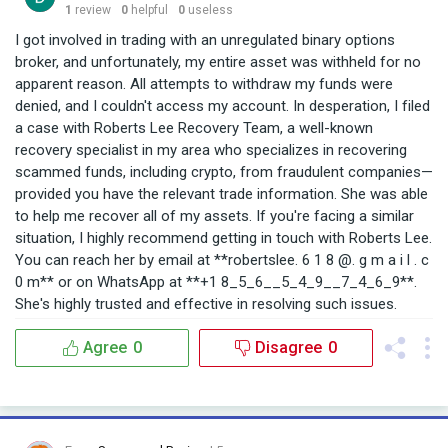
1
review
0
helpful
0
useless
I got involved in trading with an unregulated binary options
broker, and unfortunately, my entire asset was withheld for no
apparent reason. All attempts to withdraw my funds were
denied, and I couldn't access my account. In desperation, I filed
a case with Roberts Lee Recovery Team, a well-known
recovery specialist in my area who specializes in recovering
scammed funds, including crypto, from fraudulent companies—
provided you have the relevant trade information. She was able
to help me recover all of my assets. If you're facing a similar
situation, I highly recommend getting in touch with Roberts Lee.
You can reach her by email at **robertslee. 6 1 8 @. g m a i l . c
0 m** or on WhatsApp at **+1 8_5_6__5_4_9__7_4_6_9**.
She's highly trusted and effective in resolving such issues.
Agree
0
Disagree
0