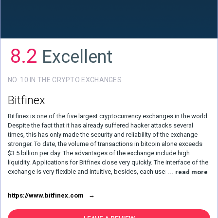
8.2
Excellent
NO. 10 IN THE CRYPTO EXCHANGES
Bitfinex
Bitfinex is one of the five largest cryptocurrency exchanges in the world.
Despite the fact that it has already suffered hacker attacks several
times, this has only made the security and reliability of the exchange
stronger. To date, the volume of transactions in bitcoin alone exceeds
$3.5 billion per day. The advantages of the exchange include high
liquidity. Applications for Bitfinex close very quickly. The interface of the
exchange is very flexible and intuitive, besides, each user can change
... read more
and supplement it for himself. A large selection of different
cryptocurrencies allows clients to conduct a wide range of transactions.
https://www.bitfinex.com
There is also a margin service. The platform is not very suitable for those
who are just taking their first steps in cryptocurrencies, but
professionals will find everything they need on it.