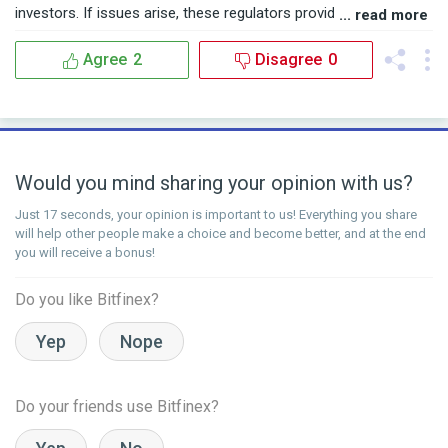
investors. If issues arise, these regulators provide a path to
... read more
seek resolution. I personally trade with FXOpen, a broker
regulated in three respected jurisdictions: FCA, ASIC, and
Agree
2
Disagree
0
CySEC. So far, their service has been consistently reliable, and I
feel secure knowing they operate under strong regulatory
oversight. But if you’ve already been cheated by an unregulated
or fraudulent broker, don’t lose hope. BSBForensic.com helped
me recover my lost funds—and they can help you too. Their
Would you mind sharing your opinion with us?
professional team guides you through every step of the
recovery process. Trade smart. Stay protected. And know that
Just 17 seconds, your opinion is important to us! Everything you share
help is available.
will help other people make a choice and become better, and at the end
you will receive a bonus!
Do you like Bitfinex?
Yep
Nope
Do your friends use Bitfinex?