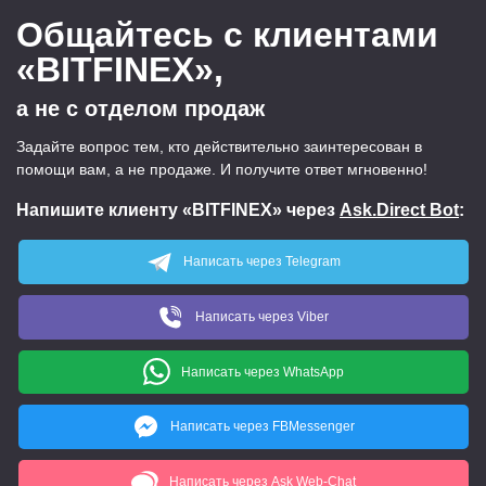
тестирования. Вот где можно отработать все свои
Общайтесь с клиентами
гипотезы без малейших рисков. В целом, платформа
производит более чем надежное впечатление. Буду
«BITFINEX»,
пользоваться.
а не с отделом продаж
Задайте вопрос тем, кто действительно заинтересован в
помощи вам, а не продаже. И получите ответ мгновенно!
Напишите клиенту «BITFINEX» через
Ask.Direct Bot
:
Написать через Telegram
Написать через Viber
Написать через WhatsApp
Написать через FBMessenger
Написать через Ask Web-Chat