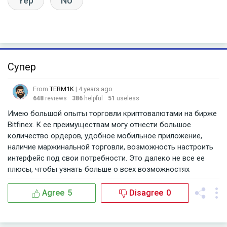
Yep
No
Супер
From
TERM1K
| 4 years ago
648
reviews
386
helpful
51
useless
Имею большой опыты торговли криптовалютами на бирже
Bitfinex. К ее преимуществам могу отнести большое
количество ордеров, удобное мобильное приложение,
наличие маржинальной торговли, возможность настроить
интерфейс под свои потребности. Это далеко не все ее
плюсы, чтобы узнать больше о всех возможностях
криптобиржи, прочитайте обзор о ней, который
опубликован на сайте.
Agree
5
Disagree
0