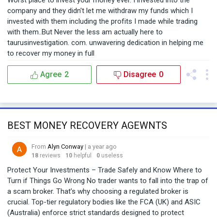
Worst place to invest your money ever. I invested into the
company and they didn't let me withdraw my funds which I
invested with them including the profits I made while trading
with them..But Never the less am actually here to
taurusinvestigation. com. unwavering dedication in helping me
to recover my money in full
Agree
2
Disagree
0
BEST MONEY RECOVERY AGEWNTS
From
Alyn Conway
| a year ago
18
reviews
10
helpful
0
useless
Protect Your Investments – Trade Safely and Know Where to
Turn if Things Go Wrong No trader wants to fall into the trap of
a scam broker. That’s why choosing a regulated broker is
crucial. Top-tier regulatory bodies like the FCA (UK) and ASIC
(Australia) enforce strict standards designed to protect