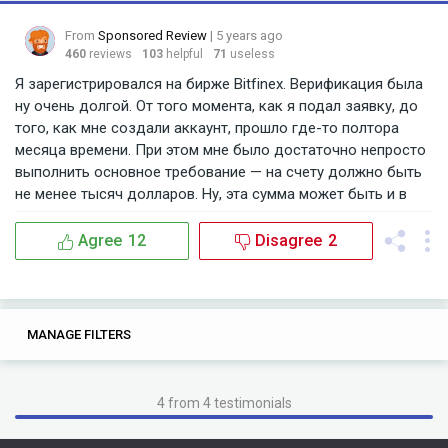
From
Sponsored Review
| 5 years ago
460
reviews
103
helpful
71
useless
Я зарегистрировался на бирже Bitfinex. Верификация была
ну очень долгой. От того момента, как я подал заявку, до
того, как мне создали аккаунт, прошло где-то полтора
месяца времени. При этом мне было достаточно непросто
выполнить основное требование — на счету должно быть
не менее тысяч долларов. Ну, эта сумма может быть и в
валюте. у меня были еврики, так прокатило. Но опять же,
пришлось подзанять у отца и друзей, чтобы пройти фейс-
Agree
12
Disagree
2
контроль. В целом, мне это нравится, создает ощущение
уверенности и того, что левые люди на биржу не попадут.
Так что те, кто ищет себе просто удобный кошелек для
крипты, могут идти мимо. Я немного подмаржил на том, что
7
0
MANAGE FILTERS
TAGS
SEARCH
давал займы коллегам по бирже. Это удобно, так как
уровень риска просто минимальнейший. Еще одна функция,
and
and they
and know
recover
recover my
до которой у меня пока не дошли руки (но ее наличие
4 from 4 testimonials
очень радует), это тоговля вне биржи. Отдельно хочу
into
into the
поблагодарить разрабов для функцию бумажного