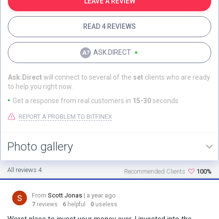
LEAVE A REVIEW
READ 4 REVIEWS
ASK.DIRECT
Ask.Direct
will connect to several of the
set
clients who are ready
to help you right now.
Get a response from real customers in
15-30
seconds
REPORT A PROBLEM TO BITFINEX
Photo gallery
All reviews 4
Recommended Clients
100%
From
Scott Jonas
| a year ago
7
reviews
6
helpful
0
useless