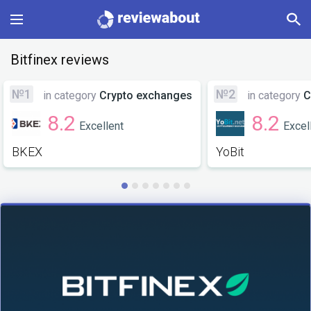
Main
Bitfinex reviews
Categories
№1
№2
in category
Crypto exchanges
in category
C
8.2
8.2
Excellent
Excel
Profile
BKEX
YoBit
Change language
Sign In